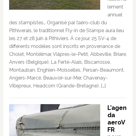
lement
annuel
des stampistes… Organisé par l’aéro-club du
Pithiverais, le traditionnel Fly-in de Stampe aura lieu
les 27 et 28 juin à Pithiviers. À ce jour, 25 SV-4 de
différents modèles sont inscrits en provenance de
Cholet, Montélimar, Viâpres-le-Petit, Abbeville, Briare,
Anvers (Belgique), La Ferté-Alais, Biscarrosse,
Montauban, Enghien-Moisselles, Persan-Beaumont,
Angers-Marcé, Beauvoir-sur-Mer, Chavenay-
Villepreux, Headcorn (Grande-Bretagne), […]
L’agen
da
aeroV
FR