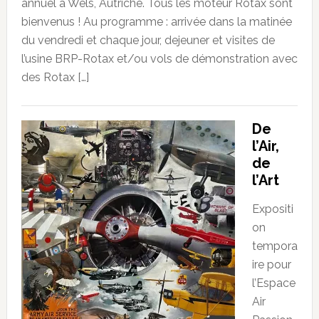
annuel à Wels, Autriche. Tous les moteur Rotax sont
bienvenus ! Au programme : arrivée dans la matinée
du vendredi et chaque jour, dejeuner et visites de
l’usine BRP-Rotax et/ou vols de démonstration avec
des Rotax […]
De
l’Air,
de
l’Art
Expositi
on
tempora
ire pour
l’Espace
Air