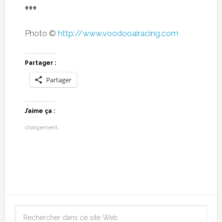
♦♦♦
Photo ©
http://www.voodooairacing.com
Partager :
Partager
J’aime ça :
chargement…