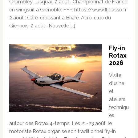
Chambley. Jusqu’au 2 août : Championnat de France
en wingsuit à Grenoble. FFP. https://www.ffp.asso.fr
2 août : Café-croissant à Briare. Aéro-club du
Giennois. 2 août : Nouvelle […]
Fly-in
Rotax
2026
Visite
d’usine
et
ateliers
techniqu
es
autour des Rotax 4-temps. Les 21-23 août, le
motoriste Rotax organise son traditionnel fly-in