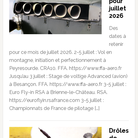
pour
juillet
2026
Des
dates à
retenir
pour ce mois de juillet 2026. 2-5 juillet : Vol en
montagne, initiation et perfectionnement à
Peyresourde. CRA10. FFA. https://www.ffa-aero.fr
Jusqu’au 3 juillet : Stage de voltige Advanced (avion)
à Besançon. FFA. https://www.ffa-aero.fr 3-5 juillet :
Euro Fly-in RSA à Brienne-le-Château. RSA.
https://euroflyin.rsafrance.com 3-5 juillet :
Championnats de France de pilotage […]
Drôles