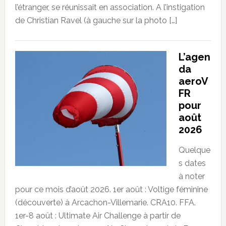
l’étranger, se réunissait en association. A l’instigation
de Christian Ravel (à gauche sur la photo […]
L’agen
da
aeroV
FR
pour
août
2026
Quelque
s dates
à noter
pour ce mois d’août 2026. 1er août : Voltige féminine
(découverte) à Arcachon-Villemarie. CRA10. FFA.
1er-8 août : Ultimate Air Challenge à partir de