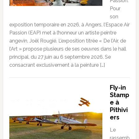
Passion.
Pour
son
exposition temporaire en 2026, à Angers, l’Espace Air
Passion (EAP) met à l’honneur un artiste peintre
angevin, Joël Rougié. L’exposition titrée « De l’Air, de
l’Art » propose plusieurs de ses oeuvres dans le hall
principal, du 27 juin au 6 septembre 2026. Se
consacrant exclusivement à la peinture […]
Fly-in
Stamp
e à
Pithivi
ers
Le
rassemb