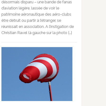
désormais disparu – une bande de fanas
d’aviation légère, lassée de voir le
patrimoine aéronautique des aéro-clubs
être détruit ou partir à l’étranger, se
réunissait en association. A l’instigation de
Christian Ravel (à gauche sur la photo […]