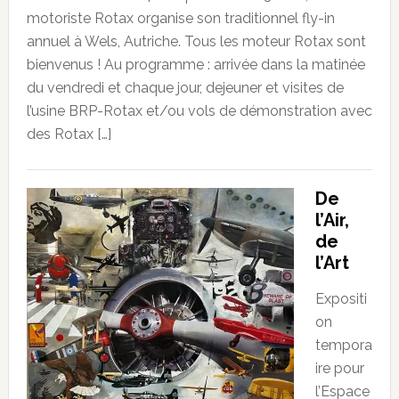
motoriste Rotax organise son traditionnel fly-in
annuel à Wels, Autriche. Tous les moteur Rotax sont
bienvenus ! Au programme : arrivée dans la matinée
du vendredi et chaque jour, dejeuner et visites de
l’usine BRP-Rotax et/ou vols de démonstration avec
des Rotax […]
De
l’Air,
de
l’Art
Expositi
on
tempora
ire pour
l’Espace