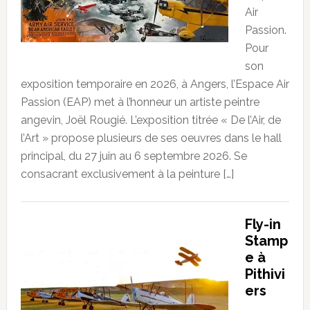
Air
Passion.
Pour
son
exposition temporaire en 2026, à Angers, l’Espace Air
Passion (EAP) met à l’honneur un artiste peintre
angevin, Joël Rougié. L’exposition titrée « De l’Air, de
l’Art » propose plusieurs de ses oeuvres dans le hall
principal, du 27 juin au 6 septembre 2026. Se
consacrant exclusivement à la peinture […]
Fly-in
Stamp
e à
Pithivi
ers