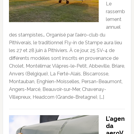
Le
rassemb
lement
annuel
des stampistes… Organisé par l’aéro-club du
Pithiverais, le traditionnel Fly-in de Stampe aura lieu
les 27 et 28 juin à Pithiviers. À ce jour, 25 SV-4 de
différents modèles sont inscrits en provenance de
Cholet, Montélimar, Viâpres-le-Petit, Abbeville, Briare,
Anvers (Belgique), La Ferté-Alais, Biscarrosse,
Montauban, Enghien-Moisselles, Persan-Beaumont,
Angers-Marcé, Beauvoir-sur-Mer, Chavenay-
Villepreux, Headcorn (Grande-Bretagne), […]
L’agen
da
aeroV