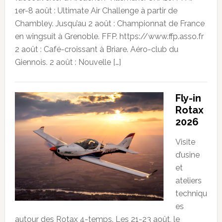
1er-8 août : Ultimate Air Challenge à partir de
Chambley. Jusqu’au 2 août : Championnat de France
en wingsuit à Grenoble. FFP. https://www.ffp.asso.fr
2 août : Café-croissant à Briare. Aéro-club du
Giennois. 2 août : Nouvelle […]
Fly-in
Rotax
2026
Visite
d’usine
et
ateliers
techniqu
es
autour des Rotax 4-temps. Les 21-23 août, le