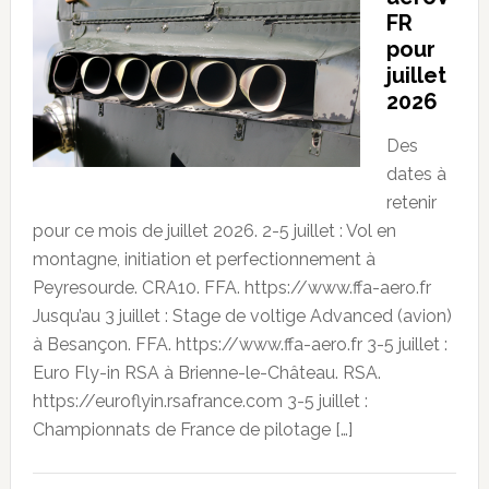
FR
pour
juillet
2026
Des
dates à
retenir
pour ce mois de juillet 2026. 2-5 juillet : Vol en
montagne, initiation et perfectionnement à
Peyresourde. CRA10. FFA. https://www.ffa-aero.fr
Jusqu’au 3 juillet : Stage de voltige Advanced (avion)
à Besançon. FFA. https://www.ffa-aero.fr 3-5 juillet :
Euro Fly-in RSA à Brienne-le-Château. RSA.
https://euroflyin.rsafrance.com 3-5 juillet :
Championnats de France de pilotage […]