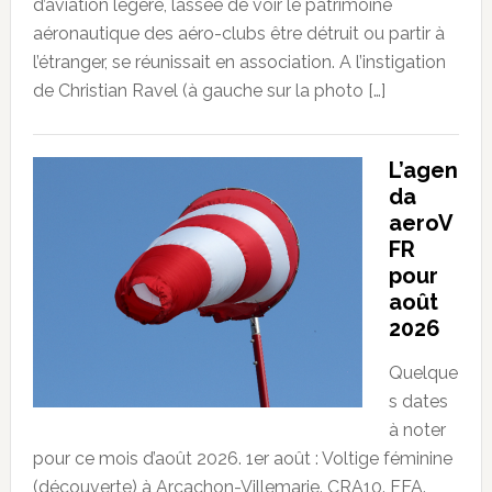
d’aviation légère, lassée de voir le patrimoine
aéronautique des aéro-clubs être détruit ou partir à
l’étranger, se réunissait en association. A l’instigation
de Christian Ravel (à gauche sur la photo […]
L’agen
da
aeroV
FR
pour
août
2026
Quelque
s dates
à noter
pour ce mois d’août 2026. 1er août : Voltige féminine
(découverte) à Arcachon-Villemarie. CRA10. FFA.