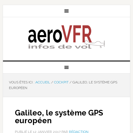
VOUS ÊTES ICI :
ACCUEIL
/
COCKPIT
/
GALILEO, LE SYSTÈME GPS
EUROPÉEN
Galileo, le système GPS
européen
PUBLIÉ LE
12 JANVIER 2017
PAR
RÉDACTION