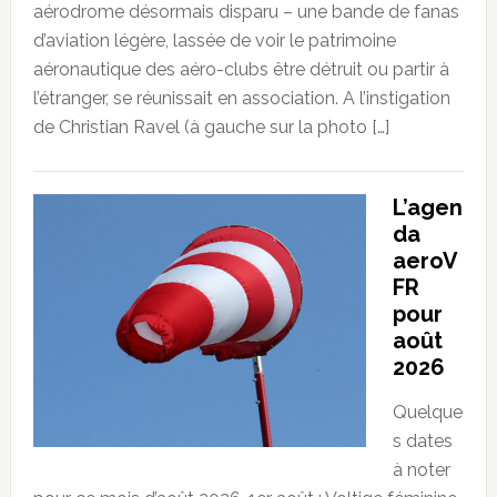
aérodrome désormais disparu – une bande de fanas
d’aviation légère, lassée de voir le patrimoine
aéronautique des aéro-clubs être détruit ou partir à
l’étranger, se réunissait en association. A l’instigation
de Christian Ravel (à gauche sur la photo […]
L’agen
da
aeroV
FR
pour
août
2026
Quelque
s dates
à noter