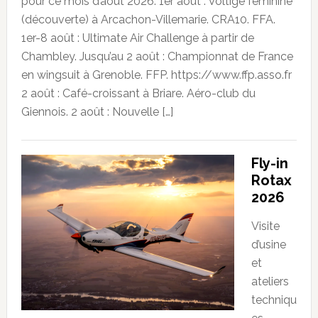
pour ce mois d’août 2026. 1er août : Voltige féminine
(découverte) à Arcachon-Villemarie. CRA10. FFA.
1er-8 août : Ultimate Air Challenge à partir de
Chambley. Jusqu’au 2 août : Championnat de France
en wingsuit à Grenoble. FFP. https://www.ffp.asso.fr
2 août : Café-croissant à Briare. Aéro-club du
Giennois. 2 août : Nouvelle […]
Fly-in
Rotax
2026
Visite
d’usine
et
ateliers
techniqu