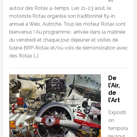
es
autour des Rotax 4-temps. Les 21-23 août, le
motoriste Rotax organise son traditionnel fly-in
annuel à Wels, Autriche. Tous les moteur Rotax sont
bienvenus ! Au programme : arrivée dans la matinée
du vendredi et chaque jour, dejeuner et visites de
l’usine BRP-Rotax et/ou vols de démonstration avec
des Rotax […]
De
l’Air,
de
l’Art
Expositi
on
tempora
ire pour