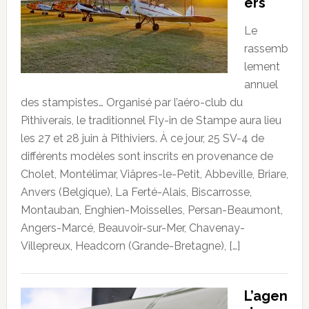
ers
Le
rassemb
lement
annuel
des stampistes… Organisé par l’aéro-club du
Pithiverais, le traditionnel Fly-in de Stampe aura lieu
les 27 et 28 juin à Pithiviers. À ce jour, 25 SV-4 de
différents modèles sont inscrits en provenance de
Cholet, Montélimar, Viâpres-le-Petit, Abbeville, Briare,
Anvers (Belgique), La Ferté-Alais, Biscarrosse,
Montauban, Enghien-Moisselles, Persan-Beaumont,
Angers-Marcé, Beauvoir-sur-Mer, Chavenay-
Villepreux, Headcorn (Grande-Bretagne), […]
L’agen