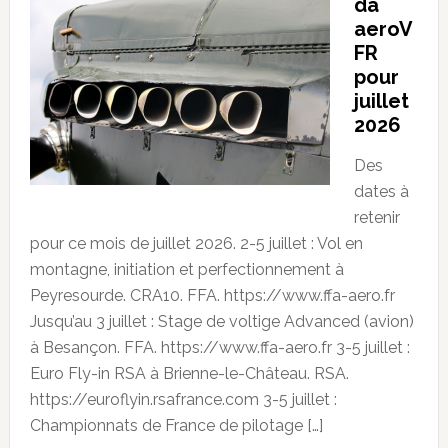
da
aeroV
FR
pour
juillet
2026
Des
dates à
retenir
pour ce mois de juillet 2026. 2-5 juillet : Vol en
montagne, initiation et perfectionnement à
Peyresourde. CRA10. FFA. https://www.ffa-aero.fr
Jusqu’au 3 juillet : Stage de voltige Advanced (avion)
à Besançon. FFA. https://www.ffa-aero.fr 3-5 juillet :
Euro Fly-in RSA à Brienne-le-Château. RSA.
https://euroflyin.rsafrance.com 3-5 juillet :
Championnats de France de pilotage […]