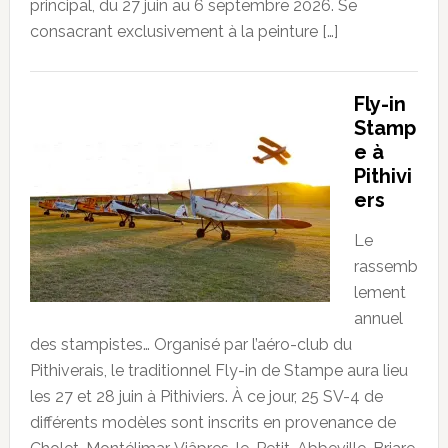
principal, du 27 juin au 6 septembre 2026. Se
consacrant exclusivement à la peinture […]
Fly-in
Stamp
e à
Pithivi
ers
Le
rassemb
lement
annuel
des stampistes… Organisé par l’aéro-club du
Pithiverais, le traditionnel Fly-in de Stampe aura lieu
les 27 et 28 juin à Pithiviers. À ce jour, 25 SV-4 de
différents modèles sont inscrits en provenance de