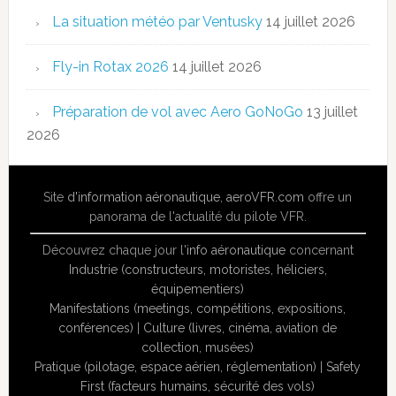
La situation météo par Ventusky
14 juillet 2026
Fly-in Rotax 2026
14 juillet 2026
Préparation de vol avec Aero GoNoGo
13 juillet
2026
Site
d'information aéronautique
,
aeroVFR.com
offre un
panorama de l'actualité du pilote VFR.
Découvrez chaque jour l'
info aéronautique
concernant
Industrie (constructeurs, motoristes, héliciers,
équipementiers)
Manifestations (meetings, compétitions, expositions,
conférences)
|
Culture (livres, cinéma, aviation de
collection, musées)
Pratique (pilotage, espace aérien, réglementation)
|
Safety
First (facteurs humains, sécurité des vols)