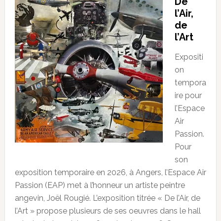
De
l’Air,
de
l’Art
Expositi
on
tempora
ire pour
l’Espace
Air
Passion.
Pour
son
exposition temporaire en 2026, à Angers, l’Espace Air
Passion (EAP) met à l’honneur un artiste peintre
angevin, Joël Rougié. L’exposition titrée « De l’Air, de
l’Art » propose plusieurs de ses oeuvres dans le hall