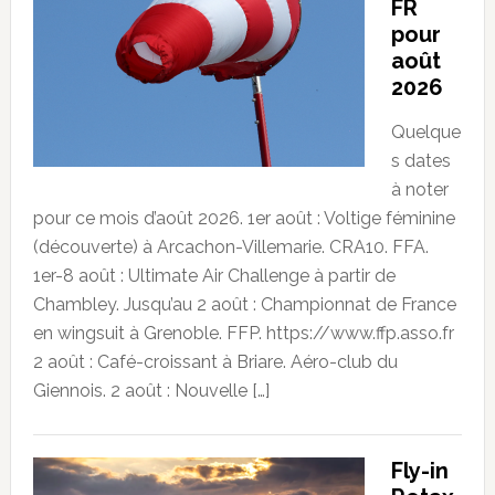
FR
pour
août
2026
Quelque
s dates
à noter
pour ce mois d’août 2026. 1er août : Voltige féminine
(découverte) à Arcachon-Villemarie. CRA10. FFA.
1er-8 août : Ultimate Air Challenge à partir de
Chambley. Jusqu’au 2 août : Championnat de France
en wingsuit à Grenoble. FFP. https://www.ffp.asso.fr
2 août : Café-croissant à Briare. Aéro-club du
Giennois. 2 août : Nouvelle […]
Fly-in