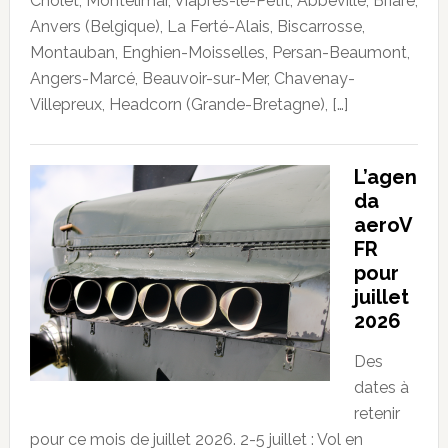
Cholet, Montélimar, Viâpres-le-Petit, Abbeville, Briare,
Anvers (Belgique), La Ferté-Alais, Biscarrosse,
Montauban, Enghien-Moisselles, Persan-Beaumont,
Angers-Marcé, Beauvoir-sur-Mer, Chavenay-
Villepreux, Headcorn (Grande-Bretagne), […]
L’agen
da
aeroV
FR
pour
juillet
2026
Des
dates à
retenir
pour ce mois de juillet 2026. 2-5 juillet : Vol en