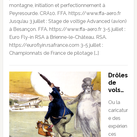
montagne, initiation et perfectionnement à
Peyresourde. CRA10. FFA. https://www.ffa-aero.fr
Jusqu’au 3 juillet : Stage de voltige Advanced (avion)
à Besançon. FFA. https://www.ffa-aero.fr 3-5 juillet :
Euro Fly-in RSA à Brienne-le-Château. RSA.
https://euroflyin.rsafrance.com 3-5 juillet :
Championnats de France de pilotage […]
Drôles
de
vols…
Ou la
caricatur
e des
expérien
ces