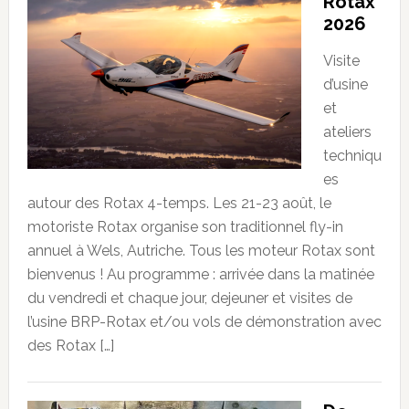
Rotax
2026
Visite
d’usine
et
ateliers
techniqu
es
autour des Rotax 4-temps. Les 21-23 août, le
motoriste Rotax organise son traditionnel fly-in
annuel à Wels, Autriche. Tous les moteur Rotax sont
bienvenus ! Au programme : arrivée dans la matinée
du vendredi et chaque jour, dejeuner et visites de
l’usine BRP-Rotax et/ou vols de démonstration avec
des Rotax […]