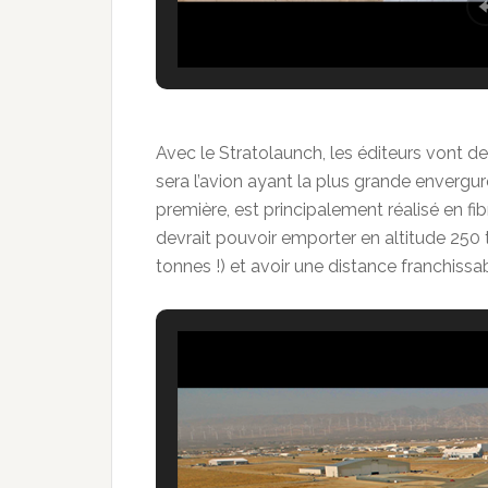
Avec le Stratolaunch, les éditeurs vont devoi
sera l’avion ayant la plus grande envergure
première, est principalement réalisé en f
devrait pouvoir emporter en altitude 250 
tonnes !) et avoir une distance franchissa