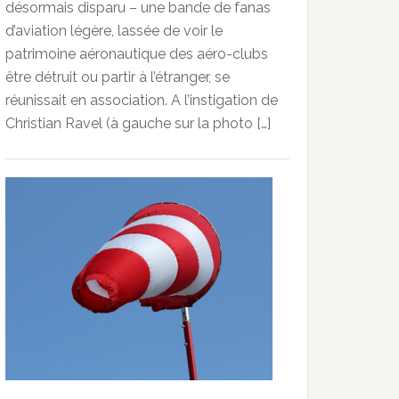
désormais disparu – une bande de fanas
d’aviation légère, lassée de voir le
patrimoine aéronautique des aéro-clubs
être détruit ou partir à l’étranger, se
réunissait en association. A l’instigation de
Christian Ravel (à gauche sur la photo […]