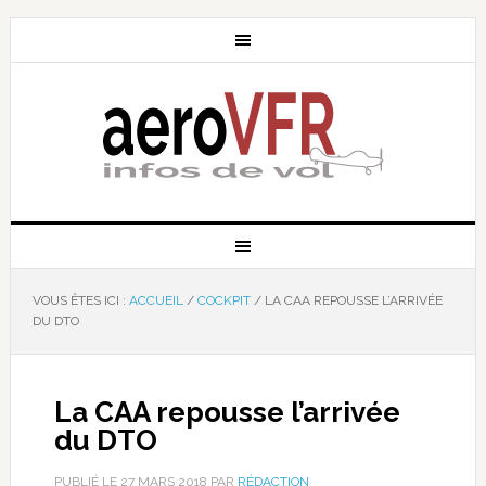
VOUS ÊTES ICI :
ACCUEIL
/
COCKPIT
/
LA CAA REPOUSSE L’ARRIVÉE
DU DTO
La CAA repousse l’arrivée
du DTO
PUBLIÉ LE
27 MARS 2018
PAR
RÉDACTION