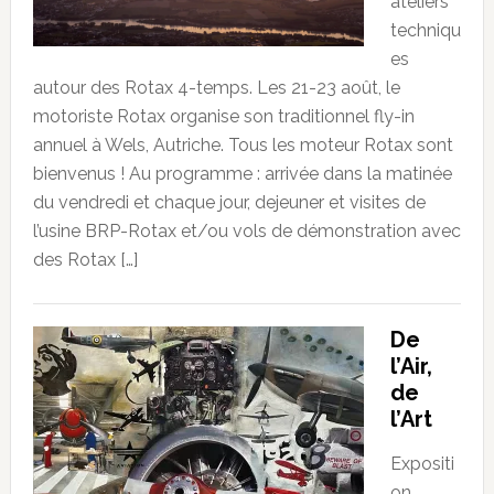
ateliers
techniqu
es
autour des Rotax 4-temps. Les 21-23 août, le
motoriste Rotax organise son traditionnel fly-in
annuel à Wels, Autriche. Tous les moteur Rotax sont
bienvenus ! Au programme : arrivée dans la matinée
du vendredi et chaque jour, dejeuner et visites de
l’usine BRP-Rotax et/ou vols de démonstration avec
des Rotax […]
De
l’Air,
de
l’Art
Expositi
on