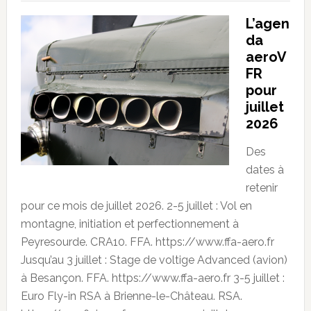
L’agen
da
aeroV
FR
pour
juillet
2026
Des
dates à
retenir
pour ce mois de juillet 2026. 2-5 juillet : Vol en
montagne, initiation et perfectionnement à
Peyresourde. CRA10. FFA. https://www.ffa-aero.fr
Jusqu’au 3 juillet : Stage de voltige Advanced (avion)
à Besançon. FFA. https://www.ffa-aero.fr 3-5 juillet :
Euro Fly-in RSA à Brienne-le-Château. RSA.