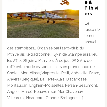
e à
Pithivi
ers
Le
rassemb
lement
annuel
des stampistes… Organisé par l’aéro-club du
Pithiverais, le traditionnel Fly-in de Stampe aura lieu
les 27 et 28 juin à Pithiviers. À ce jour, 25 SV-4 de
différents modèles sont inscrits en provenance de
Cholet, Montélimar, Viâpres-le-Petit, Abbeville, Briare,
Anvers (Belgique), La Ferté-Alais, Biscarrosse,
Montauban, Enghien-Moisselles, Persan-Beaumont,
Angers-Marcé, Beauvoir-sur-Mer, Chavenay-
Villepreux, Headcorn (Grande-Bretagne), […]