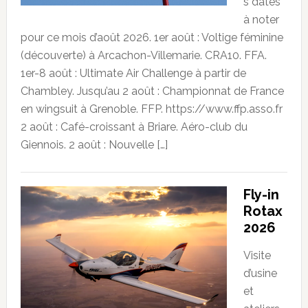
s dates
à noter
pour ce mois d’août 2026. 1er août : Voltige féminine
(découverte) à Arcachon-Villemarie. CRA10. FFA.
1er-8 août : Ultimate Air Challenge à partir de
Chambley. Jusqu’au 2 août : Championnat de France
en wingsuit à Grenoble. FFP. https://www.ffp.asso.fr
2 août : Café-croissant à Briare. Aéro-club du
Giennois. 2 août : Nouvelle […]
Fly-in
Rotax
2026
Visite
d’usine
et