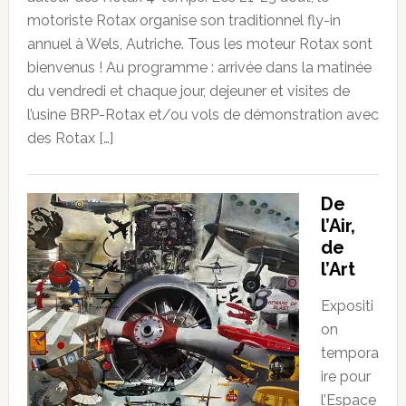
motoriste Rotax organise son traditionnel fly-in
annuel à Wels, Autriche. Tous les moteur Rotax sont
bienvenus ! Au programme : arrivée dans la matinée
du vendredi et chaque jour, dejeuner et visites de
l’usine BRP-Rotax et/ou vols de démonstration avec
des Rotax […]
De
l’Air,
de
l’Art
Expositi
on
tempora
ire pour
l’Espace