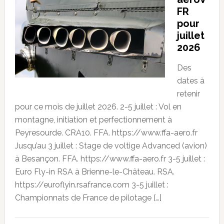
FR
pour
juillet
2026
Des
dates à
retenir
pour ce mois de juillet 2026. 2-5 juillet : Vol en
montagne, initiation et perfectionnement à
Peyresourde. CRA10. FFA. https://www.ffa-aero.fr
Jusqu’au 3 juillet : Stage de voltige Advanced (avion)
à Besançon. FFA. https://www.ffa-aero.fr 3-5 juillet :
Euro Fly-in RSA à Brienne-le-Château. RSA.
https://euroflyin.rsafrance.com 3-5 juillet :
Championnats de France de pilotage […]