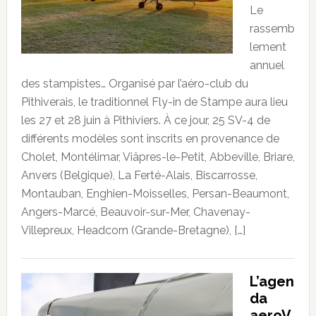
Le
rassemb
lement
annuel
des stampistes… Organisé par l’aéro-club du
Pithiverais, le traditionnel Fly-in de Stampe aura lieu
les 27 et 28 juin à Pithiviers. À ce jour, 25 SV-4 de
différents modèles sont inscrits en provenance de
Cholet, Montélimar, Viâpres-le-Petit, Abbeville, Briare,
Anvers (Belgique), La Ferté-Alais, Biscarrosse,
Montauban, Enghien-Moisselles, Persan-Beaumont,
Angers-Marcé, Beauvoir-sur-Mer, Chavenay-
Villepreux, Headcorn (Grande-Bretagne), […]
L’agen
da
aeroV