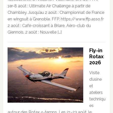
1er-8 août : Ultimate Air Challenge à partir de
Chambley. Jusqu’au 2 août : Championnat de France
en wingsuit à Grenoble. FFP. https://www.ffp.asso.fr
2 août : Café-croissant à Briare. Aéro-club du
Giennois. 2 août : Nouvelle […]
Fly-in
Rotax
2026
Visite
d’usine
et
ateliers
techniqu
es
autour des Rotax 4-temps. Les 21-23 août, le