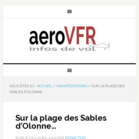
VOUS ÊTES ICI :
ACCUEIL
/
MANIFESTATIONS
/
SUR LA PLAGE DES
SABLES D’OLONNE…
Sur la plage des Sables
d’Olonne…
PUBLIÉ LE
9 AVRIL 2019
PAR
RÉDACTION