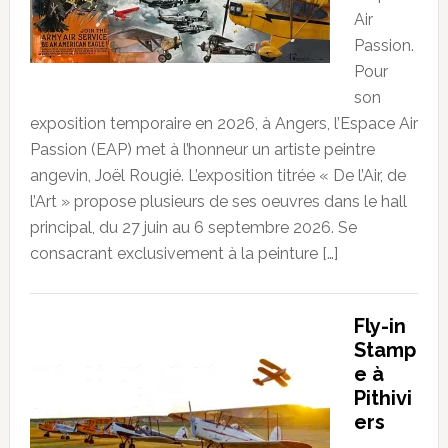
Air
Passion.
Pour
son
exposition temporaire en 2026, à Angers, l’Espace Air
Passion (EAP) met à l’honneur un artiste peintre
angevin, Joël Rougié. L’exposition titrée « De l’Air, de
l’Art » propose plusieurs de ses oeuvres dans le hall
principal, du 27 juin au 6 septembre 2026. Se
consacrant exclusivement à la peinture […]
Fly-in
Stamp
e à
Pithivi
ers