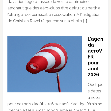
d’aviation légère, lassée de voir le patrimoine
aéronautique des aéro-clubs être détruit ou partir à
l’étranger, se réunissait en association. A l’instigation
de Christian Ravel (à gauche sur la photo […]
L’agen
da
aeroV
FR
pour
août
2026
Quelque
s dates
à noter
pour ce mois d’août 2026. 1er août : Voltige féminine
(découverte) à Arcachon-Villemarie. CRA10. FFA.