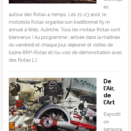
es
autour des Rotax 4-temps. Les 21-23 août, le
motoriste Rotax organise son traditionnel fly-in
annuel à Wels, Autriche. Tous les moteur Rotax sont
bienvenus ! Au programme : arrivée dans la matinée
du vendredi et chaque jour, dejeuner et visites de
l’usine BRP-Rotax et/ou vols de démonstration avec
des Rotax […]
De
l’Air,
de
l’Art
Expositi
on
tempora