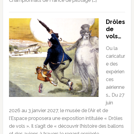
Championnats de France de pilotage […]
Drôles
de
vols…
Ou la
caricatur
e des
expérien
ces
aérienne
s… Du 27
juin
2026 au 3 janvier 2027, le musée de l’Air et de
l’Espace proposera une exposition intitulée « Drôles
de vols ». Il s’agit de « découvrir l’histoire des ballons
et des avions à travers le regard espiègle,