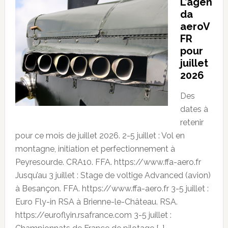
L’agen
da
aeroV
FR
pour
juillet
2026
Des
dates à
retenir
pour ce mois de juillet 2026. 2-5 juillet : Vol en
montagne, initiation et perfectionnement à
Peyresourde. CRA10. FFA. https://www.ffa-aero.fr
Jusqu’au 3 juillet : Stage de voltige Advanced (avion)
à Besançon. FFA. https://www.ffa-aero.fr 3-5 juillet :
Euro Fly-in RSA à Brienne-le-Château. RSA.
https://euroflyin.rsafrance.com 3-5 juillet :