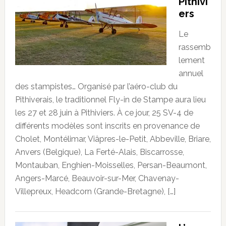
Pithivi
ers
Le
rassemb
lement
annuel
des stampistes… Organisé par l’aéro-club du
Pithiverais, le traditionnel Fly-in de Stampe aura lieu
les 27 et 28 juin à Pithiviers. À ce jour, 25 SV-4 de
différents modèles sont inscrits en provenance de
Cholet, Montélimar, Viâpres-le-Petit, Abbeville, Briare,
Anvers (Belgique), La Ferté-Alais, Biscarrosse,
Montauban, Enghien-Moisselles, Persan-Beaumont,
Angers-Marcé, Beauvoir-sur-Mer, Chavenay-
Villepreux, Headcorn (Grande-Bretagne), […]