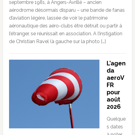
septembre 1981, à Angers-Avrillé – ancien
aérodrome désormais disparu – une bande de fanas
d’aviation légère, lassée de voir le patrimoine
aéronautique des aéro-clubs être détruit ou partir à
l’étranger, se réunissait en association. A l’instigation
de Christian Ravel (à gauche sur la photo […]
L’agen
da
aeroV
FR
pour
août
2026
Quelque
s dates
à noter