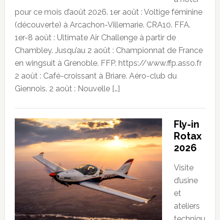
pour ce mois d’août 2026. 1er août : Voltige féminine
(découverte) à Arcachon-Villemarie. CRA10. FFA.
1er-8 août : Ultimate Air Challenge à partir de
Chambley. Jusqu’au 2 août : Championnat de France
en wingsuit à Grenoble. FFP. https://www.ffp.asso.fr
2 août : Café-croissant à Briare. Aéro-club du
Giennois. 2 août : Nouvelle […]
Fly-in
Rotax
2026
Visite
d’usine
et
ateliers
techniqu