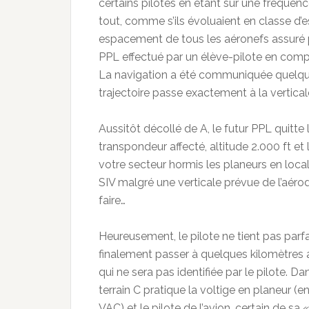
certains pilotes en étant sur une fréquenc
tout, comme s’ils évoluaient en classe d’e
espacement de tous les aéronefs assuré par 
PPL effectué par un élève-pilote en compag
La navigation a été communiquée quelques
trajectoire passe exactement à la vertical
Aussitôt décollé de A, le futur PPL quitte
transpondeur affecté, altitude 2.000 ft et
votre secteur hormis les planeurs en local 
SIV malgré une verticale prévue de l’aérodr
faire…
Heureusement, le pilote ne tient pas parfai
finalement passer à quelques kilomètres 
qui ne sera pas identifiée par le pilote. Dan
terrain C pratique la voltige en planeur (e
VAC) et le pilote de l’avion, certain de sa