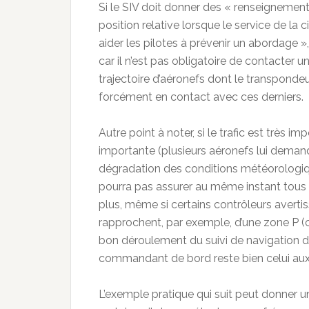
Si le SIV doit donner des « renseignement
position relative lorsque le service de la
aider les pilotes à prévenir un abordage »,
car il n’est pas obligatoire de contacter un
trajectoire d’aéronefs dont le transpondeur
forcément en contact avec ces derniers.
Autre point à noter, si le trafic est très i
importante (plusieurs aéronefs lui demande
dégradation des conditions météorologiques)
pourra pas assurer au même instant tous 
plus, même si certains contrôleurs averti
rapprochent, par exemple, d’une zone P (cen
bon déroulement du suivi de navigation d
commandant de bord reste bien celui au
L’exemple pratique qui suit peut donner u