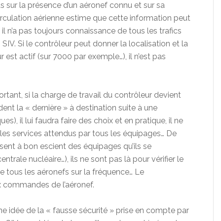
s sur la présence d’un aéronef connu et sur sa
 circulation aérienne estime que cette information peut
 il n’a pas toujours connaissance de tous les trafics
 SIV. Si le contrôleur peut donner la localisation et la
 est actif (sur 7000 par exemple…), il n’est pas
mportant, si la charge de travail du contrôleur devient
nt la « dernière » à destination suite à une
, il lui faudra faire des choix et en pratique, il ne
les services attendus par tous les équipages… De
ssent à bon escient des équipages qu’ils se
trale nucléaire…), ils ne sont pas là pour vérifier le
e tous les aéronefs sur la fréquence… Le
x commandes de l’aéronef.
ne idée de la « fausse sécurité » prise en compte par