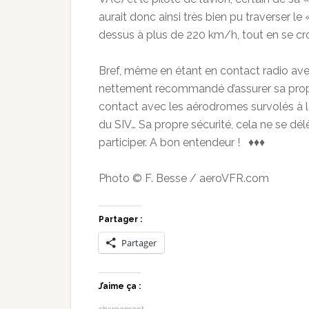
aurait donc ainsi très bien pu traverser l
dessus à plus de 220 km/h, tout en se cro
Bref, même en étant en contact radio avec
nettement recommandé d’assurer sa propre 
contact avec les aérodromes survolés à la
du SIV… Sa propre sécurité, cela ne se d
participer. A bon entendeur ! ♦♦♦
Photo © F. Besse / aeroVFR.com
Partager :
Partager
J’aime ça :
chargement…