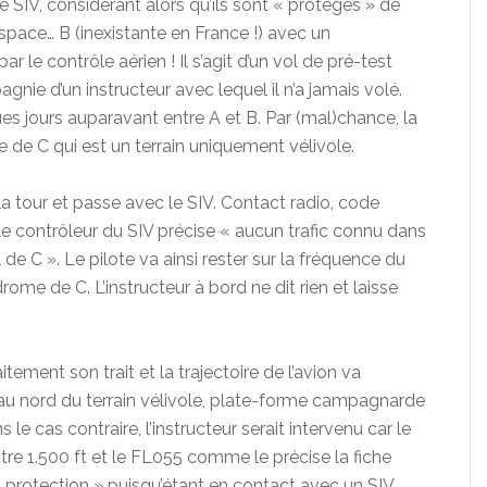
e SIV, considérant alors qu’ils sont « protégés » de
space… B (inexistante en France !) avec un
le contrôle aérien ! Il s’agit d’un vol de pré-test
nie d’un instructeur avec lequel il n’a jamais volé.
 jours auparavant entre A et B. Par (mal)chance, la
e de C qui est un terrain uniquement vélivole.
 la tour et passe avec le SIV. Contact radio, code
 le contrôleur du SIV précise « aucun trafic connu dans
de C ». Le pilote va ainsi rester sur la fréquence du
ome de C. L’instructeur à bord ne dit rien et laisse
tement son trait et la trajectoire de l’avion va
au nord du terrain vélivole, plate-forme campagnarde
s le cas contraire, l’instructeur serait intervenu car le
ntre 1.500 ft et le FL055 comme le précise la fiche
 « protection » puisqu’étant en contact avec un SIV,