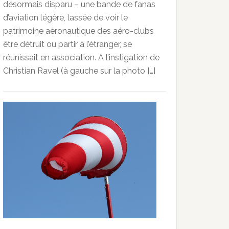
désormais disparu – une bande de fanas
d’aviation légère, lassée de voir le
patrimoine aéronautique des aéro-clubs
être détruit ou partir à l’étranger, se
réunissait en association. A l’instigation de
Christian Ravel (à gauche sur la photo […]