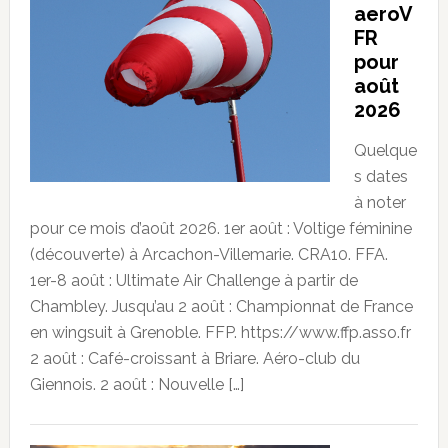
aeroV
FR
pour
août
2026
Quelque
s dates
à noter
pour ce mois d’août 2026. 1er août : Voltige féminine
(découverte) à Arcachon-Villemarie. CRA10. FFA.
1er-8 août : Ultimate Air Challenge à partir de
Chambley. Jusqu’au 2 août : Championnat de France
en wingsuit à Grenoble. FFP. https://www.ffp.asso.fr
2 août : Café-croissant à Briare. Aéro-club du
Giennois. 2 août : Nouvelle […]