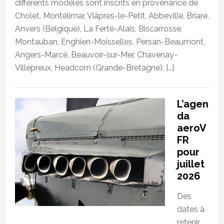
différents modèles sont inscrits en provenance de
Cholet, Montélimar, Viâpres-le-Petit, Abbeville, Briare,
Anvers (Belgique), La Ferté-Alais, Biscarrosse,
Montauban, Enghien-Moisselles, Persan-Beaumont,
Angers-Marcé, Beauvoir-sur-Mer, Chavenay-
Villepreux, Headcorn (Grande-Bretagne), […]
L’agen
da
aeroV
FR
pour
juillet
2026
Des
dates à
retenir