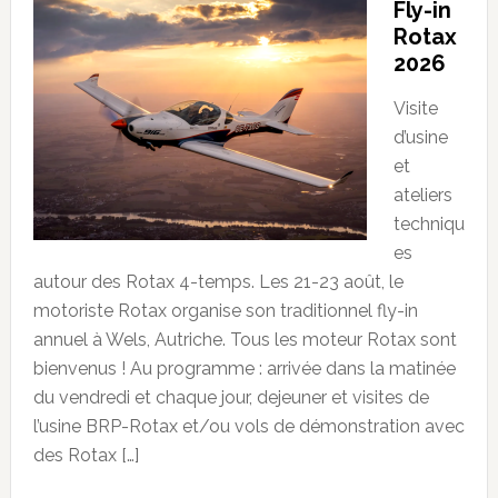
Fly-in
Rotax
2026
Visite
d’usine
et
ateliers
techniqu
es
autour des Rotax 4-temps. Les 21-23 août, le
motoriste Rotax organise son traditionnel fly-in
annuel à Wels, Autriche. Tous les moteur Rotax sont
bienvenus ! Au programme : arrivée dans la matinée
du vendredi et chaque jour, dejeuner et visites de
l’usine BRP-Rotax et/ou vols de démonstration avec
des Rotax […]