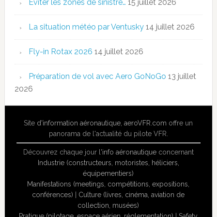
Eviter les zones de sinistre…
15 juillet 2026
La situation météo par Ventusky
14 juillet 2026
Fly-in Rotax 2026
14 juillet 2026
Préparation de vol avec Aero GoNoGo
13 juillet
2026
Site
d'information aéronautique
,
aeroVFR.com
offre un
panorama de l'actualité du pilote VFR.
Découvrez chaque jour l'
info aéronautique
concernant
Industrie (constructeurs, motoristes, héliciers,
équipementiers)
Manifestations (meetings, compétitions, expositions,
conférences)
|
Culture (livres, cinéma, aviation de
collection, musées)
Pratique (pilotage, espace aérien, réglementation)
|
Safety