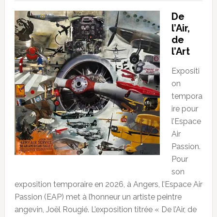
De
l’Air,
de
l’Art
Expositi
on
tempora
ire pour
l’Espace
Air
Passion.
Pour
son
exposition temporaire en 2026, à Angers, l’Espace Air
Passion (EAP) met à l’honneur un artiste peintre
angevin, Joël Rougié. L’exposition titrée « De l’Air, de