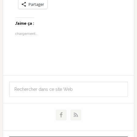
Partager
J’aime ça :
chargement…