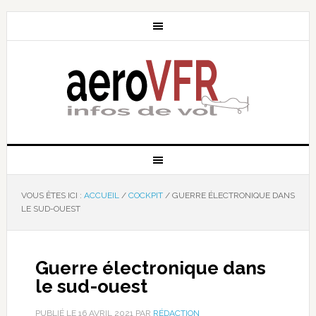
VOUS ÊTES ICI :
ACCUEIL
/
COCKPIT
/
GUERRE ÉLECTRONIQUE DANS
LE SUD-OUEST
Guerre électronique dans
le sud-ouest
PUBLIÉ LE
16 AVRIL 2021
PAR
RÉDACTION