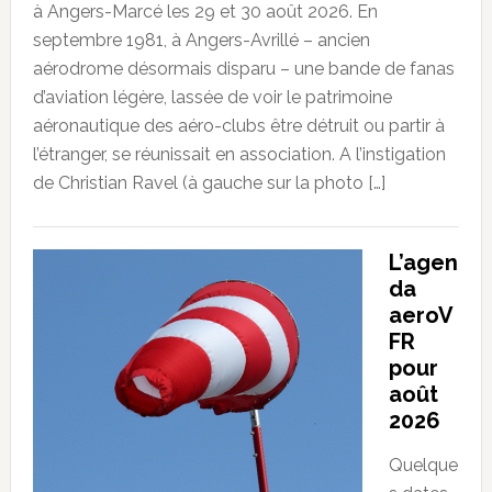
à Angers-Marcé les 29 et 30 août 2026. En
septembre 1981, à Angers-Avrillé – ancien
aérodrome désormais disparu – une bande de fanas
d’aviation légère, lassée de voir le patrimoine
aéronautique des aéro-clubs être détruit ou partir à
l’étranger, se réunissait en association. A l’instigation
de Christian Ravel (à gauche sur la photo […]
L’agen
da
aeroV
FR
pour
août
2026
Quelque