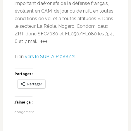
important d’aéronefs de la défense français,
évoluant en CAM, de jour ou de nuit, en toutes
conditions de vol et à toutes altitudes ». Dans
le secteur La Réole, Nogaro, Condom, deux
ZRT donc SFC/080 et FL050/FL080 les 3, 4,
6 et 7 mai. ♦♦♦
Lien
vers le SUP-AIP 088/21
Partager :
Partager
J’aime ça :
chargement…