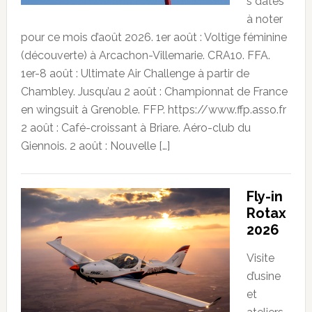
s dates
à noter
pour ce mois d’août 2026. 1er août : Voltige féminine
(découverte) à Arcachon-Villemarie. CRA10. FFA.
1er-8 août : Ultimate Air Challenge à partir de
Chambley. Jusqu’au 2 août : Championnat de France
en wingsuit à Grenoble. FFP. https://www.ffp.asso.fr
2 août : Café-croissant à Briare. Aéro-club du
Giennois. 2 août : Nouvelle […]
Fly-in
Rotax
2026
Visite
d’usine
et