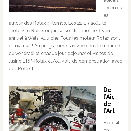
ateliers
techniqu
es
autour des Rotax 4-temps. Les 21-23 août, le
motoriste Rotax organise son traditionnel fly-in
annuel à Wels, Autriche. Tous les moteur Rotax sont
bienvenus ! Au programme : arrivée dans la matinée
du vendredi et chaque jour, dejeuner et visites de
l’usine BRP-Rotax et/ou vols de démonstration avec
des Rotax […]
De
l’Air,
de
l’Art
Expositi
on