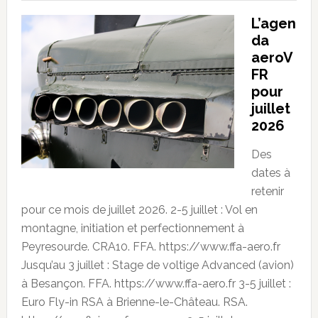
L’agen
da
aeroV
FR
pour
juillet
2026
Des
dates à
retenir
pour ce mois de juillet 2026. 2-5 juillet : Vol en
montagne, initiation et perfectionnement à
Peyresourde. CRA10. FFA. https://www.ffa-aero.fr
Jusqu’au 3 juillet : Stage de voltige Advanced (avion)
à Besançon. FFA. https://www.ffa-aero.fr 3-5 juillet :
Euro Fly-in RSA à Brienne-le-Château. RSA.