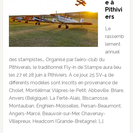
e à
Pithivi
ers
Le
rassemb
lement
annuel
des stampistes… Organisé par l’aéro-club du
Pithiverais, le traditionnel Fly-in de Stampe aura lieu
les 27 et 28 juin à Pithiviers. À ce jour, 25 SV-4 de
différents modèles sont inscrits en provenance de
Cholet, Montélimar, Viâpres-le-Petit, Abbeville, Briare,
Anvers (Belgique), La Ferté-Alais, Biscarrosse,
Montauban, Enghien-Moisselles, Persan-Beaumont,
Angers-Marcé, Beauvoir-sur-Mer, Chavenay-
Villepreux, Headcorn (Grande-Bretagne), […]