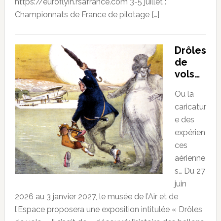
https://euroflyin.rsafrance.com 3-5 juillet :
Championnats de France de pilotage […]
Drôles
de
vols…
Ou la
caricatur
e des
expérien
ces
aérienne
s… Du 27
juin
2026 au 3 janvier 2027, le musée de l’Air et de
l’Espace proposera une exposition intitulée « Drôles