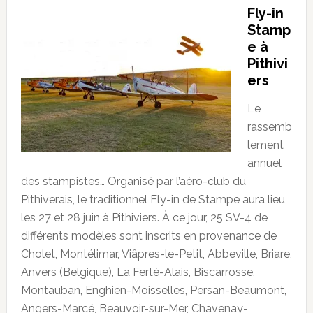
Fly-in
Stamp
e à
Pithivi
ers
Le
rassemb
lement
annuel
des stampistes… Organisé par l’aéro-club du
Pithiverais, le traditionnel Fly-in de Stampe aura lieu
les 27 et 28 juin à Pithiviers. À ce jour, 25 SV-4 de
différents modèles sont inscrits en provenance de
Cholet, Montélimar, Viâpres-le-Petit, Abbeville, Briare,
Anvers (Belgique), La Ferté-Alais, Biscarrosse,
Montauban, Enghien-Moisselles, Persan-Beaumont,
Angers-Marcé, Beauvoir-sur-Mer, Chavenay-