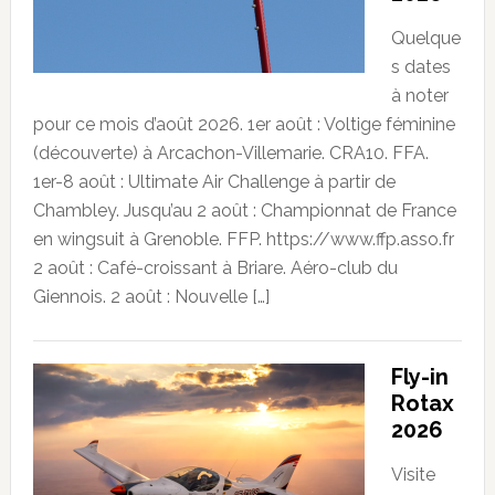
Quelque
s dates
à noter
pour ce mois d’août 2026. 1er août : Voltige féminine
(découverte) à Arcachon-Villemarie. CRA10. FFA.
1er-8 août : Ultimate Air Challenge à partir de
Chambley. Jusqu’au 2 août : Championnat de France
en wingsuit à Grenoble. FFP. https://www.ffp.asso.fr
2 août : Café-croissant à Briare. Aéro-club du
Giennois. 2 août : Nouvelle […]
Fly-in
Rotax
2026
Visite