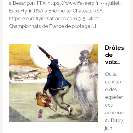
à Besançon. FFA. https://www.ffa-aero.fr 3-5 juillet :
Euro Fly-in RSA à Brienne-le-Château. RSA.
https://euroflyin.rsafrance.com 3-5 juillet :
Championnats de France de pilotage […]
Drôles
de
vols…
Ou la
caricatur
e des
expérien
ces
aérienne
s… Du 27
juin