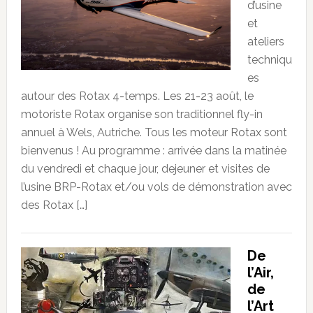
d’usine
et
ateliers
techniqu
es
autour des Rotax 4-temps. Les 21-23 août, le
motoriste Rotax organise son traditionnel fly-in
annuel à Wels, Autriche. Tous les moteur Rotax sont
bienvenus ! Au programme : arrivée dans la matinée
du vendredi et chaque jour, dejeuner et visites de
l’usine BRP-Rotax et/ou vols de démonstration avec
des Rotax […]
De
l’Air,
de
l’Art