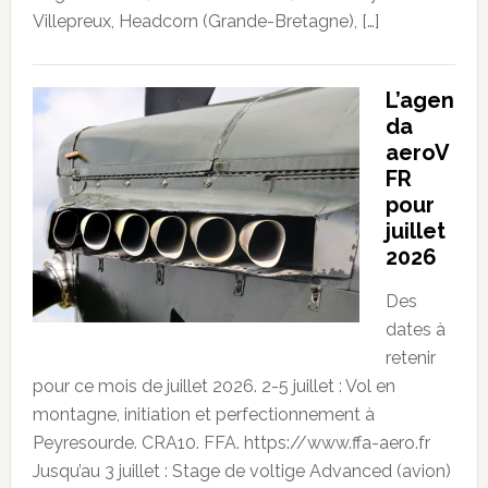
Villepreux, Headcorn (Grande-Bretagne), […]
L’agen
da
aeroV
FR
pour
juillet
2026
Des
dates à
retenir
pour ce mois de juillet 2026. 2-5 juillet : Vol en
montagne, initiation et perfectionnement à
Peyresourde. CRA10. FFA. https://www.ffa-aero.fr
Jusqu’au 3 juillet : Stage de voltige Advanced (avion)