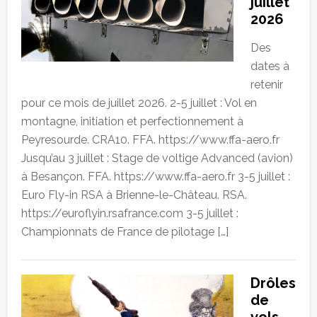
juillet
2026
Des
dates à
retenir
pour ce mois de juillet 2026. 2-5 juillet : Vol en
montagne, initiation et perfectionnement à
Peyresourde. CRA10. FFA. https://www.ffa-aero.fr
Jusqu’au 3 juillet : Stage de voltige Advanced (avion)
à Besançon. FFA. https://www.ffa-aero.fr 3-5 juillet :
Euro Fly-in RSA à Brienne-le-Château. RSA.
https://euroflyin.rsafrance.com 3-5 juillet :
Championnats de France de pilotage […]
Drôles
de