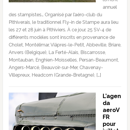
annuel
des stampistes… Organisé par l’aéro-club du
Pithiverais, le traditionnel Fly-in de Stampe aura lieu
les 27 et 28 juin à Pithiviers. À ce jour, 25 SV-4 de
différents modèles sont inscrits en provenance de
Cholet, Montélimar, Viâpres-le-Petit, Abbeville, Briare,
Anvers (Belgique), La Ferté-Alais, Biscarrosse,
Montauban, Enghien-Moisselles, Persan-Beaumont,
Angers-Marcé, Beauvoir-sur-Mer, Chavenay-
Villepreux, Headcorn (Grande-Bretagne), […]
L’agen
da
aeroV
FR
pour