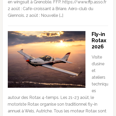
en wingsuit à Grenoble. FFP. https://www.ffp.asso.fr
2 août : Café-croissant à Briare. Aéro-club du
Giennois. 2 août : Nouvelle […]
Fly-in
Rotax
2026
Visite
d’usine
et
ateliers
techniqu
es
autour des Rotax 4-temps. Les 21-23 août, le
motoriste Rotax organise son traditionnel fly-in
annuel à Wels, Autriche. Tous les moteur Rotax sont