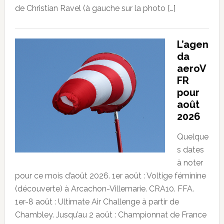
de Christian Ravel (à gauche sur la photo […]
L’agen
da
aeroV
FR
pour
août
2026
Quelque
s dates
à noter
pour ce mois d’août 2026. 1er août : Voltige féminine
(découverte) à Arcachon-Villemarie. CRA10. FFA.
1er-8 août : Ultimate Air Challenge à partir de
Chambley. Jusqu’au 2 août : Championnat de France