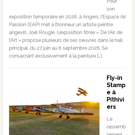
Pour
son
exposition temporaire en 2026, à Angers, l’Espace Air
Passion (EAP) met à l’honneur un artiste peintre
angevin, Joël Rougié. L’exposition titrée « De l’Air, de
l’Art » propose plusieurs de ses oeuvres dans le hall
principal, du 27 juin au 6 septembre 2026. Se
consacrant exclusivement à la peinture […]
Fly-in
Stamp
e à
Pithivi
ers
Le
rassemb
lement