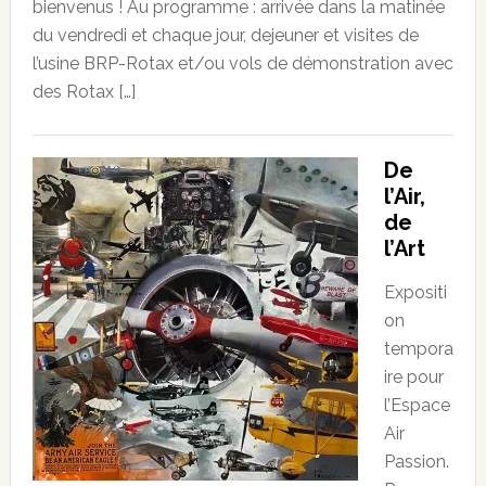
bienvenus ! Au programme : arrivée dans la matinée
du vendredi et chaque jour, dejeuner et visites de
l’usine BRP-Rotax et/ou vols de démonstration avec
des Rotax […]
De
l’Air,
de
l’Art
Expositi
on
tempora
ire pour
l’Espace
Air
Passion.