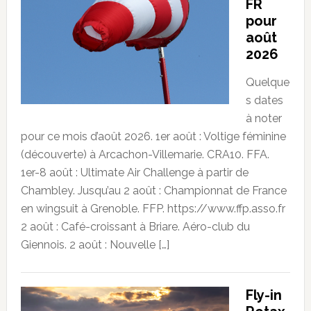
FR
pour
août
2026
Quelque
s dates
à noter
pour ce mois d’août 2026. 1er août : Voltige féminine
(découverte) à Arcachon-Villemarie. CRA10. FFA.
1er-8 août : Ultimate Air Challenge à partir de
Chambley. Jusqu’au 2 août : Championnat de France
en wingsuit à Grenoble. FFP. https://www.ffp.asso.fr
2 août : Café-croissant à Briare. Aéro-club du
Giennois. 2 août : Nouvelle […]
Fly-in