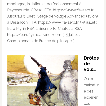
montagne, initiation et perfectionnement à
Peyresourde. CRA10. FFA. https://www.ffa-aero.fr
Jusqu’au 3 juillet : Stage de voltige Advanced (avion)
à Besançon. FFA. https://www.ffa-aero.fr 3-5 juillet :
Euro Fly-in RSA à Brienne-le-Château. RSA.
https://euroflyin.rsafrance.com 3-5 juillet :
Championnats de France de pilotage […]
Drôles
de
vols…
Ou la
caricatur
e des
expérien
ces