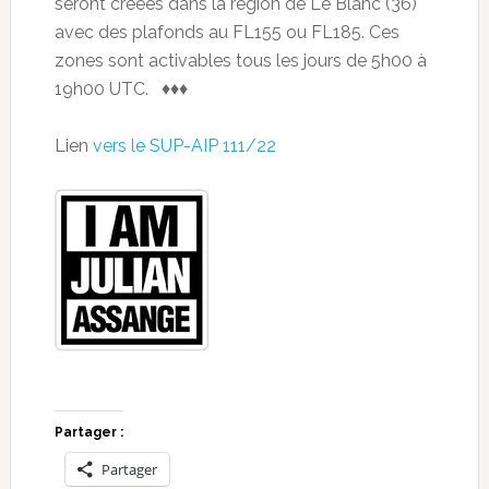
seront créées dans la région de Le Blanc (36)
avec des plafonds au FL155 ou FL185. Ces
zones sont activables tous les jours de 5h00 à
19h00 UTC. ♦♦♦
Lien
vers le SUP-AIP 111/22
Partager :
Partager