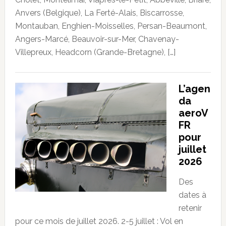
Anvers (Belgique), La Ferté-Alais, Biscarrosse,
Montauban, Enghien-Moisselles, Persan-Beaumont,
Angers-Marcé, Beauvoir-sur-Mer, Chavenay-
Villepreux, Headcorn (Grande-Bretagne), […]
L’agen
da
aeroV
FR
pour
juillet
2026
Des
dates à
retenir
pour ce mois de juillet 2026. 2-5 juillet : Vol en