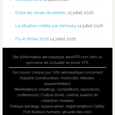
Eviter les zones de sinistre…
15 juillet 2026
La situation météo par Ventusky
14 juillet 2026
Fly-in Rotax 2026
14 juillet 2026
Site
d'information aéronautique
,
aeroVFR.com
offre un
panorama de l'actualité du pilote VFR.
Découvrez chaque jour l'
info aéronautique
concernant
Industrie (constructeurs, motoristes, héliciers,
équipementiers)
Manifestations (meetings, compétitions, expositions,
conférences)
|
Culture (livres, cinéma, aviation de
collection, musées)
Pratique (pilotage, espace aérien, réglementation)
|
Safety
First (facteurs humains, sécurité des vols)