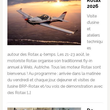
Rotax
2026
Visite
d’usine
et
ateliers
techniqu
es
autour des Rotax 4-temps. Les 21-23 août, le
motoriste Rotax organise son traditionnel fly-in
annuel à Wels, Autriche. Tous les moteur Rotax sont
bienvenus ! Au programme : arrivée dans la matinée
du vendredi et chaque jour, dejeuner et visites de
l’usine BRP-Rotax et/ou vols de démonstration avec
des Rotax […]