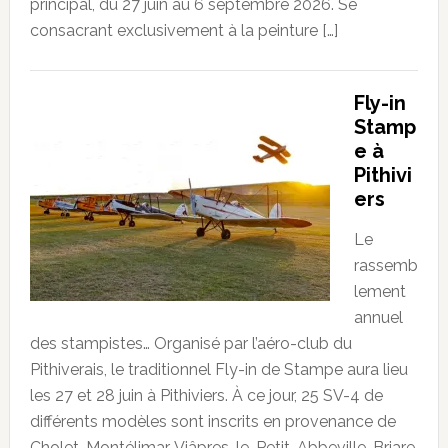
principal, du 27 juin au 6 septembre 2026. Se
consacrant exclusivement à la peinture […]
Fly-in
Stamp
e à
Pithivi
ers
Le
rassemb
lement
annuel
des stampistes… Organisé par l’aéro-club du
Pithiverais, le traditionnel Fly-in de Stampe aura lieu
les 27 et 28 juin à Pithiviers. À ce jour, 25 SV-4 de
différents modèles sont inscrits en provenance de
Cholet, Montélimar, Viâpres-le-Petit, Abbeville, Briare,