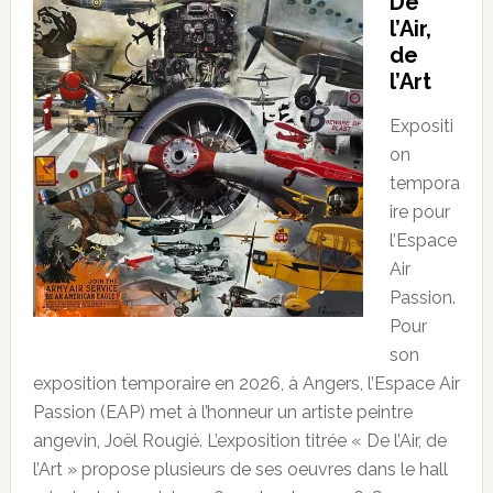
De
l’Air,
de
l’Art
Expositi
on
tempora
ire pour
l’Espace
Air
Passion.
Pour
son
exposition temporaire en 2026, à Angers, l’Espace Air
Passion (EAP) met à l’honneur un artiste peintre
angevin, Joël Rougié. L’exposition titrée « De l’Air, de
l’Art » propose plusieurs de ses oeuvres dans le hall