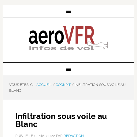
VOUS ÊTES ICI :
ACCUEIL
/
COCKPIT
/
INFILTRATION SOUS VOILE AU
BLANC
Infiltration sous voile au
Blanc
PUBLIÉ LE
12 MAI 2022
PAR
RÉDACTION