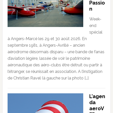
Passio
n
Week-
end
spécial
à Angers-Marcé les 29 et 30 août 2026. En
septembre 1981, à Angers-Avrillé – ancien
aérodrome désormais disparu – une bande de fanas
d’aviation légère, lassée de voir le patrimoine
aéronautique des aéro-clubs être détruit ou partir à
l’étranger, se réunissait en association. A l’instigation
de Christian Ravel (à gauche sur la photo […]
L’agen
da
aeroV