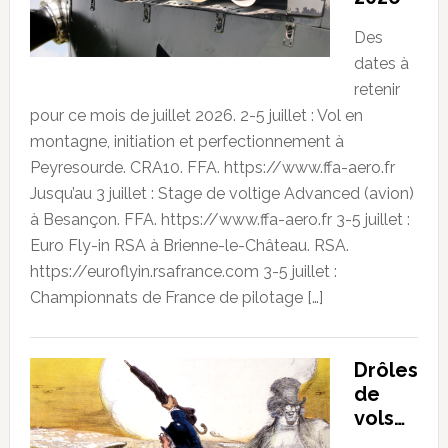
Des
dates à
retenir
pour ce mois de juillet 2026. 2-5 juillet : Vol en
montagne, initiation et perfectionnement à
Peyresourde. CRA10. FFA. https://www.ffa-aero.fr
Jusqu’au 3 juillet : Stage de voltige Advanced (avion)
à Besançon. FFA. https://www.ffa-aero.fr 3-5 juillet :
Euro Fly-in RSA à Brienne-le-Château. RSA.
https://euroflyin.rsafrance.com 3-5 juillet :
Championnats de France de pilotage […]
Drôles
de
vols…