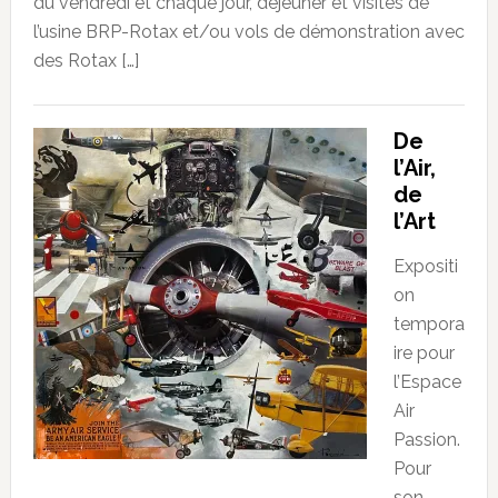
du vendredi et chaque jour, dejeuner et visites de
l’usine BRP-Rotax et/ou vols de démonstration avec
des Rotax […]
De
l’Air,
de
l’Art
Expositi
on
tempora
ire pour
l’Espace
Air
Passion.
Pour
son