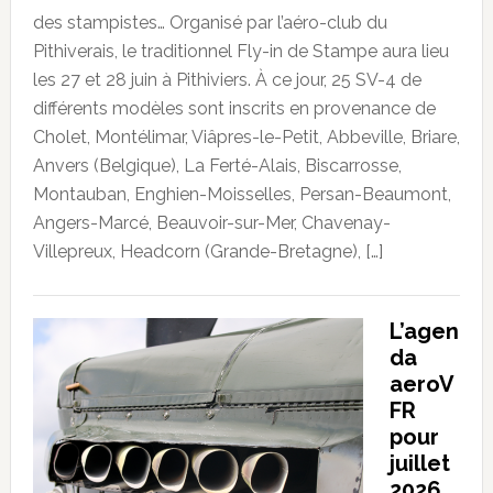
des stampistes… Organisé par l’aéro-club du
Pithiverais, le traditionnel Fly-in de Stampe aura lieu
les 27 et 28 juin à Pithiviers. À ce jour, 25 SV-4 de
différents modèles sont inscrits en provenance de
Cholet, Montélimar, Viâpres-le-Petit, Abbeville, Briare,
Anvers (Belgique), La Ferté-Alais, Biscarrosse,
Montauban, Enghien-Moisselles, Persan-Beaumont,
Angers-Marcé, Beauvoir-sur-Mer, Chavenay-
Villepreux, Headcorn (Grande-Bretagne), […]
L’agen
da
aeroV
FR
pour
juillet
2026