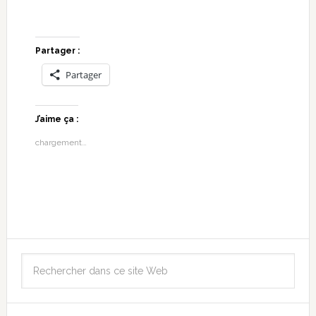
Partager :
Partager
J’aime ça :
chargement…