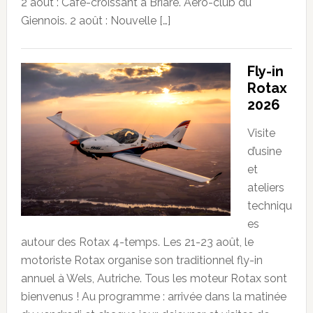
2 août : Café-croissant à Briare. Aéro-club du
Giennois. 2 août : Nouvelle […]
Fly-in
Rotax
2026
Visite
d’usine
et
ateliers
techniqu
es
autour des Rotax 4-temps. Les 21-23 août, le
motoriste Rotax organise son traditionnel fly-in
annuel à Wels, Autriche. Tous les moteur Rotax sont
bienvenus ! Au programme : arrivée dans la matinée