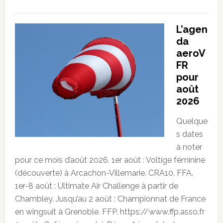
L’agen
da
aeroV
FR
pour
août
2026
Quelque
s dates
à noter
pour ce mois d’août 2026. 1er août : Voltige féminine
(découverte) à Arcachon-Villemarie. CRA10. FFA.
1er-8 août : Ultimate Air Challenge à partir de
Chambley. Jusqu’au 2 août : Championnat de France
en wingsuit à Grenoble. FFP. https://www.ffp.asso.fr