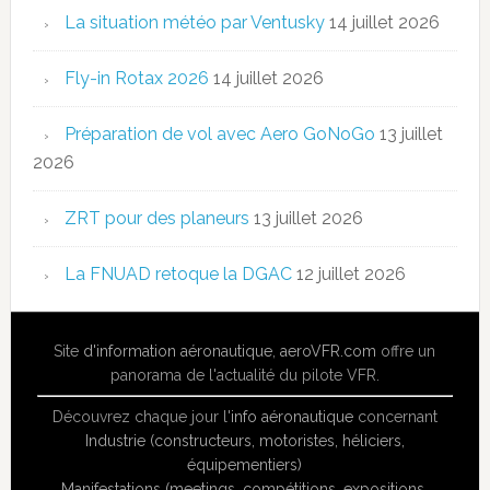
La situation météo par Ventusky
14 juillet 2026
Fly-in Rotax 2026
14 juillet 2026
Préparation de vol avec Aero GoNoGo
13 juillet
2026
ZRT pour des planeurs
13 juillet 2026
La FNUAD retoque la DGAC
12 juillet 2026
Site
d'information aéronautique
,
aeroVFR.com
offre un
panorama de l'actualité du pilote VFR.
Découvrez chaque jour l'
info aéronautique
concernant
Industrie (constructeurs, motoristes, héliciers,
équipementiers)
Manifestations (meetings, compétitions, expositions,