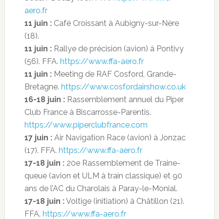
aero.fr
11 juin :
Café Croissant à Aubigny-sur-Nère
(18).
11 juin :
Rallye de précision (avion) à Pontivy
(56). FFA.
https://www.ffa-aero.fr
11 juin :
Meeting de RAF Cosford, Grande-
Bretagne.
https://www.cosfordairshow.co.uk
16-18 juin :
Rassemblement annuel du Piper
Club France à Biscarrosse-Parentis.
https://www.piperclubfrance.com
17 juin :
Air Navigation Race (avion) à Jonzac
(17). FFA.
https://www.ffa-aero.fr
17-18 juin :
20e Rassemblement de Traine-
queue (avion et ULM à train classique) et 90
ans de l’AC du Charolais à Paray-le-Monial.
17-18 juin :
Voltige (initiation) à Châtillon (21).
FFA.
https://www.ffa-aero.fr