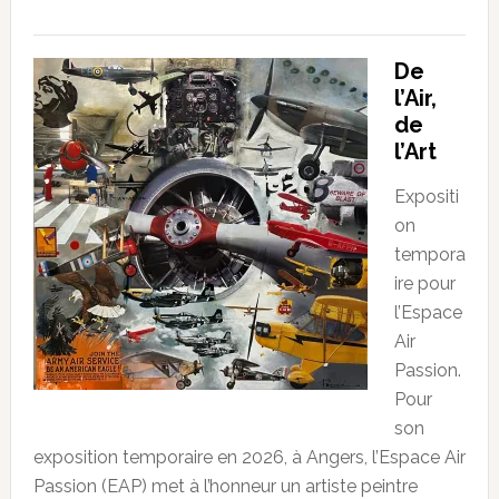
De
l’Air,
de
l’Art
Expositi
on
tempora
ire pour
l’Espace
Air
Passion.
Pour
son
exposition temporaire en 2026, à Angers, l’Espace Air
Passion (EAP) met à l’honneur un artiste peintre