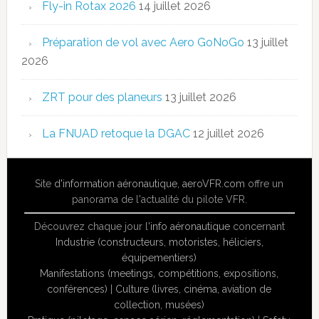
Fly-in Rotax 2026
14 juillet 2026
Préparation de vol avec Aero GoNoGo
13 juillet
2026
ZRT pour des planeurs
13 juillet 2026
La FNUAD retoque la DGAC
12 juillet 2026
Site
d'information aéronautique
,
aeroVFR.com
offre un
panorama de l'actualité du pilote VFR.
Découvrez chaque jour l'
info aéronautique
concernant
Industrie (constructeurs, motoristes, héliciers,
équipementiers)
Manifestations (meetings, compétitions, expositions,
conférences)
|
Culture (livres, cinéma, aviation de
collection, musées)