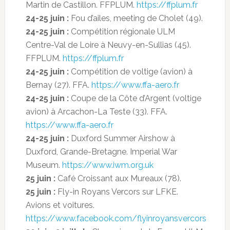
Martin de Castillon. FFPLUM.
https://ffplum.fr
24-25 juin :
Fou d’ailes, meeting de Cholet (49).
24-25 juin :
Compétition régionale ULM
Centre-Val de Loire à Neuvy-en-Sullias (45).
FFPLUM.
https://ffplum.fr
24-25 juin :
Compétition de voltige (avion) à
Bernay (27). FFA.
https://www.ffa-aero.fr
24-25 juin :
Coupe de la Côte d’Argent (voltige
avion) à Arcachon-La Teste (33). FFA.
https://www.ffa-aero.fr
24-25 juin :
Duxford Summer Airshow à
Duxford, Grande-Bretagne. Imperial War
Museum.
https://www.iwm.org.uk
25 juin :
Café Croissant aux Mureaux (78).
25 juin :
Fly-in Royans Vercors sur LFKE.
Avions et voitures.
https://www.facebook.com/flyinroyansvercors