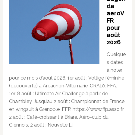
da
aeroV
FR
pour
août
2026
Quelque
s dates
à noter
pour ce mois d’août 2026. 1er août : Voltige féminine
(découverte) à Arcachon-Villemarie. CRA10. FFA.
1er-8 août : Ultimate Air Challenge à partir de
Chambley. Jusqu’au 2 août : Championnat de France
en wingsuit à Grenoble. FFP. https://www.ffp.asso.fr
2 août : Café-croissant à Briare. Aéro-club du
Giennois. 2 août : Nouvelle […]