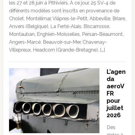
les 27 et 28 juin à Pithiviers. À ce jour, 25 SV-4 de
différents modèles sont inscrits en provenance de
Cholet, Montélimar, Viâpres-le-Petit, Abbeville, Briare,
Anvers (Belgique), La Ferté-Alais, Biscarrosse,
Montauban, Enghien-Moisselles, Persan-Beaumont,
Angers-Marcé, Beauvoir-sur-Mer, Chavenay-
Villepreux, Headcorn (Grande-Bretagne), […]
L’agen
da
aeroV
FR
pour
juillet
2026
Des