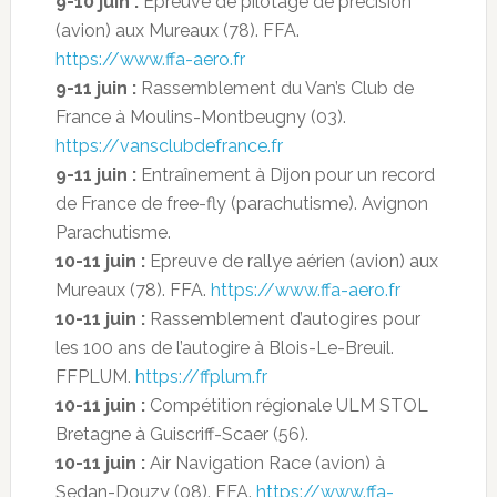
9-10 juin :
Epreuve de pilotage de précision
(avion) aux Mureaux (78). FFA.
https://www.ffa-aero.fr
9-11 juin :
Rassemblement du Van’s Club de
France à Moulins-Montbeugny (03).
https://vansclubdefrance.fr
9-11 juin :
Entraînement à Dijon pour un record
de France de free-fly (parachutisme). Avignon
Parachutisme.
10-11 juin :
Epreuve de rallye aérien (avion) aux
Mureaux (78). FFA.
https://www.ffa-aero.fr
10-11 juin :
Rassemblement d’autogires pour
les 100 ans de l’autogire à Blois-Le-Breuil.
FFPLUM.
https://ffplum.fr
10-11 juin :
Compétition régionale ULM STOL
Bretagne à Guiscriff-Scaer (56).
10-11 juin :
Air Navigation Race (avion) à
Sedan-Douzy (08). FFA.
https://www.ffa-