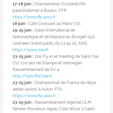
17-18 juin :
Championnat Occitanie (PA,
parachutisme) à Bouloc. FFP.
https://www.ffp.asso.fr
18 juin :
Café Croissant au Mans (72).
19-25 juin :
Salon international de
l’aéronautique et de l’espace au Bourget (93).
Journées Grand public du 23 au 25. SIAE.
https://www.siae.fr
23-25 juin :
22e Fly-in et meeting de Saint-Yan
(71). 100 ans de Stampe et Vertongen.
Rassemblement de SV-4.
http://flyin.lfbk.free.fr
23-25 juin :
Championnat de France de rallye
aérien (avion) à Autun. FFA.
https://www.ffa-aero.fr
23-25 juin :
Rassemblement régional ULM
féminin Provence-Alpes-Côte d’Azur à Saint-