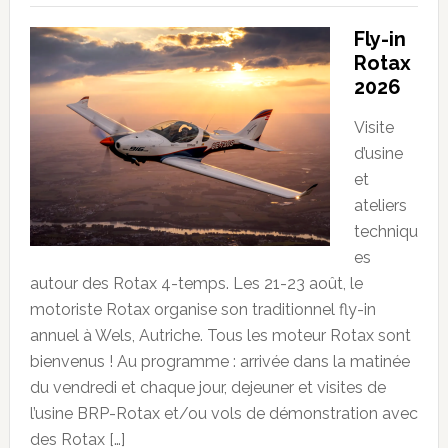
Fly-in
Rotax
2026
Visite
d’usine
et
ateliers
techniqu
es
autour des Rotax 4-temps. Les 21-23 août, le
motoriste Rotax organise son traditionnel fly-in
annuel à Wels, Autriche. Tous les moteur Rotax sont
bienvenus ! Au programme : arrivée dans la matinée
du vendredi et chaque jour, dejeuner et visites de
l’usine BRP-Rotax et/ou vols de démonstration avec
des Rotax […]