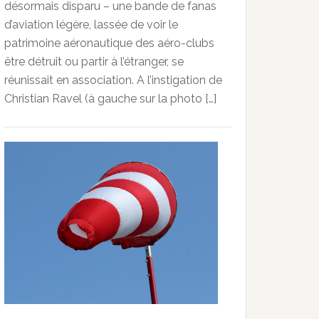
désormais disparu – une bande de fanas
d’aviation légère, lassée de voir le
patrimoine aéronautique des aéro-clubs
être détruit ou partir à l’étranger, se
réunissait en association. A l’instigation de
Christian Ravel (à gauche sur la photo […]