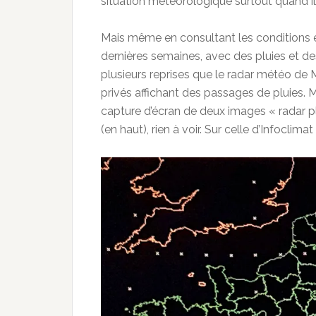
situation météorologique surtout quand il 
Mais même en consultant les conditions en 
dernières semaines, avec des pluies et des
plusieurs reprises que le radar météo de 
privés affichant des passages de pluies. M
capture d’écran de deux images « radar p
(en haut), rien à voir. Sur celle d’Infoclima