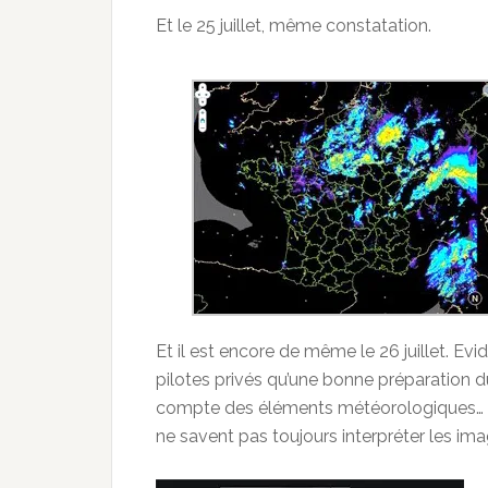
Et le 25 juillet, même constatation.
Et il est encore de même le 26 juillet. E
pilotes privés qu’une bonne préparation 
compte des éléments météorologiques… Et ic
ne savent pas toujours interpréter les im