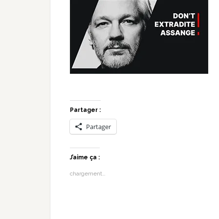
Partager :
Partager
J’aime ça :
chargement…