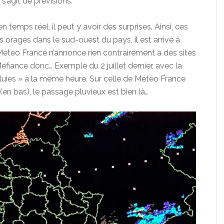
s’agit de prévisions.
temps réel, il peut y avoir des surprises. Ainsi, ces
 orages dans le sud-ouest du pays, il est arrivé à
Météo France n’annonce rien contrairement à des sites
éfiance donc… Exemple du 2 juillet dernier, avec la
luies » à la même heure. Sur celle de Météo France
t (en bas), le passage pluvieux est bien là…