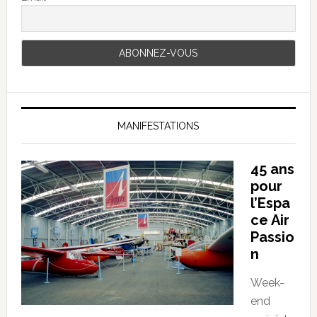
MANIFESTATIONS
45 ans
pour
l’Espa
ce Air
Passio
n
Week-
end