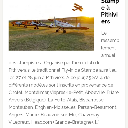
Stamp
e à
Pithivi
ers
Le
rassemb
lement
annuel
des stampistes… Organisé par l’aéro-club du
Pithiverais, le traditionnel Fly-in de Stampe aura lieu
les 27 et 28 juin à Pithiviers. À ce jour, 25 SV-4 de
différents modèles sont inscrits en provenance de
Cholet, Montélimar, Viâpres-le-Petit, Abbeville, Briare,
Anvers (Belgique), La Ferté-Alais, Biscarrosse,
Montauban, Enghien-Moisselles, Persan-Beaumont,
Angers-Marcé, Beauvoir-sur-Mer, Chavenay-
Villepreux, Headcorn (Grande-Bretagne), […]