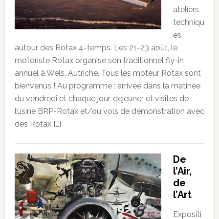
ateliers
techniqu
es
autour des Rotax 4-temps. Les 21-23 août, le
motoriste Rotax organise son traditionnel fly-in
annuel à Wels, Autriche. Tous les moteur Rotax sont
bienvenus ! Au programme : arrivée dans la matinée
du vendredi et chaque jour, dejeuner et visites de
l’usine BRP-Rotax et/ou vols de démonstration avec
des Rotax […]
De
l’Air,
de
l’Art
Expositi