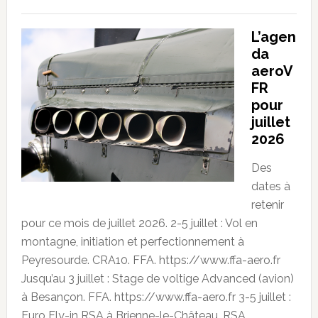
L’agen
da
aeroV
FR
pour
juillet
2026
Des
dates à
retenir
pour ce mois de juillet 2026. 2-5 juillet : Vol en
montagne, initiation et perfectionnement à
Peyresourde. CRA10. FFA. https://www.ffa-aero.fr
Jusqu’au 3 juillet : Stage de voltige Advanced (avion)
à Besançon. FFA. https://www.ffa-aero.fr 3-5 juillet :
Euro Fly-in RSA à Brienne-le-Château. RSA.