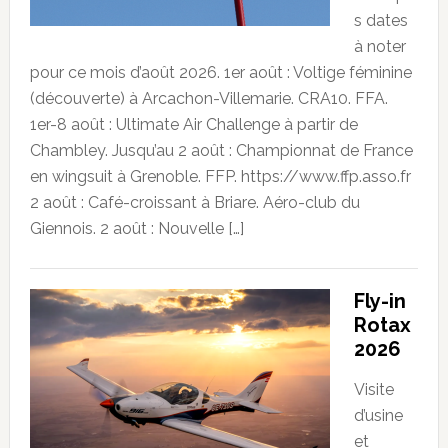
s dates
à noter
pour ce mois d’août 2026. 1er août : Voltige féminine
(découverte) à Arcachon-Villemarie. CRA10. FFA.
1er-8 août : Ultimate Air Challenge à partir de
Chambley. Jusqu’au 2 août : Championnat de France
en wingsuit à Grenoble. FFP. https://www.ffp.asso.fr
2 août : Café-croissant à Briare. Aéro-club du
Giennois. 2 août : Nouvelle […]
Fly-in
Rotax
2026
Visite
d’usine
et