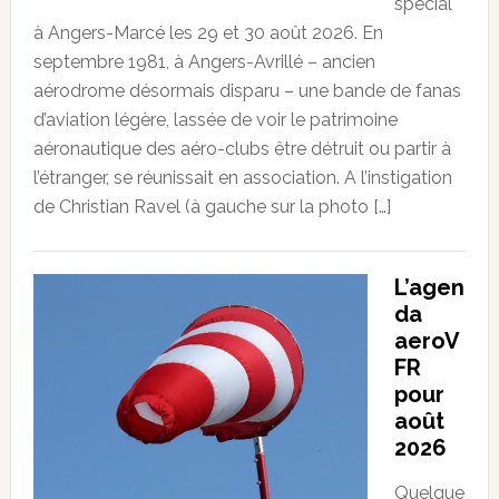
spécial
à Angers-Marcé les 29 et 30 août 2026. En
septembre 1981, à Angers-Avrillé – ancien
aérodrome désormais disparu – une bande de fanas
d’aviation légère, lassée de voir le patrimoine
aéronautique des aéro-clubs être détruit ou partir à
l’étranger, se réunissait en association. A l’instigation
de Christian Ravel (à gauche sur la photo […]
L’agen
da
aeroV
FR
pour
août
2026
Quelque