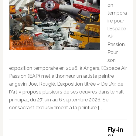
on
tempora
ire pour
l’Espace
Air
Passion.
Pour
son
exposition temporaire en 2026, à Angers, l’Espace Air
Passion (EAP) met à l’honneur un artiste peintre
angevin, Joël Rougié. L’exposition titrée « De l’Air, de
l’Art » propose plusieurs de ses oeuvres dans le hall
principal, du 27 juin au 6 septembre 2026. Se
consacrant exclusivement à la peinture […]
Fly-in