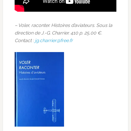
– Voler, raconter. Histoires d’aviateurs. Sous la
direction de J.-G. Charrier. 410 p. 25,00 €.
Contact :
jg.charrier@free.fr