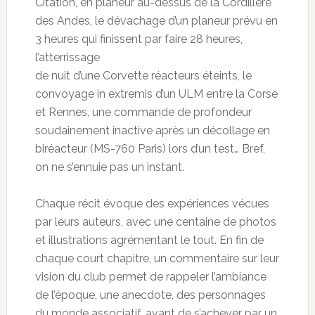
Citation, en planeur au-dessus de la Cordillère
des Andes, le dévachage d’un planeur prévu en
3 heures qui finissent par faire 28 heures,
l’atterrissage
de nuit d’une Corvette réacteurs éteints, le
convoyage in extremis d’un ULM entre la Corse
et Rennes, une commande de profondeur
soudainement inactive après un décollage en
biréacteur (MS-760 Paris) lors d’un test… Bref,
on ne s’ennuie pas un instant.
Chaque récit évoque des expériences vécues
par leurs auteurs, avec une centaine de photos
et illustrations agrémentant le tout. En fin de
chaque court chapitre, un commentaire sur leur
vision du club permet de rappeler l’ambiance
de l’époque, une anecdote, des personnages
du monde associatif, avant de s’achever par un