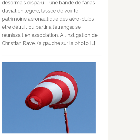
désormais disparu – une bande de fanas
d’aviation légère, lassée de voir le
patrimoine aéronautique des aéro-clubs
être détruit ou partir à l’étranger, se
réunissait en association. A l’instigation de
Christian Ravel (à gauche sur la photo […]