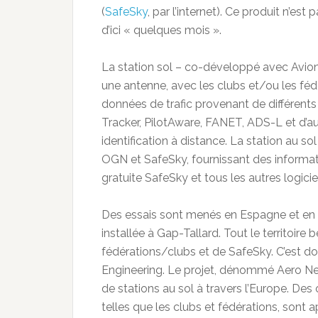
(
SafeSky
, par l’internet). Ce produit n’es
d’ici « quelques mois ».
La station sol – co-développé avec Avion
une antenne, avec les clubs et/ou les féd
données de trafic provenant de différen
Tracker, PilotAware, FANET, ADS-L et d’aut
identification à distance. La station au 
OGN et SafeSky, fournissant des informati
gratuite SafeSky et tous les autres logici
Des essais sont menés en Espagne et en 
installée à Gap-Tallard. Tout le territoire
fédérations/clubs et de SafeSky. C’est do
Engineering. Le projet, dénommé Aero Net
de stations au sol à travers l’Europe. Des
telles que les clubs et fédérations, sont