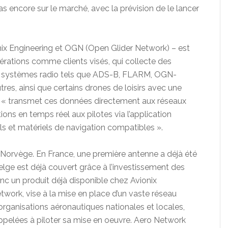
t pas encore sur le marché, avec la prévision de le lancer
ix Engineering et OGN (Open Glider Network) – est
érations comme clients visés, qui collecte des
ts systèmes radio tels que ADS-B, FLARM, OGN-
res, ainsi que certains drones de loisirs avec une
sol « transmet ces données directement aux réseaux
ons en temps réel aux pilotes via l’application
els et matériels de navigation compatibles ».
Norvège. En France, une première antenne a déjà été
 belge est déjà couvert grâce à l’investissement des
nc un produit déjà disponible chez Avionix
work, vise à la mise en place d’un vaste réseau
 organisations aéronautiques nationales et locales,
 appelées à piloter sa mise en oeuvre. Aero Network