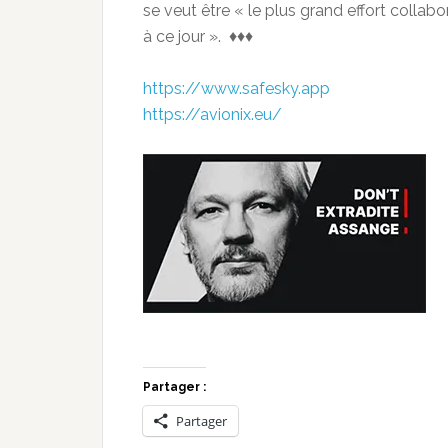
se veut être « le plus grand effort collabo
à ce jour ». ♦♦♦
https://www.safesky.app
https://avionix.eu/
Partager :
Partager