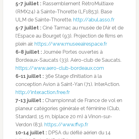
5-7 juillet :
Rassemblement RétroMultiaxe
(RMX24) à Sainte-Thorette (LF1853). Base
ULM de Sainte-Thorette.
http://abul.asso.fr
5-7 juillet :
Ciné Tarmac au musée de l’Air et de
l’Espace au Bourget (93). Projection de films en
plein air.
https://www.museeairespace.fr
6-8 juillet :
Journée Portes ouvertes à
Bordeaux-Saucats (33). Aéro-club de Saucats.
https://www.aero-club-bordeaux.com
6-11 juillet :
36e Stage d’initiation à la
conception Avion à Saint-Yan (71). InterAction.
http://inter.action.free.fr
7-13 juillet :
Championnat de France de vol en
planeur catégories générale et féminine (Club,
Standard, 15 m, biplace 20 m) à Vinon-sur-
Verdon (83).
https://www.ffvp.fr
10-14 juillet :
DPSA du défilé aérien du 14