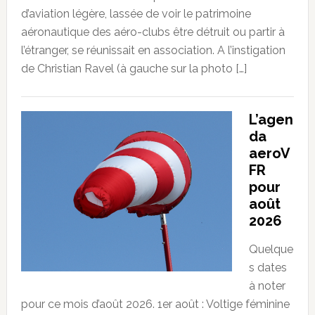
d’aviation légère, lassée de voir le patrimoine
aéronautique des aéro-clubs être détruit ou partir à
l’étranger, se réunissait en association. A l’instigation
de Christian Ravel (à gauche sur la photo […]
L’agen
da
aeroV
FR
pour
août
2026
Quelque
s dates
à noter
pour ce mois d’août 2026. 1er août : Voltige féminine