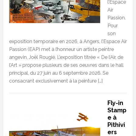
l’Espace
Air
Passion.
Pour
son
exposition temporaire en 2026, à Angers, l’Espace Air
Passion (EAP) met à l’honneur un artiste peintre
angevin, Joël Rougié. L’exposition titrée « De l’Air, de
l’Art » propose plusieurs de ses oeuvres dans le hall
principal, du 27 juin au 6 septembre 2026. Se
consacrant exclusivement à la peinture […]
Fly-in
Stamp
e à
Pithivi
ers