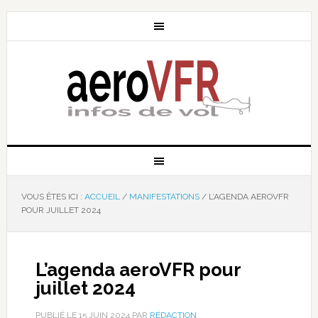
VOUS ÊTES ICI :
ACCUEIL
/
MANIFESTATIONS
/
L’AGENDA AEROVFR
POUR JUILLET 2024
L’agenda aeroVFR pour
juillet 2024
PUBLIÉ LE
15 JUIN 2024
PAR
RÉDACTION