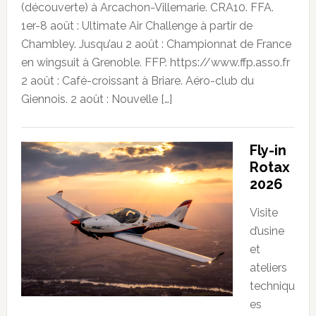
(découverte) à Arcachon-Villemarie. CRA10. FFA.
1er-8 août : Ultimate Air Challenge à partir de
Chambley. Jusqu’au 2 août : Championnat de France
en wingsuit à Grenoble. FFP. https://www.ffp.asso.fr
2 août : Café-croissant à Briare. Aéro-club du
Giennois. 2 août : Nouvelle […]
Fly-in
Rotax
2026
Visite
d’usine
et
ateliers
techniqu
es