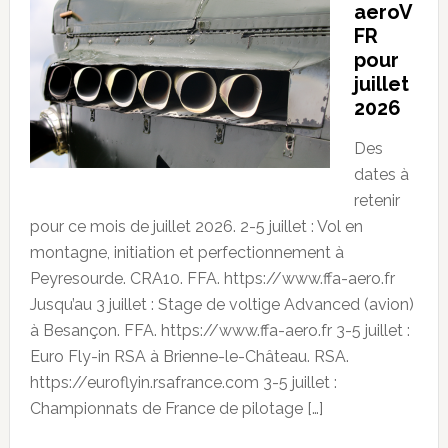
aeroV
FR
pour
juillet
2026
Des
dates à
retenir
pour ce mois de juillet 2026. 2-5 juillet : Vol en
montagne, initiation et perfectionnement à
Peyresourde. CRA10. FFA. https://www.ffa-aero.fr
Jusqu’au 3 juillet : Stage de voltige Advanced (avion)
à Besançon. FFA. https://www.ffa-aero.fr 3-5 juillet :
Euro Fly-in RSA à Brienne-le-Château. RSA.
https://euroflyin.rsafrance.com 3-5 juillet :
Championnats de France de pilotage […]