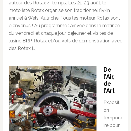
autour des Rotax 4-temps. Les 21-23 août, le
motoriste Rotax organise son traditionnel fly-in
annuel à Wels, Autriche. Tous les moteur Rotax sont
bienvenus ! Au programme : arrivée dans la matinée
du vendredi et chaque jour, dejeuner et visites de
l’usine BRP-Rotax et/ou vols de démonstration avec
des Rotax […]
De
l’Air,
de
l’Art
Expositi
on
tempora
ire pour