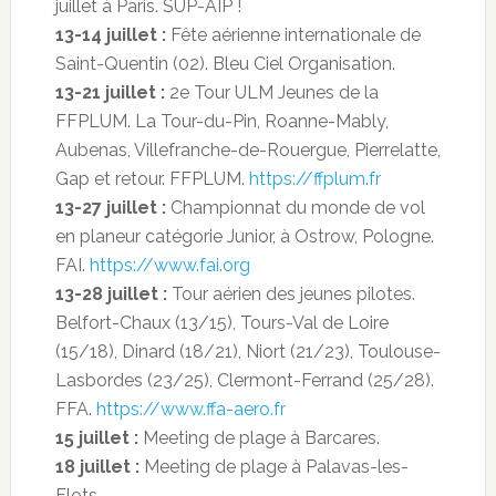
juillet à Paris. SUP-AIP !
13-14 juillet :
Fête aérienne internationale de
Saint-Quentin (02). Bleu Ciel Organisation.
13-21 juillet :
2e Tour ULM Jeunes de la
FFPLUM. La Tour-du-Pin, Roanne-Mably,
Aubenas, Villefranche-de-Rouergue, Pierrelatte,
Gap et retour. FFPLUM.
https://ffplum.fr
13-27 juillet :
Championnat du monde de vol
en planeur catégorie Junior, à Ostrow, Pologne.
FAI.
https://www.fai.org
13-28 juillet :
Tour aérien des jeunes pilotes.
Belfort-Chaux (13/15), Tours-Val de Loire
(15/18), Dinard (18/21), Niort (21/23), Toulouse-
Lasbordes (23/25), Clermont-Ferrand (25/28).
FFA.
https://www.ffa-aero.fr
15 juillet :
Meeting de plage à Barcares.
18 juillet :
Meeting de plage à Palavas-les-
Flots.