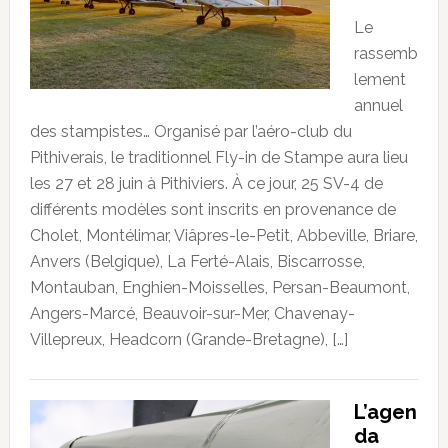
Le
rassemb
lement
annuel
des stampistes… Organisé par l’aéro-club du
Pithiverais, le traditionnel Fly-in de Stampe aura lieu
les 27 et 28 juin à Pithiviers. À ce jour, 25 SV-4 de
différents modèles sont inscrits en provenance de
Cholet, Montélimar, Viâpres-le-Petit, Abbeville, Briare,
Anvers (Belgique), La Ferté-Alais, Biscarrosse,
Montauban, Enghien-Moisselles, Persan-Beaumont,
Angers-Marcé, Beauvoir-sur-Mer, Chavenay-
Villepreux, Headcorn (Grande-Bretagne), […]
L’agen
da