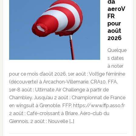
da
aeroV
FR
pour
août
2026
Quelque
s dates
à noter
pour ce mois d’août 2026. 1er août : Voltige féminine
(découverte) à Arcachon-Villemarie. CRA10. FFA.
1er-8 août : Ultimate Air Challenge à partir de
Chambley. Jusqu’au 2 août : Championnat de France
en wingsuit à Grenoble. FFP. https://www.ffp.asso.fr
2 août : Café-croissant à Briare. Aéro-club du
Giennois. 2 août : Nouvelle […]