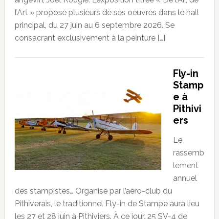
l’Art » propose plusieurs de ses oeuvres dans le hall
principal, du 27 juin au 6 septembre 2026. Se
consacrant exclusivement à la peinture […]
Fly-in
Stamp
e à
Pithivi
ers
Le
rassemb
lement
annuel
des stampistes… Organisé par l’aéro-club du
Pithiverais, le traditionnel Fly-in de Stampe aura lieu
les 27 et 28 juin à Pithiviers. À ce jour, 25 SV-4 de