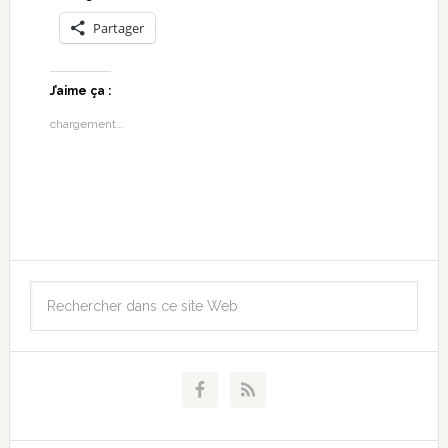
Partager
J’aime ça :
chargement…