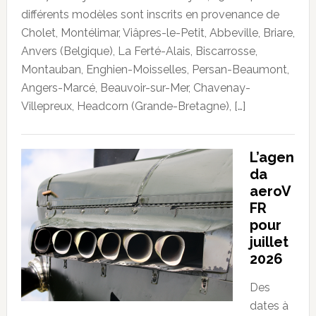
différents modèles sont inscrits en provenance de
Cholet, Montélimar, Viâpres-le-Petit, Abbeville, Briare,
Anvers (Belgique), La Ferté-Alais, Biscarrosse,
Montauban, Enghien-Moisselles, Persan-Beaumont,
Angers-Marcé, Beauvoir-sur-Mer, Chavenay-
Villepreux, Headcorn (Grande-Bretagne), […]
L’agen
da
aeroV
FR
pour
juillet
2026
Des
dates à