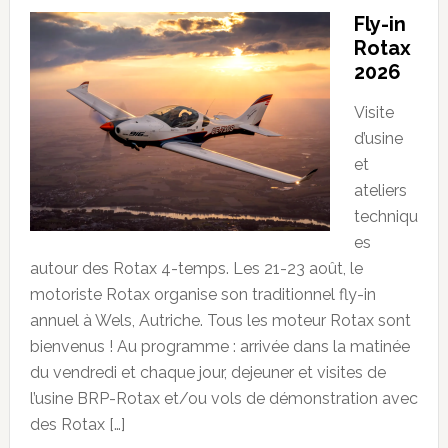
Fly-in
Rotax
2026
Visite
d’usine
et
ateliers
techniqu
es
autour des Rotax 4-temps. Les 21-23 août, le
motoriste Rotax organise son traditionnel fly-in
annuel à Wels, Autriche. Tous les moteur Rotax sont
bienvenus ! Au programme : arrivée dans la matinée
du vendredi et chaque jour, dejeuner et visites de
l’usine BRP-Rotax et/ou vols de démonstration avec
des Rotax […]