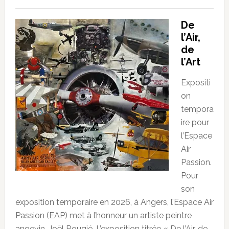
De
l’Air,
de
l’Art
Expositi
on
tempora
ire pour
l’Espace
Air
Passion.
Pour
son
exposition temporaire en 2026, à Angers, l’Espace Air
Passion (EAP) met à l’honneur un artiste peintre
angevin, Joël Rougié. L’exposition titrée « De l’Air, de