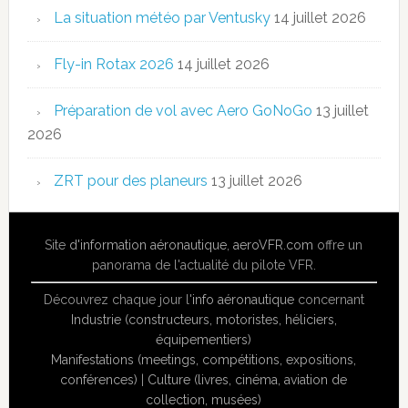
La situation météo par Ventusky
14 juillet 2026
Fly-in Rotax 2026
14 juillet 2026
Préparation de vol avec Aero GoNoGo
13 juillet
2026
ZRT pour des planeurs
13 juillet 2026
Site
d'information aéronautique
,
aeroVFR.com
offre un
panorama de l'actualité du pilote VFR.
Découvrez chaque jour l'
info aéronautique
concernant
Industrie (constructeurs, motoristes, héliciers,
équipementiers)
Manifestations (meetings, compétitions, expositions,
conférences)
|
Culture (livres, cinéma, aviation de
collection, musées)