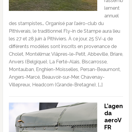
rassemb
lement
annuel
des stampistes… Organisé par l’aéro-club du
Pithiverais, le traditionnel Fly-in de Stampe aura lieu
les 27 et 28 juin à Pithiviers. À ce jour, 25 SV-4 de
différents modèles sont inscrits en provenance de
Cholet, Montélimar, Viâpres-le-Petit, Abbeville, Briare,
Anvers (Belgique), La Ferté-Alais, Biscarrosse,
Montauban, Enghien-Moisselles, Persan-Beaumont,
Angers-Marcé, Beauvoir-sur-Mer, Chavenay-
Villepreux, Headcorn (Grande-Bretagne), […]
L’agen
da
aeroV
FR