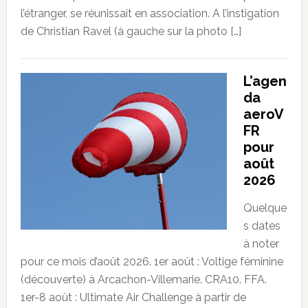
l’étranger, se réunissait en association. A l’instigation
de Christian Ravel (à gauche sur la photo […]
L’agen
da
aeroV
FR
pour
août
2026
Quelque
s dates
à noter
pour ce mois d’août 2026. 1er août : Voltige féminine
(découverte) à Arcachon-Villemarie. CRA10. FFA.
1er-8 août : Ultimate Air Challenge à partir de