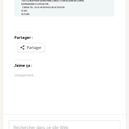
Partager :
Partager
J’aime ça :
chargement…