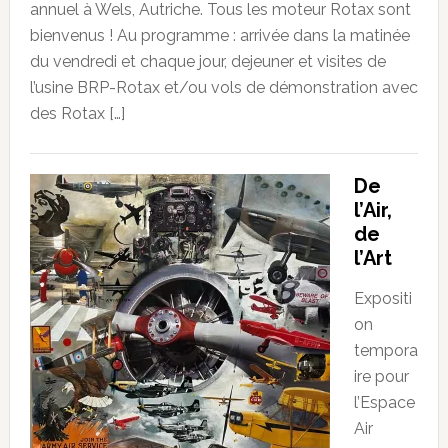
annuel à Wels, Autriche. Tous les moteur Rotax sont
bienvenus ! Au programme : arrivée dans la matinée
du vendredi et chaque jour, dejeuner et visites de
l’usine BRP-Rotax et/ou vols de démonstration avec
des Rotax […]
De
l’Air,
de
l’Art
Expositi
on
tempora
ire pour
l’Espace
Air