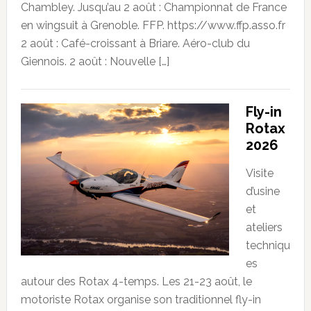
Chambley. Jusqu’au 2 août : Championnat de France
en wingsuit à Grenoble. FFP. https://www.ffp.asso.fr
2 août : Café-croissant à Briare. Aéro-club du
Giennois. 2 août : Nouvelle […]
Fly-in
Rotax
2026
Visite
d’usine
et
ateliers
techniqu
es
autour des Rotax 4-temps. Les 21-23 août, le
motoriste Rotax organise son traditionnel fly-in