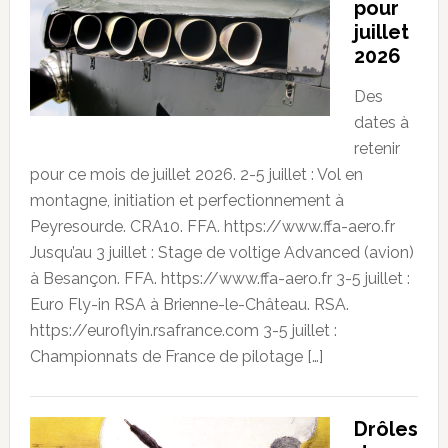
pour
juillet
2026
Des
dates à
retenir
pour ce mois de juillet 2026. 2-5 juillet : Vol en
montagne, initiation et perfectionnement à
Peyresourde. CRA10. FFA. https://www.ffa-aero.fr
Jusqu’au 3 juillet : Stage de voltige Advanced (avion)
à Besançon. FFA. https://www.ffa-aero.fr 3-5 juillet :
Euro Fly-in RSA à Brienne-le-Château. RSA.
https://euroflyin.rsafrance.com 3-5 juillet :
Championnats de France de pilotage […]
Drôles