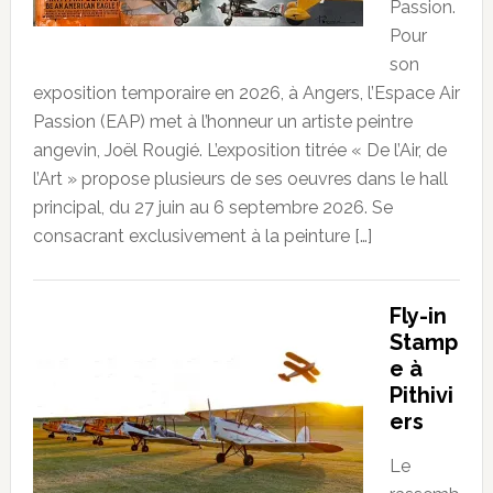
Passion.
Pour
son
exposition temporaire en 2026, à Angers, l’Espace Air
Passion (EAP) met à l’honneur un artiste peintre
angevin, Joël Rougié. L’exposition titrée « De l’Air, de
l’Art » propose plusieurs de ses oeuvres dans le hall
principal, du 27 juin au 6 septembre 2026. Se
consacrant exclusivement à la peinture […]
Fly-in
Stamp
e à
Pithivi
ers
Le