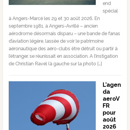
end
spécial
à Angers-Marcé les 29 et 30 août 2026. En
septembre 1981, à Angers-Avrillé – ancien
aérodrome désormais disparu – une bande de fanas
d’aviation légère, lassée de voir le patrimoine
aéronautique des aéro-clubs être détruit ou partir à
l’étranger, se réunissait en association. A l’instigation
de Christian Ravel (à gauche sur la photo […]
L’agen
da
aeroV
FR
pour
août
2026