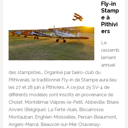
Fly-in
Stamp
e à
Pithivi
ers
Le
rassemb
lement
annuel
des stampistes… Organisé par l’aéro-club du
Pithiverais, le traditionnel Fly-in de Stampe aura lieu
les 27 et 28 juin à Pithiviers. À ce jour, 25 SV-4 de
différents modèles sont inscrits en provenance de
Cholet, Montélimar, Viâpres-le-Petit, Abbeville, Briare,
Anvers (Belgique), La Ferté-Alais, Biscarrosse,
Montauban, Enghien-Moisselles, Persan-Beaumont,
Angers-Marcé, Beauvoir-sur-Mer, Chavenay-