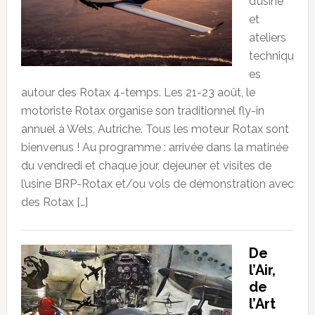
d’usine
et
ateliers
techniqu
es
autour des Rotax 4-temps. Les 21-23 août, le
motoriste Rotax organise son traditionnel fly-in
annuel à Wels, Autriche. Tous les moteur Rotax sont
bienvenus ! Au programme : arrivée dans la matinée
du vendredi et chaque jour, dejeuner et visites de
l’usine BRP-Rotax et/ou vols de démonstration avec
des Rotax […]
De
l’Air,
de
l’Art