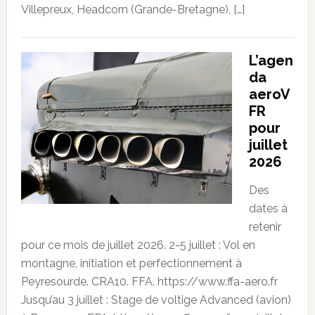
Villepreux, Headcorn (Grande-Bretagne), […]
L’agen
da
aeroV
FR
pour
juillet
2026
Des
dates à
retenir
pour ce mois de juillet 2026. 2-5 juillet : Vol en
montagne, initiation et perfectionnement à
Peyresourde. CRA10. FFA. https://www.ffa-aero.fr
Jusqu’au 3 juillet : Stage de voltige Advanced (avion)