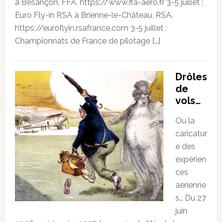
à Besançon. FFA. https://www.ffa-aero.fr 3-5 juillet :
Euro Fly-in RSA à Brienne-le-Château. RSA.
https://euroflyin.rsafrance.com 3-5 juillet :
Championnats de France de pilotage […]
Drôles
de
vols…
Ou la
caricatur
e des
expérien
ces
aérienne
s… Du 27
juin