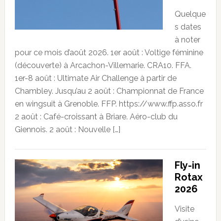
Quelque
s dates
à noter
pour ce mois d’août 2026. 1er août : Voltige féminine
(découverte) à Arcachon-Villemarie. CRA10. FFA.
1er-8 août : Ultimate Air Challenge à partir de
Chambley. Jusqu’au 2 août : Championnat de France
en wingsuit à Grenoble. FFP. https://www.ffp.asso.fr
2 août : Café-croissant à Briare. Aéro-club du
Giennois. 2 août : Nouvelle […]
Fly-in
Rotax
2026
Visite