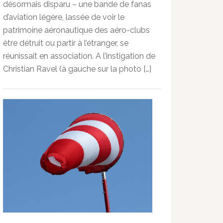
désormais disparu – une bande de fanas
d’aviation légère, lassée de voir le
patrimoine aéronautique des aéro-clubs
être détruit ou partir à l’étranger, se
réunissait en association. A l’instigation de
Christian Ravel (à gauche sur la photo […]