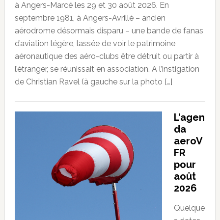
à Angers-Marcé les 29 et 30 août 2026. En
septembre 1981, à Angers-Avrillé – ancien
aérodrome désormais disparu – une bande de fanas
d’aviation légère, lassée de voir le patrimoine
aéronautique des aéro-clubs être détruit ou partir à
l’étranger, se réunissait en association. A l’instigation
de Christian Ravel (à gauche sur la photo […]
L’agen
da
aeroV
FR
pour
août
2026
Quelque