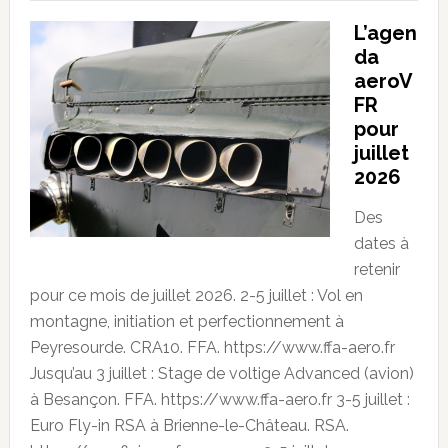
L’agen
da
aeroV
FR
pour
juillet
2026
Des
dates à
retenir
pour ce mois de juillet 2026. 2-5 juillet : Vol en
montagne, initiation et perfectionnement à
Peyresourde. CRA10. FFA. https://www.ffa-aero.fr
Jusqu’au 3 juillet : Stage de voltige Advanced (avion)
à Besançon. FFA. https://www.ffa-aero.fr 3-5 juillet :
Euro Fly-in RSA à Brienne-le-Château. RSA.