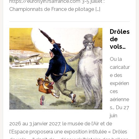
https://euroflyin.rsafrance.com 3-5 juillet :
Championnats de France de pilotage […]
Drôles
de
vols…
Ou la
caricatur
e des
expérien
ces
aérienne
s… Du 27
juin
2026 au 3 janvier 2027, le musée de l’Air et de
l’Espace proposera une exposition intitulée « Drôles