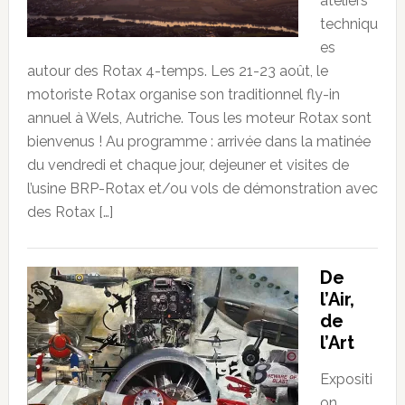
ateliers
techniqu
es
autour des Rotax 4-temps. Les 21-23 août, le
motoriste Rotax organise son traditionnel fly-in
annuel à Wels, Autriche. Tous les moteur Rotax sont
bienvenus ! Au programme : arrivée dans la matinée
du vendredi et chaque jour, dejeuner et visites de
l’usine BRP-Rotax et/ou vols de démonstration avec
des Rotax […]
De
l’Air,
de
l’Art
Expositi
on