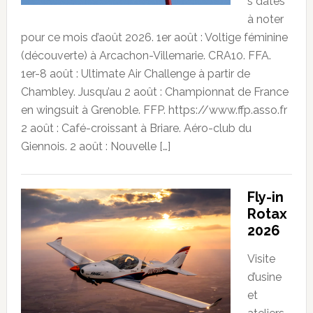
s dates
à noter
pour ce mois d’août 2026. 1er août : Voltige féminine
(découverte) à Arcachon-Villemarie. CRA10. FFA.
1er-8 août : Ultimate Air Challenge à partir de
Chambley. Jusqu’au 2 août : Championnat de France
en wingsuit à Grenoble. FFP. https://www.ffp.asso.fr
2 août : Café-croissant à Briare. Aéro-club du
Giennois. 2 août : Nouvelle […]
Fly-in
Rotax
2026
Visite
d’usine
et