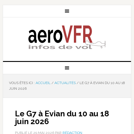
VOUS ÊTES ICI :
ACCUEIL
/
ACTUALITÉS
/
LE G7 À EVIAN DU 10 AU 18
JUIN 2026
Le G7 à Evian du 10 au 18
juin 2026
PUBLIÉ LE
29 MAI 2026
PAR
RÉDACTION