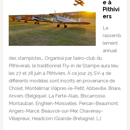
e à
Pithivi
ers
Le
rassemb
lement
annuel
des stampistes… Organisé par l’aéro-club du
Pithiverais, le traditionnel Fly-in de Stampe aura lieu
les 27 et 28 juin à Pithiviers. À ce jour, 25 SV-4 de
différents modèles sont inscrits en provenance de
Cholet, Montélimar, Viâpres-le-Petit, Abbeville, Briare,
Anvers (Belgique), La Ferté-Alais, Biscarrosse,
Montauban, Enghien-Moisselles, Persan-Beaumont,
Angers-Marcé, Beauvoir-sur-Mer, Chavenay-
Villepreux, Headcorn (Grande-Bretagne), […]