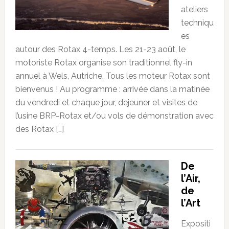
ateliers
techniqu
es
autour des Rotax 4-temps. Les 21-23 août, le
motoriste Rotax organise son traditionnel fly-in
annuel à Wels, Autriche. Tous les moteur Rotax sont
bienvenus ! Au programme : arrivée dans la matinée
du vendredi et chaque jour, dejeuner et visites de
l’usine BRP-Rotax et/ou vols de démonstration avec
des Rotax […]
De
l’Air,
de
l’Art
Expositi