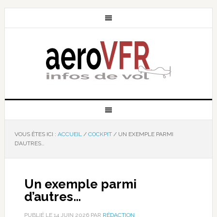
VOUS ÊTES ICI :
ACCUEIL
/
COCKPIT
/
UN EXEMPLE PARMI
D’AUTRES…
Un exemple parmi
d’autres…
PUBLIÉ LE
14 JUIN 2026
PAR
RÉDACTION