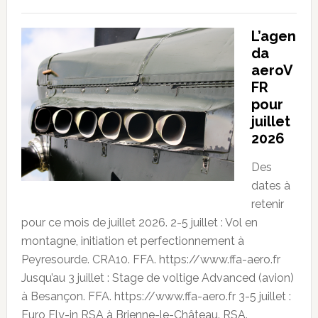
L’agen
da
aeroV
FR
pour
juillet
2026
Des
dates à
retenir
pour ce mois de juillet 2026. 2-5 juillet : Vol en
montagne, initiation et perfectionnement à
Peyresourde. CRA10. FFA. https://www.ffa-aero.fr
Jusqu’au 3 juillet : Stage de voltige Advanced (avion)
à Besançon. FFA. https://www.ffa-aero.fr 3-5 juillet :
Euro Fly-in RSA à Brienne-le-Château. RSA.