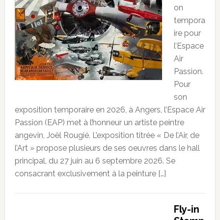
on
tempora
ire pour
l’Espace
Air
Passion.
Pour
son
exposition temporaire en 2026, à Angers, l’Espace Air
Passion (EAP) met à l’honneur un artiste peintre
angevin, Joël Rougié. L’exposition titrée « De l’Air, de
l’Art » propose plusieurs de ses oeuvres dans le hall
principal, du 27 juin au 6 septembre 2026. Se
consacrant exclusivement à la peinture […]
Fly-in