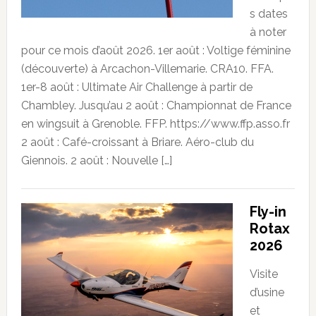
s dates
à noter
pour ce mois d’août 2026. 1er août : Voltige féminine
(découverte) à Arcachon-Villemarie. CRA10. FFA.
1er-8 août : Ultimate Air Challenge à partir de
Chambley. Jusqu’au 2 août : Championnat de France
en wingsuit à Grenoble. FFP. https://www.ffp.asso.fr
2 août : Café-croissant à Briare. Aéro-club du
Giennois. 2 août : Nouvelle […]
Fly-in
Rotax
2026
Visite
d’usine
et