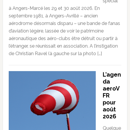
spécial
à Angers-Marcé les 29 et 30 août 2026. En
septembre 1981, à Angers-Avrillé – ancien
aérodrome désormais disparu – une bande de fanas
d’aviation légère, lassée de voir le patrimoine
aéronautique des aéro-clubs être détruit ou partir à
l’étranger, se réunissait en association. A l’instigation
de Christian Ravel (à gauche sur la photo […]
L’agen
da
aeroV
FR
pour
août
2026
Quelque