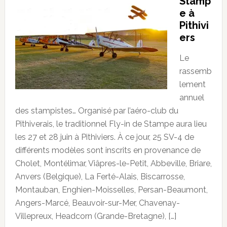
Stamp
e à
Pithivi
ers
Le
rassemb
lement
annuel
des stampistes… Organisé par l’aéro-club du
Pithiverais, le traditionnel Fly-in de Stampe aura lieu
les 27 et 28 juin à Pithiviers. À ce jour, 25 SV-4 de
différents modèles sont inscrits en provenance de
Cholet, Montélimar, Viâpres-le-Petit, Abbeville, Briare,
Anvers (Belgique), La Ferté-Alais, Biscarrosse,
Montauban, Enghien-Moisselles, Persan-Beaumont,
Angers-Marcé, Beauvoir-sur-Mer, Chavenay-
Villepreux, Headcorn (Grande-Bretagne), […]