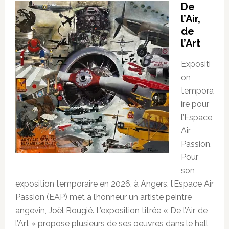
De
l’Air,
de
l’Art
Expositi
on
tempora
ire pour
l’Espace
Air
Passion.
Pour
son
exposition temporaire en 2026, à Angers, l’Espace Air
Passion (EAP) met à l’honneur un artiste peintre
angevin, Joël Rougié. L’exposition titrée « De l’Air, de
l’Art » propose plusieurs de ses oeuvres dans le hall