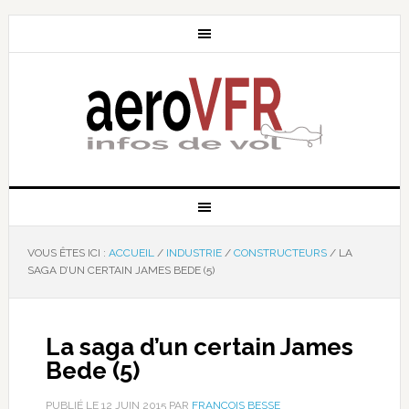
VOUS ÊTES ICI :
ACCUEIL
/
INDUSTRIE
/
CONSTRUCTEURS
/
LA
SAGA D’UN CERTAIN JAMES BEDE (5)
La saga d’un certain James
Bede (5)
PUBLIÉ LE
12 JUIN 2015
PAR
FRANÇOIS BESSE