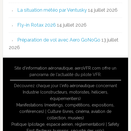
La situation météo par Ventusky
14 juillet 2026
Fly-in Rotax 2026
14 juillet 2026
Préparation de vol avec Aero GoNoGo
13 juillet
2026
Site
d'information aéronautique
,
aeroVFR.com
offre un
panorama de l'actualité du pilote VFR.
Découvrez chaque jour l'
info aéronautique
concernant
Industrie (constructeurs, motoristes, héliciers,
équipementiers)
Manifestations (meetings, compétitions, expositions,
conférences)
|
Culture (livres, cinéma, aviation de
collection, musées)
Pratique (pilotage, espace aérien, réglementation)
|
Safety
First (facteurs humains, sécurité des vols)