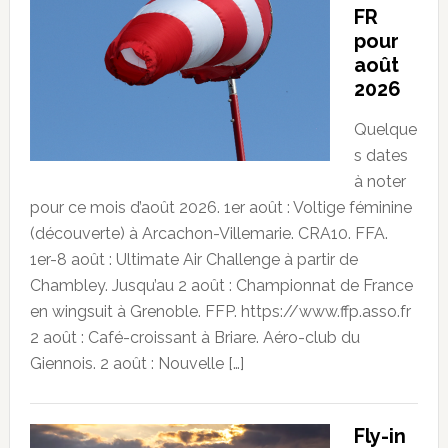
FR
pour
août
2026
Quelque
s dates
à noter
pour ce mois d’août 2026. 1er août : Voltige féminine
(découverte) à Arcachon-Villemarie. CRA10. FFA.
1er-8 août : Ultimate Air Challenge à partir de
Chambley. Jusqu’au 2 août : Championnat de France
en wingsuit à Grenoble. FFP. https://www.ffp.asso.fr
2 août : Café-croissant à Briare. Aéro-club du
Giennois. 2 août : Nouvelle […]
Fly-in