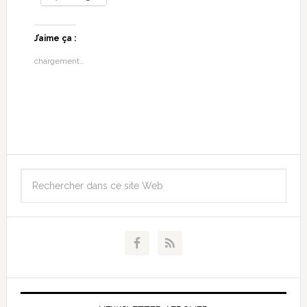
J’aime ça :
chargement…