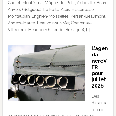
Cholet, Montélimar, Viâpres-le-Petit, Abbeville, Briare,
Anvers (Belgique), La Ferté-Alais, Biscarrosse,
Montauban, Enghien-Moisselles, Persan-Beaumont,
Angers-Marcé, Beauvoir-sur-Mer, Chavenay-
Villepreux, Headcorn (Grande-Bretagne), […]
L’agen
da
aeroV
FR
pour
juillet
2026
Des
dates à
retenir