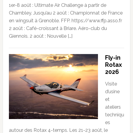
1er-8 août : Ultimate Air Challenge à partir de
Chambley. Jusqu’au 2 août : Championnat de France
en wingsuit à Grenoble. FFP. https://www.ffp.asso.fr
2 août : Café-croissant à Briare. Aéro-club du
Giennois. 2 août : Nouvelle […]
Fly-in
Rotax
2026
Visite
d’usine
et
ateliers
techniqu
es
autour des Rotax 4-temps. Les 21-23 août, le