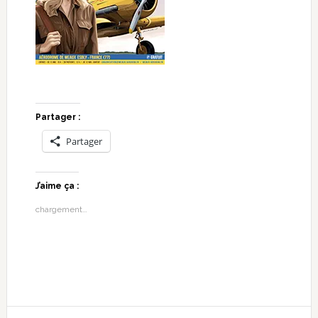
Partager :
Partager
J’aime ça :
chargement…