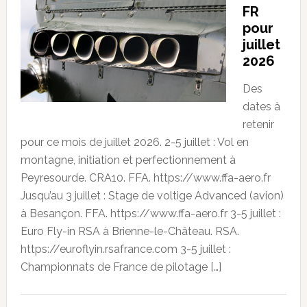
FR
pour
juillet
2026
Des
dates à
retenir
pour ce mois de juillet 2026. 2-5 juillet : Vol en
montagne, initiation et perfectionnement à
Peyresourde. CRA10. FFA. https://www.ffa-aero.fr
Jusqu’au 3 juillet : Stage de voltige Advanced (avion)
à Besançon. FFA. https://www.ffa-aero.fr 3-5 juillet :
Euro Fly-in RSA à Brienne-le-Château. RSA.
https://euroflyin.rsafrance.com 3-5 juillet :
Championnats de France de pilotage […]