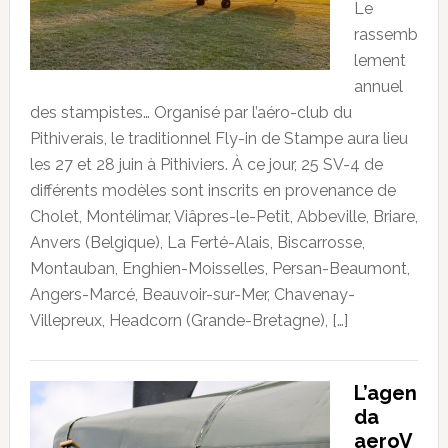
Le
rassemb
lement
annuel
des stampistes… Organisé par l’aéro-club du
Pithiverais, le traditionnel Fly-in de Stampe aura lieu
les 27 et 28 juin à Pithiviers. À ce jour, 25 SV-4 de
différents modèles sont inscrits en provenance de
Cholet, Montélimar, Viâpres-le-Petit, Abbeville, Briare,
Anvers (Belgique), La Ferté-Alais, Biscarrosse,
Montauban, Enghien-Moisselles, Persan-Beaumont,
Angers-Marcé, Beauvoir-sur-Mer, Chavenay-
Villepreux, Headcorn (Grande-Bretagne), […]
L’agen
da
aeroV