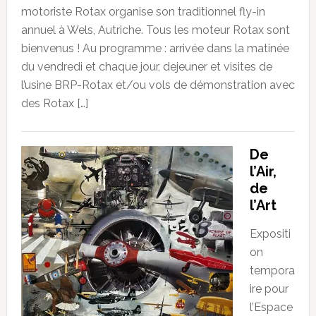
motoriste Rotax organise son traditionnel fly-in
annuel à Wels, Autriche. Tous les moteur Rotax sont
bienvenus ! Au programme : arrivée dans la matinée
du vendredi et chaque jour, dejeuner et visites de
l’usine BRP-Rotax et/ou vols de démonstration avec
des Rotax […]
De
l’Air,
de
l’Art
Expositi
on
tempora
ire pour
l’Espace