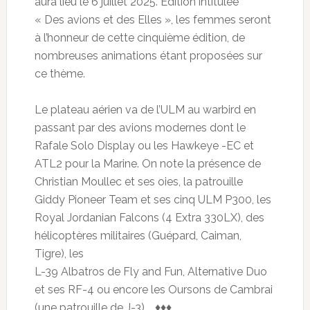
aura lieu le 6 juillet 2025. Édition intitulée
« Des avions et des Elles », les femmes seront
à l’honneur de cette cinquième édition, de
nombreuses animations étant proposées sur
ce thème.
Le plateau aérien va de l’ULM au warbird en
passant par des avions modernes dont le
Rafale Solo Display ou les Hawkeye -EC et
ATL2 pour la Marine. On note la présence de
Christian Moullec et ses oies, la patrouille
Giddy Pioneer Team et ses cinq ULM P300, les
Royal Jordanian Falcons (4 Extra 330LX), des
hélicoptères militaires (Guépard, Caiman,
Tigre), les
L-39 Albatros de Fly and Fun, Alternative Duo
et ses RF-4 ou encore les Oursons de Cambrai
(une patrouille de J-3). ♦♦♦