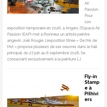
Air
Passion.
Pour
son
exposition temporaire en 2026, à Angers, l’Espace Air
Passion (EAP) met à l’honneur un artiste peintre
angevin, Joël Rougié. L’exposition titrée « De l’Air, de
l’Art » propose plusieurs de ses oeuvres dans le hall
principal, du 27 juin au 6 septembre 2026. Se
consacrant exclusivement à la peinture […]
Fly-in
Stamp
e à
Pithivi
ers