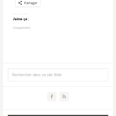
Partager
J’aime ça :
chargement…