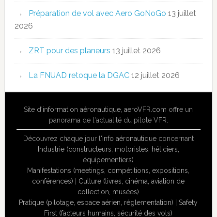
Préparation de vol avec Aero GoNoGo
13 juillet
2026
ZRT pour des planeurs
13 juillet 2026
La FNUAD retoque la DGAC
12 juillet 2026
Site
d'information aéronautique
,
aeroVFR.com
offre un
panorama de l'actualité du pilote VFR.
Découvrez chaque jour l'
info aéronautique
concernant
Industrie (constructeurs, motoristes, héliciers,
équipementiers)
Manifestations (meetings, compétitions, expositions,
conférences)
|
Culture (livres, cinéma, aviation de
collection, musées)
Pratique (pilotage, espace aérien, réglementation)
|
Safety
First (facteurs humains, sécurité des vols)