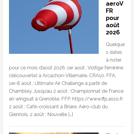
aeroV
FR
pour
août
2026
Quelque
s dates
à noter
pour ce mois d’août 2026. 1er août : Voltige féminine
(découverte) à Arcachon-Villemarie. CRA10. FFA.
1er-8 août : Ultimate Air Challenge à partir de
Chambley. Jusqu’au 2 août : Championnat de France
en wingsuit à Grenoble. FFP. https://www.ffp.asso.fr
2 août : Café-croissant à Briare. Aéro-club du
Giennois. 2 août : Nouvelle […]