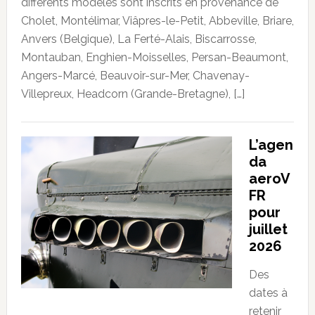
différents modèles sont inscrits en provenance de
Cholet, Montélimar, Viâpres-le-Petit, Abbeville, Briare,
Anvers (Belgique), La Ferté-Alais, Biscarrosse,
Montauban, Enghien-Moisselles, Persan-Beaumont,
Angers-Marcé, Beauvoir-sur-Mer, Chavenay-
Villepreux, Headcorn (Grande-Bretagne), […]
L’agen
da
aeroV
FR
pour
juillet
2026
Des
dates à
retenir