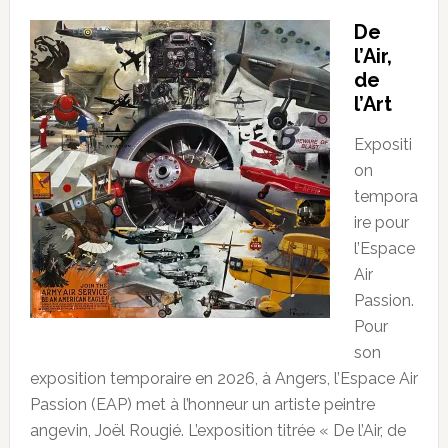
De
l’Air,
de
l’Art
Expositi
on
tempora
ire pour
l’Espace
Air
Passion.
Pour
son
exposition temporaire en 2026, à Angers, l’Espace Air
Passion (EAP) met à l’honneur un artiste peintre
angevin, Joël Rougié. L’exposition titrée « De l’Air, de