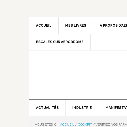
ACCUEIL
MES LIVRES
A PROPOS D’A
ESCALES SUR AERODROME
ACTUALITÉS
INDUSTRIE
MANIFESTA
VOUS ÊTES ICI :
ACCUEIL
/
COCKPIT
/
VÉRIFIEZ VOS PAR