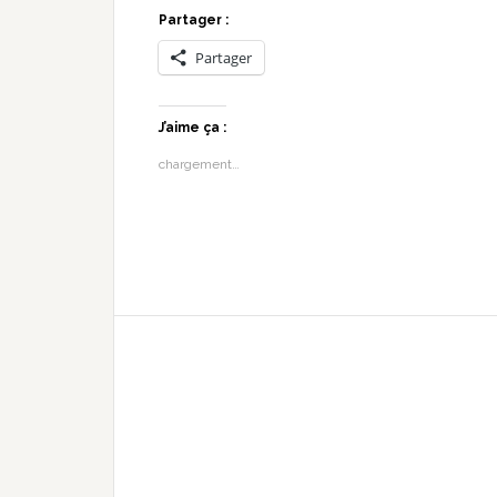
Partager :
Partager
J’aime ça :
chargement…