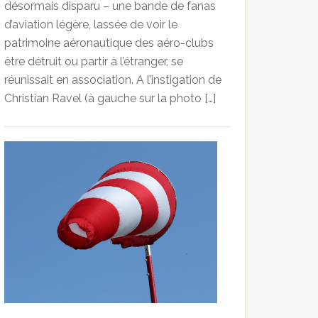
désormais disparu – une bande de fanas
d’aviation légère, lassée de voir le
patrimoine aéronautique des aéro-clubs
être détruit ou partir à l’étranger, se
réunissait en association. A l’instigation de
Christian Ravel (à gauche sur la photo […]