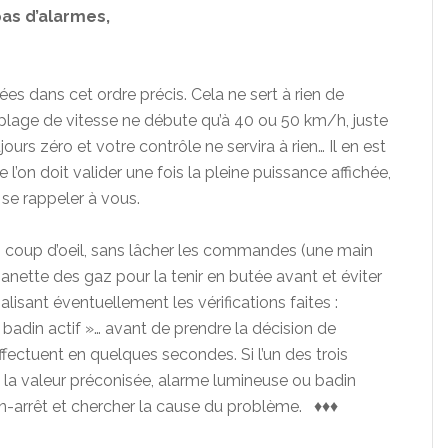
as d’alarmes,
ées dans cet ordre précis. Cela ne sert à rien de
a plage de vitesse ne débute qu’à 40 ou 50 km/h, juste
jours zéro et votre contrôle ne servira à rien… Il en est
on doit valider une fois la pleine puissance affichée,
 se rappeler à vous.
’un coup d’oeil, sans lâcher les commandes (une main
manette des gaz pour la tenir en butée avant et éviter
balisant éventuellement les vérifications faites :
badin actif »… avant de prendre la décision de
ffectuent en quelques secondes. Si l’un des trois
 à la valeur préconisée, alarme lumineuse ou badin
tion-arrêt et chercher la cause du problème. ♦♦♦