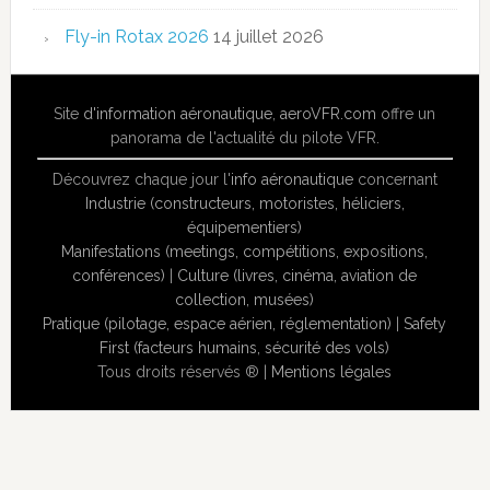
Fly-in Rotax 2026
14 juillet 2026
Site
d'information aéronautique
,
aeroVFR.com
offre un
panorama de l'actualité du pilote VFR.
Découvrez chaque jour l'
info aéronautique
concernant
Industrie (constructeurs, motoristes, héliciers,
équipementiers)
Manifestations (meetings, compétitions, expositions,
conférences)
|
Culture (livres, cinéma, aviation de
collection, musées)
Pratique (pilotage, espace aérien, réglementation)
|
Safety
First (facteurs humains, sécurité des vols)
Tous droits réservés ® |
Mentions légales