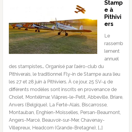
Stamp
e à
Pithivi
ers
Le
rassemb
lement
annuel
des stampistes… Organisé par l’aéro-club du
Pithiverais, le traditionnel Fly-in de Stampe aura lieu
les 27 et 28 juin à Pithiviers. À ce jour, 25 SV-4 de
différents modèles sont inscrits en provenance de
Cholet, Montélimar, Viâpres-le-Petit, Abbeville, Briare,
Anvers (Belgique), La Ferté-Alais, Biscarrosse,
Montauban, Enghien-Moisselles, Persan-Beaumont,
Angers-Marcé, Beauvoir-sur-Mer, Chavenay-
Villepreux, Headcorn (Grande-Bretagne), […]