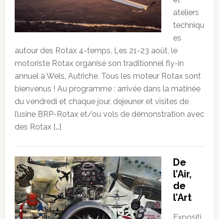
ateliers
techniqu
es
autour des Rotax 4-temps. Les 21-23 août, le
motoriste Rotax organise son traditionnel fly-in
annuel à Wels, Autriche. Tous les moteur Rotax sont
bienvenus ! Au programme : arrivée dans la matinée
du vendredi et chaque jour, dejeuner et visites de
l’usine BRP-Rotax et/ou vols de démonstration avec
des Rotax […]
De
l’Air,
de
l’Art
Expositi