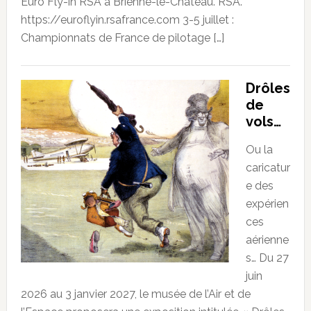
Euro Fly-in RSA à Brienne-le-Château. RSA.
https://euroflyin.rsafrance.com 3-5 juillet :
Championnats de France de pilotage […]
Drôles
de
vols…
Ou la
caricatur
e des
expérien
ces
aérienne
s… Du 27
juin
2026 au 3 janvier 2027, le musée de l’Air et de