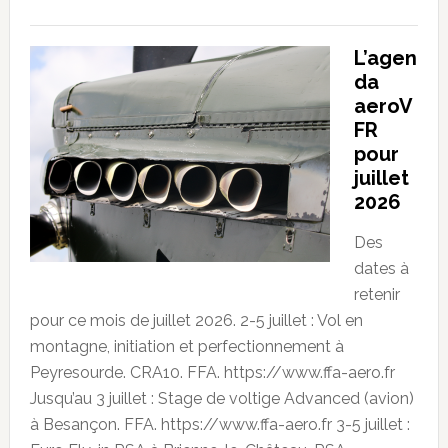
L’agen
da
aeroV
FR
pour
juillet
2026
Des
dates à
retenir
pour ce mois de juillet 2026. 2-5 juillet : Vol en
montagne, initiation et perfectionnement à
Peyresourde. CRA10. FFA. https://www.ffa-aero.fr
Jusqu’au 3 juillet : Stage de voltige Advanced (avion)
à Besançon. FFA. https://www.ffa-aero.fr 3-5 juillet :