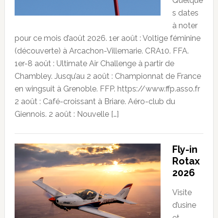
Quelque
s dates
à noter
pour ce mois d’août 2026. 1er août : Voltige féminine
(découverte) à Arcachon-Villemarie. CRA10. FFA.
1er-8 août : Ultimate Air Challenge à partir de
Chambley. Jusqu’au 2 août : Championnat de France
en wingsuit à Grenoble. FFP. https://www.ffp.asso.fr
2 août : Café-croissant à Briare. Aéro-club du
Giennois. 2 août : Nouvelle […]
Fly-in
Rotax
2026
Visite
d’usine
et