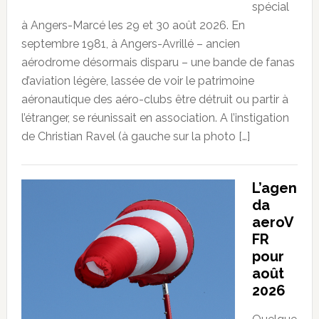
spécial
à Angers-Marcé les 29 et 30 août 2026. En
septembre 1981, à Angers-Avrillé – ancien
aérodrome désormais disparu – une bande de fanas
d’aviation légère, lassée de voir le patrimoine
aéronautique des aéro-clubs être détruit ou partir à
l’étranger, se réunissait en association. A l’instigation
de Christian Ravel (à gauche sur la photo […]
L’agen
da
aeroV
FR
pour
août
2026