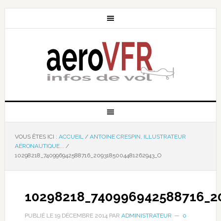
VOUS ÊTES ICI :
ACCUEIL
/
ANTOINE CRESPIN, ILLUSTRATEUR
AÉRONAUTIQUE...
/
10298218_740996942588716_2093185004481262943_O
10298218_740996942588716_2
PUBLIÉ LE
19 DÉCEMBRE 2014
PAR
ADMINISTRATEUR
0