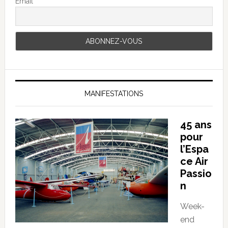
Email
MANIFESTATIONS
45 ans
pour
l’Espa
ce Air
Passio
n
Week-
end