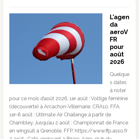
L’agen
da
aeroV
FR
pour
août
2026
Quelque
s dates
à noter
pour ce mois d’août 2026. 1er août : Voltige féminine
(découverte) à Arcachon-Villemarie. CRA10. FFA.
1er-8 août : Ultimate Air Challenge à partir de
Chambley. Jusqu’au 2 août : Championnat de France
en wingsuit à Grenoble. FFP. https://www.ffp.asso.fr
2 août : Café-croissant à Briare. Aéro-club du