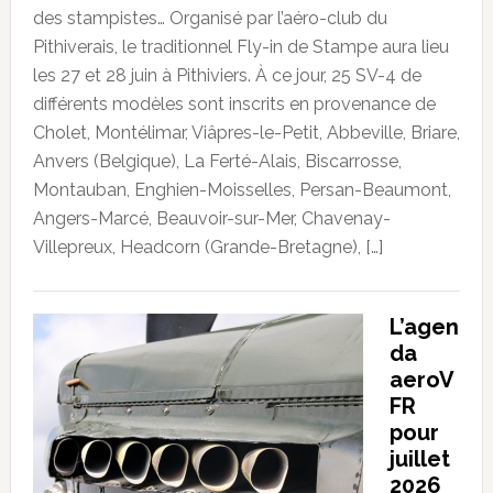
des stampistes… Organisé par l’aéro-club du
Pithiverais, le traditionnel Fly-in de Stampe aura lieu
les 27 et 28 juin à Pithiviers. À ce jour, 25 SV-4 de
différents modèles sont inscrits en provenance de
Cholet, Montélimar, Viâpres-le-Petit, Abbeville, Briare,
Anvers (Belgique), La Ferté-Alais, Biscarrosse,
Montauban, Enghien-Moisselles, Persan-Beaumont,
Angers-Marcé, Beauvoir-sur-Mer, Chavenay-
Villepreux, Headcorn (Grande-Bretagne), […]
L’agen
da
aeroV
FR
pour
juillet
2026