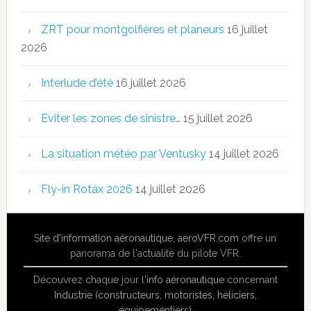
ZRT pour montgolfières et planeurs
16 juillet
2026
Interlude d’été
16 juillet 2026
Eviter les zones de sinistre…
15 juillet 2026
La situation météo par Ventusky
14 juillet 2026
Fly-in Rotax 2026
14 juillet 2026
Site
d'information aéronautique
,
aeroVFR.com
offre un
panorama de l'actualité du pilote VFR.
Découvrez chaque jour l'
info aéronautique
concernant
Industrie (constructeurs, motoristes, héliciers,
équipementiers)