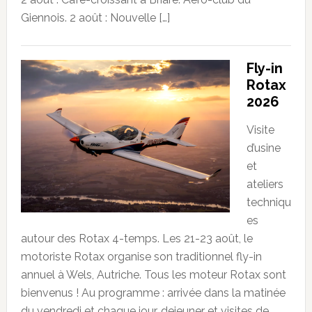
Giennois. 2 août : Nouvelle […]
Fly-in
Rotax
2026
Visite
d’usine
et
ateliers
techniqu
es
autour des Rotax 4-temps. Les 21-23 août, le
motoriste Rotax organise son traditionnel fly-in
annuel à Wels, Autriche. Tous les moteur Rotax sont
bienvenus ! Au programme : arrivée dans la matinée
du vendredi et chaque jour, dejeuner et visites de