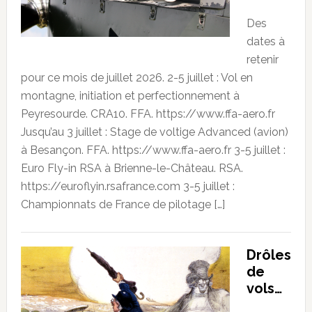
Des
dates à
retenir
pour ce mois de juillet 2026. 2-5 juillet : Vol en
montagne, initiation et perfectionnement à
Peyresourde. CRA10. FFA. https://www.ffa-aero.fr
Jusqu’au 3 juillet : Stage de voltige Advanced (avion)
à Besançon. FFA. https://www.ffa-aero.fr 3-5 juillet :
Euro Fly-in RSA à Brienne-le-Château. RSA.
https://euroflyin.rsafrance.com 3-5 juillet :
Championnats de France de pilotage […]
Drôles
de
vols…