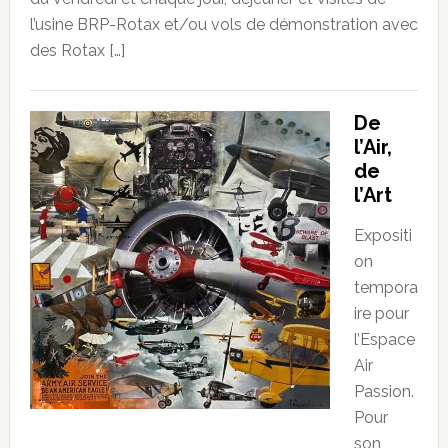
l’usine BRP-Rotax et/ou vols de démonstration avec
des Rotax […]
De
l’Air,
de
l’Art
Expositi
on
tempora
ire pour
l’Espace
Air
Passion.
Pour
son