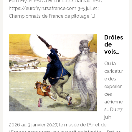
Euro Fly-in RSA à Brienne-le-Château. RSA.
https://euroflyin.rsafrance.com 3-5 juillet :
Championnats de France de pilotage […]
Drôles
de
vols…
Ou la
caricatur
e des
expérien
ces
aérienne
s… Du 27
juin
2026 au 3 janvier 2027, le musée de l’Air et de