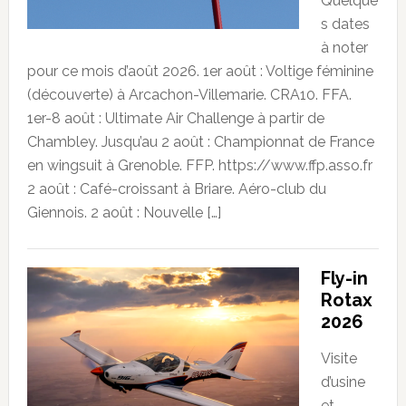
Quelque
s dates
à noter
pour ce mois d’août 2026. 1er août : Voltige féminine
(découverte) à Arcachon-Villemarie. CRA10. FFA.
1er-8 août : Ultimate Air Challenge à partir de
Chambley. Jusqu’au 2 août : Championnat de France
en wingsuit à Grenoble. FFP. https://www.ffp.asso.fr
2 août : Café-croissant à Briare. Aéro-club du
Giennois. 2 août : Nouvelle […]
Fly-in
Rotax
2026
Visite
d’usine
et