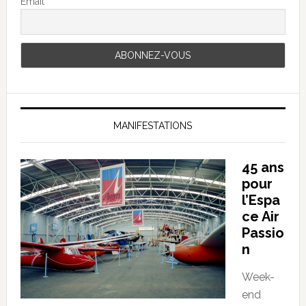
Email
MANIFESTATIONS
45 ans
pour
l’Espa
ce Air
Passio
n
Week-
end