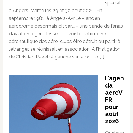
spécial
à Angers-Marcé les 29 et 30 août 2026. En
septembre 1981, à Angers-Avrillé – ancien
aérodrome désormais disparu – une bande de fanas
d’aviation légère, lassée de voir le patrimoine
aéronautique des aéro-clubs être détruit ou partir à
l’étranger, se réunissait en association. A l’instigation
de Christian Ravel (à gauche sur la photo […]
L’agen
da
aeroV
FR
pour
août
2026