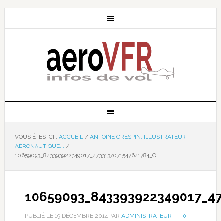
VOUS ÊTES ICI :
ACCUEIL
/
ANTOINE CRESPIN, ILLUSTRATEUR
AÉRONAUTIQUE...
/
10659093_843393922349017_4733137071547641784_O
10659093_843393922349017_4
PUBLIÉ LE
19 DÉCEMBRE 2014
PAR
ADMINISTRATEUR
0