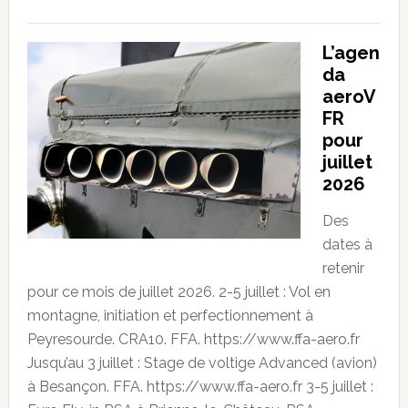
L’agen
da
aeroV
FR
pour
juillet
2026
Des
dates à
retenir
pour ce mois de juillet 2026. 2-5 juillet : Vol en
montagne, initiation et perfectionnement à
Peyresourde. CRA10. FFA. https://www.ffa-aero.fr
Jusqu’au 3 juillet : Stage de voltige Advanced (avion)
à Besançon. FFA. https://www.ffa-aero.fr 3-5 juillet :