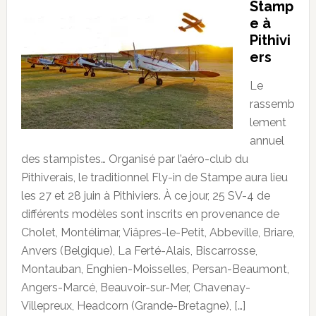
Stamp
e à
Pithivi
ers
Le
rassemb
lement
annuel
des stampistes… Organisé par l’aéro-club du
Pithiverais, le traditionnel Fly-in de Stampe aura lieu
les 27 et 28 juin à Pithiviers. À ce jour, 25 SV-4 de
différents modèles sont inscrits en provenance de
Cholet, Montélimar, Viâpres-le-Petit, Abbeville, Briare,
Anvers (Belgique), La Ferté-Alais, Biscarrosse,
Montauban, Enghien-Moisselles, Persan-Beaumont,
Angers-Marcé, Beauvoir-sur-Mer, Chavenay-
Villepreux, Headcorn (Grande-Bretagne), […]