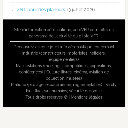
ZRT pour des planeurs
13 juillet 2026
Site
d'information aéronautique
,
aeroVFR.com
offre un
panorama de l'actualité du pilote VFR.
Découvrez chaque jour l'
info aéronautique
concernant
Industrie (constructeurs, motoristes, héliciers,
équipementiers)
Manifestations (meetings, compétitions, expositions,
conférences)
|
Culture (livres, cinéma, aviation de
collection, musées)
Pratique (pilotage, espace aérien, réglementation)
|
Safety
First (facteurs humains, sécurité des vols)
Tous droits réservés ® |
Mentions légales