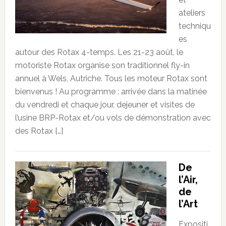
ateliers
techniqu
es
autour des Rotax 4-temps. Les 21-23 août, le
motoriste Rotax organise son traditionnel fly-in
annuel à Wels, Autriche. Tous les moteur Rotax sont
bienvenus ! Au programme : arrivée dans la matinée
du vendredi et chaque jour, dejeuner et visites de
l’usine BRP-Rotax et/ou vols de démonstration avec
des Rotax […]
De
l’Air,
de
l’Art
Expositi