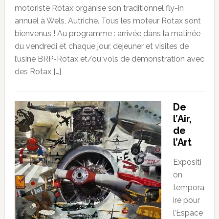
motoriste Rotax organise son traditionnel fly-in
annuel à Wels, Autriche. Tous les moteur Rotax sont
bienvenus ! Au programme : arrivée dans la matinée
du vendredi et chaque jour, dejeuner et visites de
l’usine BRP-Rotax et/ou vols de démonstration avec
des Rotax […]
De
l’Air,
de
l’Art
Expositi
on
tempora
ire pour
l’Espace