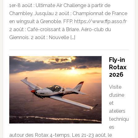
1er-8 août : Ultimate Air Challenge à partir de
Chambley. Jusqu’au 2 août : Championnat de France
en wingsuit à Grenoble. FFP. https://www.ffp.asso.fr
2 août : Café-croissant à Briare. Aéro-club du
Giennois. 2 août : Nouvelle […]
Fly-in
Rotax
2026
Visite
d’usine
et
ateliers
techniqu
es
autour des Rotax 4-temps. Les 21-23 août, le