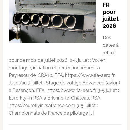
FR
pour
juillet
2026
Des
dates à
retenir
pour ce mois de juillet 2026. 2-5 juillet : Vol en
montagne, initiation et perfectionnement à
Peyresourde. CRA10. FFA. https://www.ffa-aero.fr
Jusqu’au 3 juillet : Stage de voltige Advanced (avion)
à Besançon. FFA. https://www.ffa-aero.fr 3-5 juillet :
Euro Fly-in RSA à Brienne-le-Château. RSA.
https://euroflyin.rsafrance.com 3-5 juillet :
Championnats de France de pilotage […]