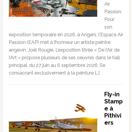
Air
Passion.
Pour
son
exposition temporaire en 2026, à Angers, l’Espace Air
Passion (EAP) met à l’honneur un artiste peintre
angevin, Joël Rougié. L’exposition titrée « De l’Air, de
l’Art » propose plusieurs de ses oeuvres dans le hall
principal, du 27 juin au 6 septembre 2026. Se
consacrant exclusivement à la peinture […]
Fly-in
Stamp
e à
Pithivi
ers