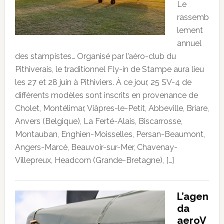
Le
rassemb
lement
annuel
des stampistes… Organisé par l’aéro-club du
Pithiverais, le traditionnel Fly-in de Stampe aura lieu
les 27 et 28 juin à Pithiviers. À ce jour, 25 SV-4 de
différents modèles sont inscrits en provenance de
Cholet, Montélimar, Viâpres-le-Petit, Abbeville, Briare,
Anvers (Belgique), La Ferté-Alais, Biscarrosse,
Montauban, Enghien-Moisselles, Persan-Beaumont,
Angers-Marcé, Beauvoir-sur-Mer, Chavenay-
Villepreux, Headcorn (Grande-Bretagne), […]
L’agen
da
aeroV