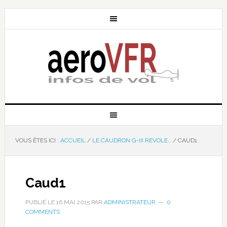
VOUS ÊTES ICI :
ACCUEIL
/
LE CAUDRON G-III REVOLE…
/
CAUD1
Caud1
PUBLIÉ LE
16 MAI 2015
PAR
ADMINISTRATEUR
0
COMMENTS