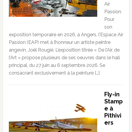
Air
Passion.
Pour
son
exposition temporaire en 2026, à Angers, l’Espace Air
Passion (EAP) met à l’honneur un artiste peintre
angevin, Joël Rougié. L’exposition titrée « De l’Air, de
l’Art » propose plusieurs de ses oeuvres dans le hall
principal, du 27 juin au 6 septembre 2026. Se
consacrant exclusivement à la peinture […]
Fly-in
Stamp
e à
Pithivi
ers