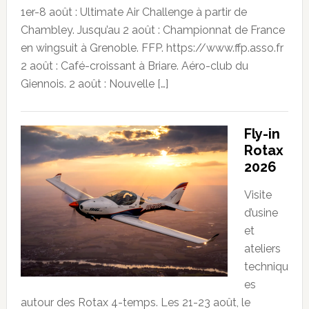
1er-8 août : Ultimate Air Challenge à partir de
Chambley. Jusqu’au 2 août : Championnat de France
en wingsuit à Grenoble. FFP. https://www.ffp.asso.fr
2 août : Café-croissant à Briare. Aéro-club du
Giennois. 2 août : Nouvelle […]
Fly-in
Rotax
2026
Visite
d’usine
et
ateliers
techniqu
es
autour des Rotax 4-temps. Les 21-23 août, le