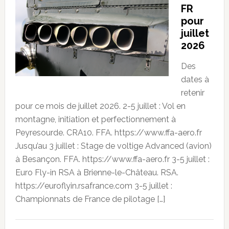
FR
pour
juillet
2026
Des
dates à
retenir
pour ce mois de juillet 2026. 2-5 juillet : Vol en
montagne, initiation et perfectionnement à
Peyresourde. CRA10. FFA. https://www.ffa-aero.fr
Jusqu’au 3 juillet : Stage de voltige Advanced (avion)
à Besançon. FFA. https://www.ffa-aero.fr 3-5 juillet :
Euro Fly-in RSA à Brienne-le-Château. RSA.
https://euroflyin.rsafrance.com 3-5 juillet :
Championnats de France de pilotage […]