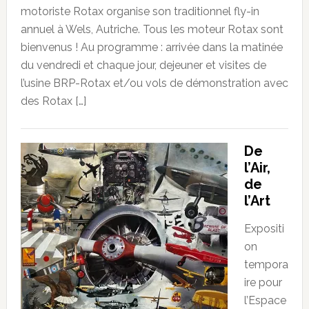
motoriste Rotax organise son traditionnel fly-in
annuel à Wels, Autriche. Tous les moteur Rotax sont
bienvenus ! Au programme : arrivée dans la matinée
du vendredi et chaque jour, dejeuner et visites de
l’usine BRP-Rotax et/ou vols de démonstration avec
des Rotax […]
De
l’Air,
de
l’Art
Expositi
on
tempora
ire pour
l’Espace