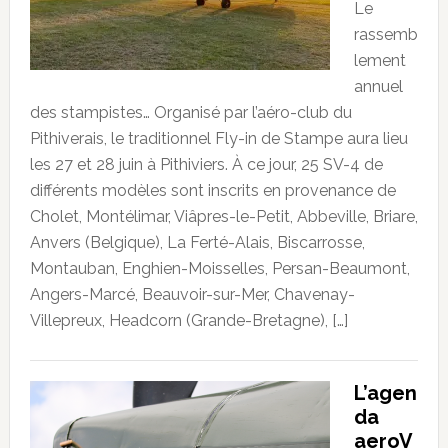
Le
rassemb
lement
annuel
des stampistes… Organisé par l’aéro-club du
Pithiverais, le traditionnel Fly-in de Stampe aura lieu
les 27 et 28 juin à Pithiviers. À ce jour, 25 SV-4 de
différents modèles sont inscrits en provenance de
Cholet, Montélimar, Viâpres-le-Petit, Abbeville, Briare,
Anvers (Belgique), La Ferté-Alais, Biscarrosse,
Montauban, Enghien-Moisselles, Persan-Beaumont,
Angers-Marcé, Beauvoir-sur-Mer, Chavenay-
Villepreux, Headcorn (Grande-Bretagne), […]
L’agen
da
aeroV