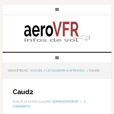
VOUS ÊTES ICI :
ACCUEIL
/
LE CAUDRON G-III REVOLE…
/
CAUD2
Caud2
PUBLIÉ LE
16 MAI 2015
PAR
ADMINISTRATEUR
0
COMMENTS