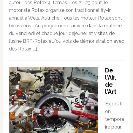
autour des Rotax 4-temps. Les 21-23 août, le
motoriste Rotax organise son traditionnel fly-in
annuel à Wels, Autriche. Tous les moteur Rotax sont
bienvenus ! Au programme : arrivée dans la matinée
du vendredi et chaque jour, dejeuner et visites de
l’usine BRP-Rotax et/ou vols de démonstration avec
des Rotax […]
De
l’Air,
de
l’Art
Expositi
on
tempora
ire pour