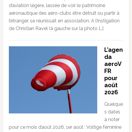
d’aviation légère, lassée de voir le patrimoine
aéronautique des aéro-clubs être détruit ou partir à
l’étranger, se réunissait en association. A l’instigation
de Christian Ravel (à gauche sur la photo […]
L’agen
da
aeroV
FR
pour
août
2026
Quelque
s dates
à noter
pour ce mois d’août 2026. 1er août : Voltige féminine