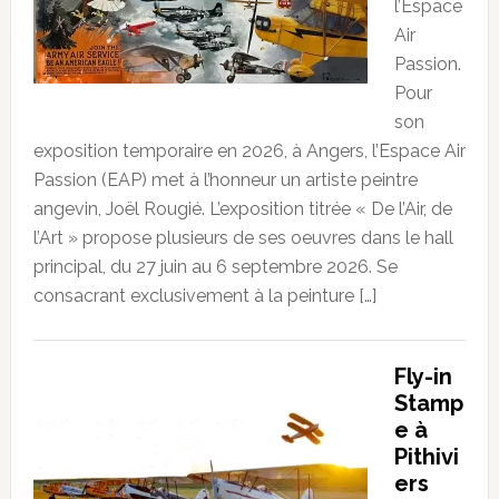
l’Espace
Air
Passion.
Pour
son
exposition temporaire en 2026, à Angers, l’Espace Air
Passion (EAP) met à l’honneur un artiste peintre
angevin, Joël Rougié. L’exposition titrée « De l’Air, de
l’Art » propose plusieurs de ses oeuvres dans le hall
principal, du 27 juin au 6 septembre 2026. Se
consacrant exclusivement à la peinture […]
Fly-in
Stamp
e à
Pithivi
ers