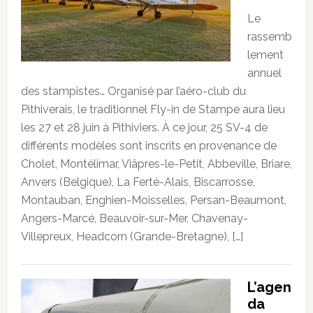
Le
rassemb
lement
annuel
des stampistes… Organisé par l’aéro-club du
Pithiverais, le traditionnel Fly-in de Stampe aura lieu
les 27 et 28 juin à Pithiviers. À ce jour, 25 SV-4 de
différents modèles sont inscrits en provenance de
Cholet, Montélimar, Viâpres-le-Petit, Abbeville, Briare,
Anvers (Belgique), La Ferté-Alais, Biscarrosse,
Montauban, Enghien-Moisselles, Persan-Beaumont,
Angers-Marcé, Beauvoir-sur-Mer, Chavenay-
Villepreux, Headcorn (Grande-Bretagne), […]
L’agen
da