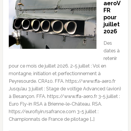
aeroV
FR
pour
juillet
2026
Des
dates à
retenir
pour ce mois de juillet 2026. 2-5 juillet : Vol en
montagne, initiation et perfectionnement à
Peyresourde. CRA10. FFA. https://www.ffa-aero.fr
Jusqu’au 3 juillet : Stage de voltige Advanced (avion)
à Besançon. FFA. https://www.ffa-aero.fr 3-5 juillet :
Euro Fly-in RSA à Brienne-le-Château. RSA.
https://euroflyin.rsafrance.com 3-5 juillet :
Championnats de France de pilotage […]