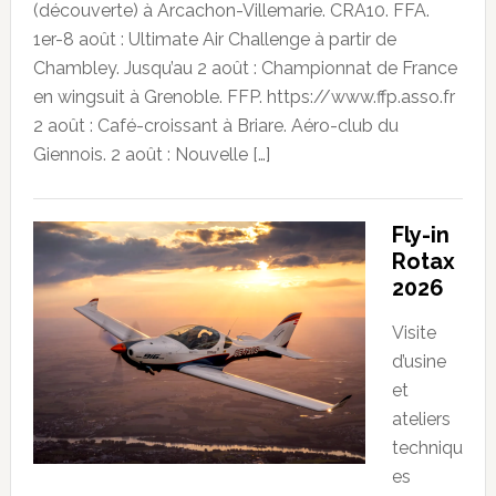
(découverte) à Arcachon-Villemarie. CRA10. FFA.
1er-8 août : Ultimate Air Challenge à partir de
Chambley. Jusqu’au 2 août : Championnat de France
en wingsuit à Grenoble. FFP. https://www.ffp.asso.fr
2 août : Café-croissant à Briare. Aéro-club du
Giennois. 2 août : Nouvelle […]
Fly-in
Rotax
2026
Visite
d’usine
et
ateliers
techniqu
es