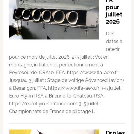
FR
pour
juillet
2026
Des
dates à
retenir
pour ce mois de juillet 2026. 2-5 juillet : Vol en
montagne, initiation et perfectionnement à
Peyresourde. CRA10. FFA. https://www.ffa-aero.fr
Jusqu’au 3 juillet : Stage de voltige Advanced (avion)
à Besançon. FFA. https://www.ffa-aero.fr 3-5 juillet :
Euro Fly-in RSA à Brienne-le-Château. RSA.
https://euroflyin.rsafrance.com 3-5 juillet :
Championnats de France de pilotage […]
Drôles