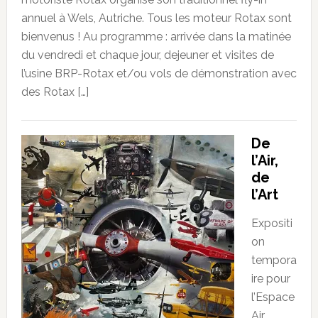
annuel à Wels, Autriche. Tous les moteur Rotax sont
bienvenus ! Au programme : arrivée dans la matinée
du vendredi et chaque jour, dejeuner et visites de
l’usine BRP-Rotax et/ou vols de démonstration avec
des Rotax […]
De
l’Air,
de
l’Art
Expositi
on
tempora
ire pour
l’Espace
Air