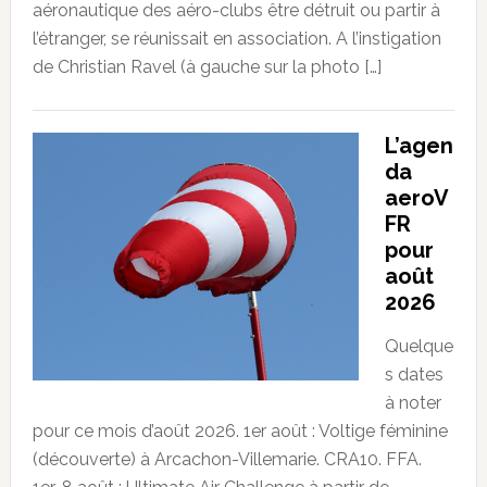
aéronautique des aéro-clubs être détruit ou partir à
l’étranger, se réunissait en association. A l’instigation
de Christian Ravel (à gauche sur la photo […]
L’agen
da
aeroV
FR
pour
août
2026
Quelque
s dates
à noter
pour ce mois d’août 2026. 1er août : Voltige féminine
(découverte) à Arcachon-Villemarie. CRA10. FFA.