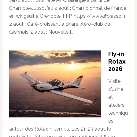
1er-8 août : Ultimate Air Challenge à partir de
Chambley. Jusqu’au 2 août : Championnat de France
en wingsuit à Grenoble. FFP. https://www.ffp.asso.fr
2 août : Café-croissant à Briare. Aéro-club du
Giennois. 2 août : Nouvelle […]
Fly-in
Rotax
2026
Visite
d’usine
et
ateliers
techniqu
es
autour des Rotax 4-temps. Les 21-23 août, le
motoriste Rotax organise son traditionnel fly-in