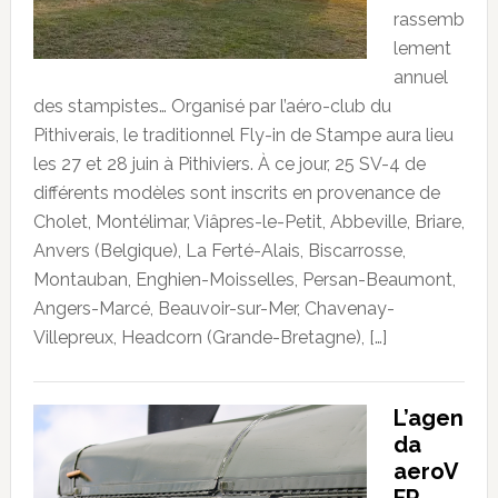
rassemb
lement
annuel
des stampistes… Organisé par l’aéro-club du
Pithiverais, le traditionnel Fly-in de Stampe aura lieu
les 27 et 28 juin à Pithiviers. À ce jour, 25 SV-4 de
différents modèles sont inscrits en provenance de
Cholet, Montélimar, Viâpres-le-Petit, Abbeville, Briare,
Anvers (Belgique), La Ferté-Alais, Biscarrosse,
Montauban, Enghien-Moisselles, Persan-Beaumont,
Angers-Marcé, Beauvoir-sur-Mer, Chavenay-
Villepreux, Headcorn (Grande-Bretagne), […]
L’agen
da
aeroV