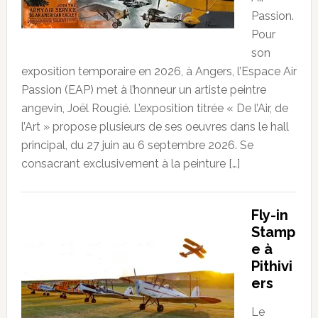
Passion.
Pour
son
exposition temporaire en 2026, à Angers, l’Espace Air
Passion (EAP) met à l’honneur un artiste peintre
angevin, Joël Rougié. L’exposition titrée « De l’Air, de
l’Art » propose plusieurs de ses oeuvres dans le hall
principal, du 27 juin au 6 septembre 2026. Se
consacrant exclusivement à la peinture […]
Fly-in
Stamp
e à
Pithivi
ers
Le