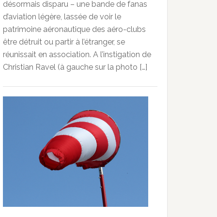
désormais disparu – une bande de fanas
d’aviation légère, lassée de voir le
patrimoine aéronautique des aéro-clubs
être détruit ou partir à l’étranger, se
réunissait en association. A l’instigation de
Christian Ravel (à gauche sur la photo […]