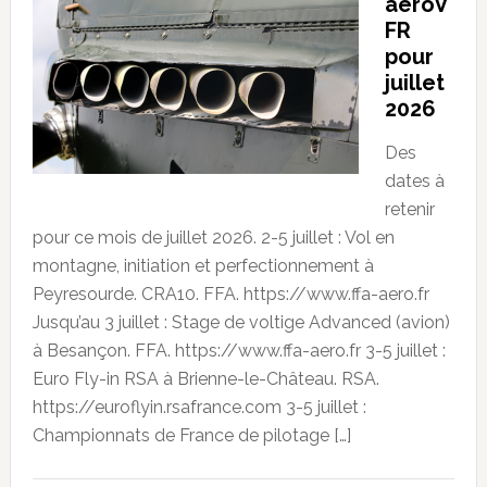
aeroV
FR
pour
juillet
2026
Des
dates à
retenir
pour ce mois de juillet 2026. 2-5 juillet : Vol en
montagne, initiation et perfectionnement à
Peyresourde. CRA10. FFA. https://www.ffa-aero.fr
Jusqu’au 3 juillet : Stage de voltige Advanced (avion)
à Besançon. FFA. https://www.ffa-aero.fr 3-5 juillet :
Euro Fly-in RSA à Brienne-le-Château. RSA.
https://euroflyin.rsafrance.com 3-5 juillet :
Championnats de France de pilotage […]