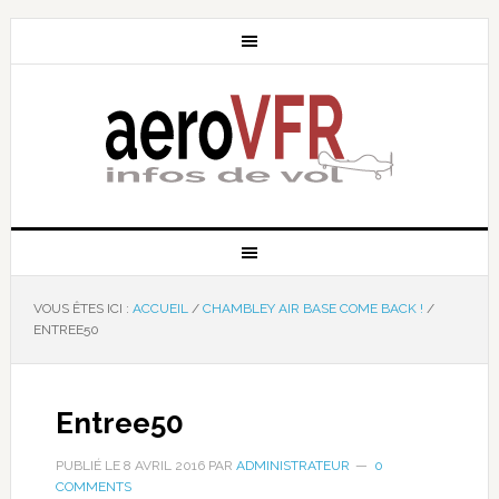
VOUS ÊTES ICI :
ACCUEIL
/
CHAMBLEY AIR BASE COME BACK !
/
ENTREE50
Entree50
PUBLIÉ LE
8 AVRIL 2016
PAR
ADMINISTRATEUR
0
COMMENTS