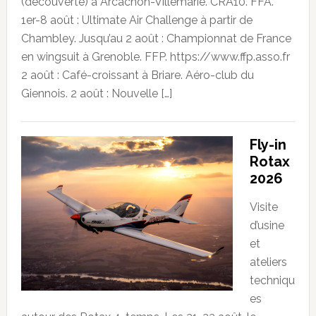
(découverte) à Arcachon-Villemarie. CRA10. FFA.
1er-8 août : Ultimate Air Challenge à partir de
Chambley. Jusqu’au 2 août : Championnat de France
en wingsuit à Grenoble. FFP. https://www.ffp.asso.fr
2 août : Café-croissant à Briare. Aéro-club du
Giennois. 2 août : Nouvelle […]
Fly-in
Rotax
2026
Visite
d’usine
et
ateliers
techniqu
es