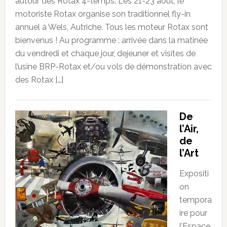
autour des Rotax 4-temps. Les 21-23 août, le
motoriste Rotax organise son traditionnel fly-in
annuel à Wels, Autriche. Tous les moteur Rotax sont
bienvenus ! Au programme : arrivée dans la matinée
du vendredi et chaque jour, dejeuner et visites de
l’usine BRP-Rotax et/ou vols de démonstration avec
des Rotax […]
De
l’Air,
de
l’Art
Expositi
on
tempora
ire pour
l’Espace