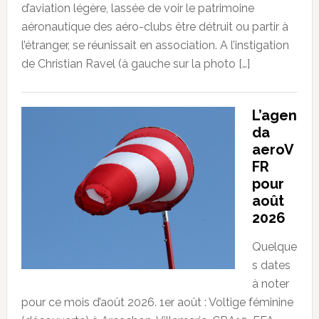
d’aviation légère, lassée de voir le patrimoine
aéronautique des aéro-clubs être détruit ou partir à
l’étranger, se réunissait en association. A l’instigation
de Christian Ravel (à gauche sur la photo […]
L’agen
da
aeroV
FR
pour
août
2026
Quelque
s dates
à noter
pour ce mois d’août 2026. 1er août : Voltige féminine