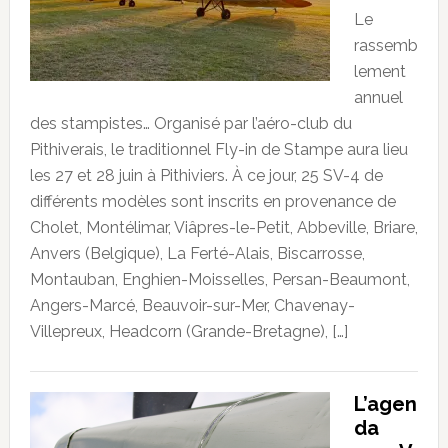
Le
rassemb
lement
annuel
des stampistes… Organisé par l’aéro-club du
Pithiverais, le traditionnel Fly-in de Stampe aura lieu
les 27 et 28 juin à Pithiviers. À ce jour, 25 SV-4 de
différents modèles sont inscrits en provenance de
Cholet, Montélimar, Viâpres-le-Petit, Abbeville, Briare,
Anvers (Belgique), La Ferté-Alais, Biscarrosse,
Montauban, Enghien-Moisselles, Persan-Beaumont,
Angers-Marcé, Beauvoir-sur-Mer, Chavenay-
Villepreux, Headcorn (Grande-Bretagne), […]
L’agen
da