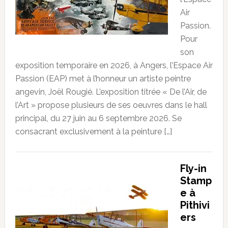
Air
Passion.
Pour
son
exposition temporaire en 2026, à Angers, l’Espace Air
Passion (EAP) met à l’honneur un artiste peintre
angevin, Joël Rougié. L’exposition titrée « De l’Air, de
l’Art » propose plusieurs de ses oeuvres dans le hall
principal, du 27 juin au 6 septembre 2026. Se
consacrant exclusivement à la peinture […]
Fly-in
Stamp
e à
Pithivi
ers