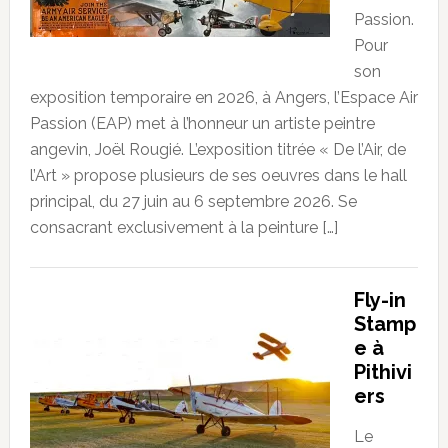
Passion.
Pour
son
exposition temporaire en 2026, à Angers, l’Espace Air
Passion (EAP) met à l’honneur un artiste peintre
angevin, Joël Rougié. L’exposition titrée « De l’Air, de
l’Art » propose plusieurs de ses oeuvres dans le hall
principal, du 27 juin au 6 septembre 2026. Se
consacrant exclusivement à la peinture […]
Fly-in
Stamp
e à
Pithivi
ers
Le