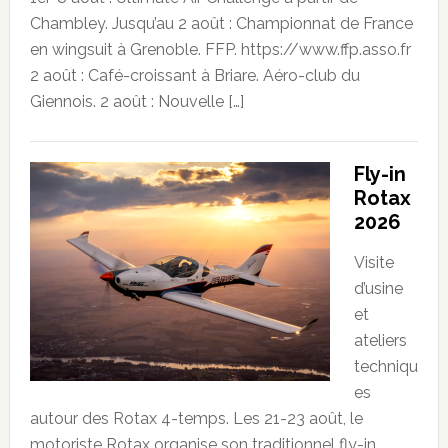
Chambley. Jusqu’au 2 août : Championnat de France
en wingsuit à Grenoble. FFP. https://www.ffp.asso.fr
2 août : Café-croissant à Briare. Aéro-club du
Giennois. 2 août : Nouvelle […]
Fly-in
Rotax
2026
Visite
d’usine
et
ateliers
techniqu
es
autour des Rotax 4-temps. Les 21-23 août, le
motoriste Rotax organise son traditionnel fly-in