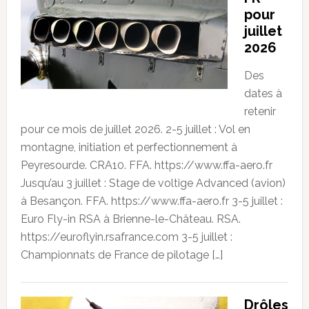
pour
juillet
2026
Des
dates à
retenir
pour ce mois de juillet 2026. 2-5 juillet : Vol en
montagne, initiation et perfectionnement à
Peyresourde. CRA10. FFA. https://www.ffa-aero.fr
Jusqu’au 3 juillet : Stage de voltige Advanced (avion)
à Besançon. FFA. https://www.ffa-aero.fr 3-5 juillet :
Euro Fly-in RSA à Brienne-le-Château. RSA.
https://euroflyin.rsafrance.com 3-5 juillet :
Championnats de France de pilotage […]
Drôles