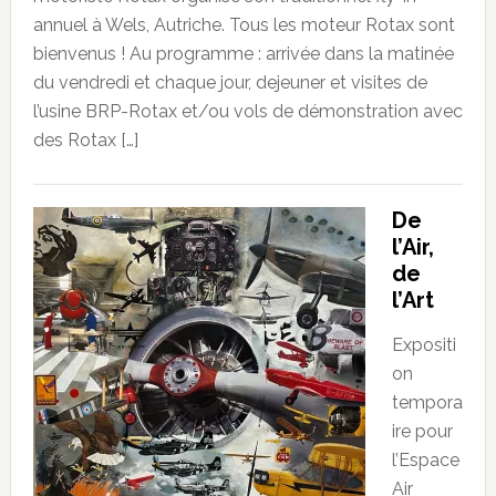
annuel à Wels, Autriche. Tous les moteur Rotax sont
bienvenus ! Au programme : arrivée dans la matinée
du vendredi et chaque jour, dejeuner et visites de
l’usine BRP-Rotax et/ou vols de démonstration avec
des Rotax […]
De
l’Air,
de
l’Art
Expositi
on
tempora
ire pour
l’Espace
Air