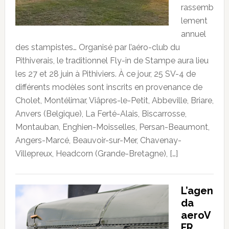
rassemb
lement
annuel
des stampistes… Organisé par l’aéro-club du
Pithiverais, le traditionnel Fly-in de Stampe aura lieu
les 27 et 28 juin à Pithiviers. À ce jour, 25 SV-4 de
différents modèles sont inscrits en provenance de
Cholet, Montélimar, Viâpres-le-Petit, Abbeville, Briare,
Anvers (Belgique), La Ferté-Alais, Biscarrosse,
Montauban, Enghien-Moisselles, Persan-Beaumont,
Angers-Marcé, Beauvoir-sur-Mer, Chavenay-
Villepreux, Headcorn (Grande-Bretagne), […]
L’agen
da
aeroV
FR