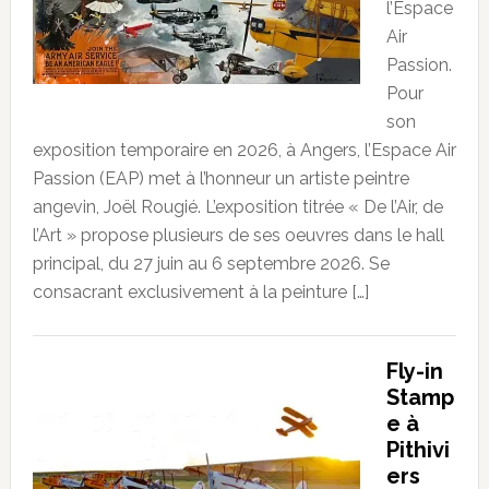
l’Espace
Air
Passion.
Pour
son
exposition temporaire en 2026, à Angers, l’Espace Air
Passion (EAP) met à l’honneur un artiste peintre
angevin, Joël Rougié. L’exposition titrée « De l’Air, de
l’Art » propose plusieurs de ses oeuvres dans le hall
principal, du 27 juin au 6 septembre 2026. Se
consacrant exclusivement à la peinture […]
Fly-in
Stamp
e à
Pithivi
ers