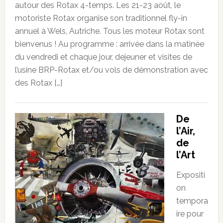
autour des Rotax 4-temps. Les 21-23 août, le
motoriste Rotax organise son traditionnel fly-in
annuel à Wels, Autriche. Tous les moteur Rotax sont
bienvenus ! Au programme : arrivée dans la matinée
du vendredi et chaque jour, dejeuner et visites de
l’usine BRP-Rotax et/ou vols de démonstration avec
des Rotax […]
De
l’Air,
de
l’Art
Expositi
on
tempora
ire pour