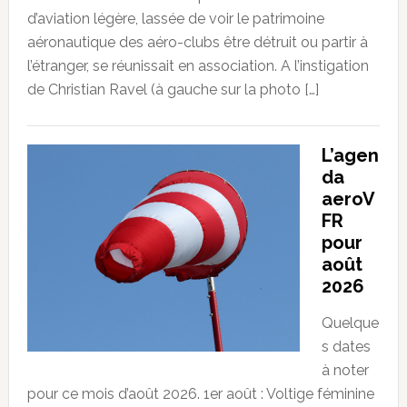
d’aviation légère, lassée de voir le patrimoine
aéronautique des aéro-clubs être détruit ou partir à
l’étranger, se réunissait en association. A l’instigation
de Christian Ravel (à gauche sur la photo […]
L’agen
da
aeroV
FR
pour
août
2026
Quelque
s dates
à noter
pour ce mois d’août 2026. 1er août : Voltige féminine