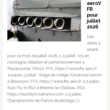
aeroV
FR
pour
juillet
2026
Des
dates à
retenir
pour ce mois de juillet 2026. 2-5 juillet : Vol en
montagne, initiation et perfectionnement à
Peyresourde. CRA10. FFA. https://www.ffa-aero.fr
Jusqu’au 3 juillet : Stage de voltige Advanced (avion)
à Besançon. FFA. https://www.ffa-aero.fr 3-5 juillet :
Euro Fly-in RSA à Brienne-le-Château. RSA.
https://euroflyin.rsafrance.com 3-5 juillet :
Championnats de France de pilotage […]