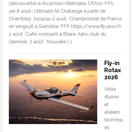
(découverte) à Arcachon-Villemarie. CRA10. FFA.
1er-8 août : Ultimate Air Challenge à partir de
Chambley. Jusqu’au 2 août : Championnat de France
en wingsuit à Grenoble. FFP. https://www.ffp.asso.fr
2 août : Café-croissant à Briare. Aéro-club du
Giennois. 2 août : Nouvelle […]
Fly-in
Rotax
2026
Visite
d’usine
et
ateliers
techniqu
es