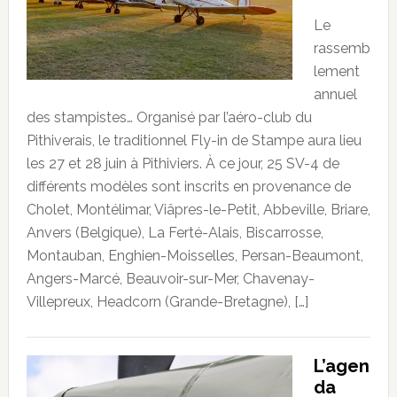
Le
rassemb
lement
annuel
des stampistes… Organisé par l’aéro-club du
Pithiverais, le traditionnel Fly-in de Stampe aura lieu
les 27 et 28 juin à Pithiviers. À ce jour, 25 SV-4 de
différents modèles sont inscrits en provenance de
Cholet, Montélimar, Viâpres-le-Petit, Abbeville, Briare,
Anvers (Belgique), La Ferté-Alais, Biscarrosse,
Montauban, Enghien-Moisselles, Persan-Beaumont,
Angers-Marcé, Beauvoir-sur-Mer, Chavenay-
Villepreux, Headcorn (Grande-Bretagne), […]
L’agen
da