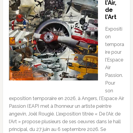
l’Air,
de
l’Art
Expositi
on
tempora
ire pour
l’Espace
Air
Passion.
Pour
son
exposition temporaire en 2026, à Angers, l’Espace Air
Passion (EAP) met à l’honneur un artiste peintre
angevin, Joël Rougié. L’exposition titrée « De l’Air, de
l’Art » propose plusieurs de ses oeuvres dans le hall
principal, du 27 juin au 6 septembre 2026. Se