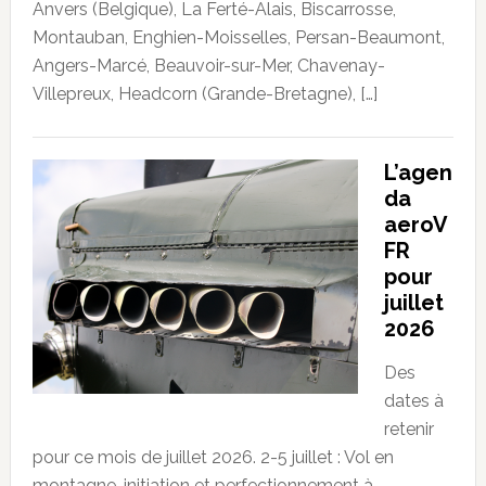
Anvers (Belgique), La Ferté-Alais, Biscarrosse,
Montauban, Enghien-Moisselles, Persan-Beaumont,
Angers-Marcé, Beauvoir-sur-Mer, Chavenay-
Villepreux, Headcorn (Grande-Bretagne), […]
L’agen
da
aeroV
FR
pour
juillet
2026
Des
dates à
retenir
pour ce mois de juillet 2026. 2-5 juillet : Vol en
montagne, initiation et perfectionnement à