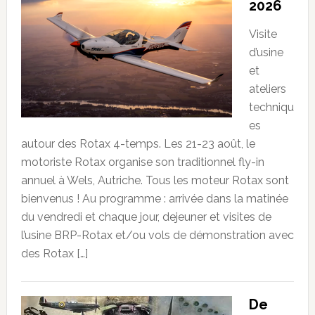
2026
Visite
d’usine
et
ateliers
techniqu
es
autour des Rotax 4-temps. Les 21-23 août, le
motoriste Rotax organise son traditionnel fly-in
annuel à Wels, Autriche. Tous les moteur Rotax sont
bienvenus ! Au programme : arrivée dans la matinée
du vendredi et chaque jour, dejeuner et visites de
l’usine BRP-Rotax et/ou vols de démonstration avec
des Rotax […]
De