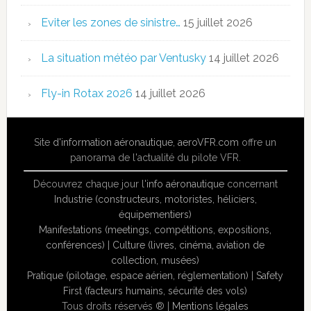
Eviter les zones de sinistre…
15 juillet 2026
La situation météo par Ventusky
14 juillet 2026
Fly-in Rotax 2026
14 juillet 2026
Site
d'information aéronautique
,
aeroVFR.com
offre un
panorama de l'actualité du pilote VFR.
Découvrez chaque jour l'
info aéronautique
concernant
Industrie (constructeurs, motoristes, héliciers,
équipementiers)
Manifestations (meetings, compétitions, expositions,
conférences)
|
Culture (livres, cinéma, aviation de
collection, musées)
Pratique (pilotage, espace aérien, réglementation)
|
Safety
First (facteurs humains, sécurité des vols)
Tous droits réservés ® |
Mentions légales