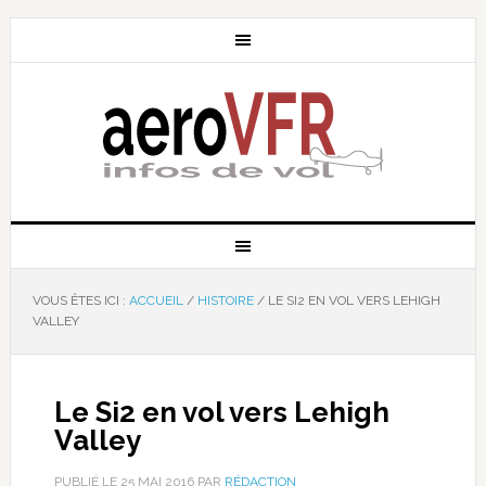
VOUS ÊTES ICI :
ACCUEIL
/
HISTOIRE
/
LE SI2 EN VOL VERS LEHIGH
VALLEY
Le Si2 en vol vers Lehigh
Valley
PUBLIÉ LE
25 MAI 2016
PAR
RÉDACTION