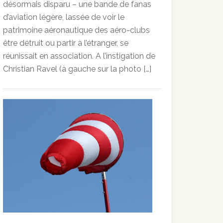
désormais disparu – une bande de fanas
d’aviation légère, lassée de voir le
patrimoine aéronautique des aéro-clubs
être détruit ou partir à l’étranger, se
réunissait en association. A l’instigation de
Christian Ravel (à gauche sur la photo […]