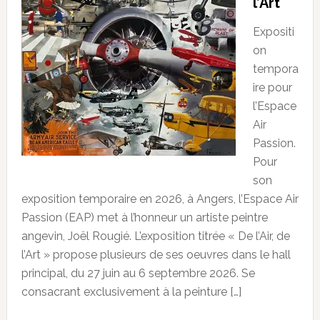
l’Art
Expositi
on
tempora
ire pour
l’Espace
Air
Passion.
Pour
son
exposition temporaire en 2026, à Angers, l’Espace Air
Passion (EAP) met à l’honneur un artiste peintre
angevin, Joël Rougié. L’exposition titrée « De l’Air, de
l’Art » propose plusieurs de ses oeuvres dans le hall
principal, du 27 juin au 6 septembre 2026. Se
consacrant exclusivement à la peinture […]