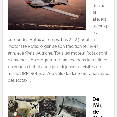
d’usine
et
ateliers
techniqu
es
autour des Rotax 4-temps. Les 21-23 août, le
motoriste Rotax organise son traditionnel fly-in
annuel à Wels, Autriche. Tous les moteur Rotax sont
bienvenus ! Au programme : arrivée dans la matinée
du vendredi et chaque jour, dejeuner et visites de
l’usine BRP-Rotax et/ou vols de démonstration avec
des Rotax […]
De
l’Air,
de