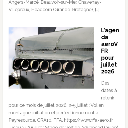
Angers-Marcé, Beauvoir-sur-Mer, Chavenay-
Villepreux, Headcorn (Grande-Bretagne), […]
L’agen
da
aeroV
FR
pour
juillet
2026
Des
dates à
retenir
pour ce mois de juillet 2026. 2-5 juillet : Vol en
montagne, initiation et perfectionnement à
Peyresourde. CRA10. FFA. https://www.ffa-aero.fr
Jusqu’au 3 juillet : Stage de voltige Advanced (avion)