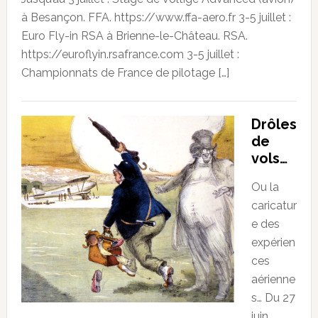
à Besançon. FFA. https://www.ffa-aero.fr 3-5 juillet :
Euro Fly-in RSA à Brienne-le-Château. RSA.
https://euroflyin.rsafrance.com 3-5 juillet :
Championnats de France de pilotage […]
Drôles
de
vols…
Ou la
caricatur
e des
expérien
ces
aérienne
s… Du 27
juin