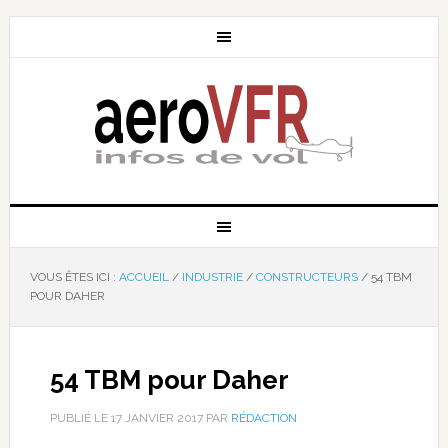
VOUS ÊTES ICI :
ACCUEIL
/
INDUSTRIE
/
CONSTRUCTEURS
/
54 TBM
POUR DAHER
54 TBM pour Daher
PUBLIÉ LE
17 JANVIER 2017
PAR
RÉDACTION