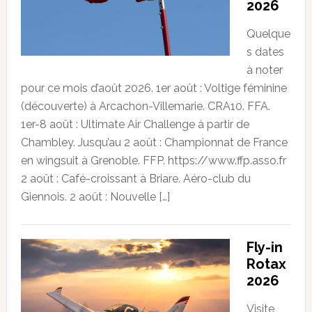
2026
Quelque
s dates
à noter
pour ce mois d’août 2026. 1er août : Voltige féminine
(découverte) à Arcachon-Villemarie. CRA10. FFA.
1er-8 août : Ultimate Air Challenge à partir de
Chambley. Jusqu’au 2 août : Championnat de France
en wingsuit à Grenoble. FFP. https://www.ffp.asso.fr
2 août : Café-croissant à Briare. Aéro-club du
Giennois. 2 août : Nouvelle […]
Fly-in
Rotax
2026
Visite