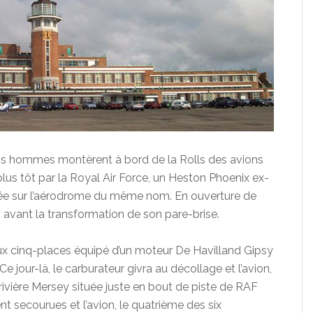
rois hommes montèrent à bord de la Rolls des avions
plus tôt par la Royal Air Force, un Heston Phoenix ex-
ée sur l’aérodrome du même nom. En ouverture de
on avant la transformation de son pare-brise.
eux cinq-places équipé d’un moteur De Havilland Gipsy
e jour-là, le carburateur givra au décollage et l’avion,
 rivière Mersey située juste en bout de piste de RAF
t secourues et l’avion, le quatrième des six