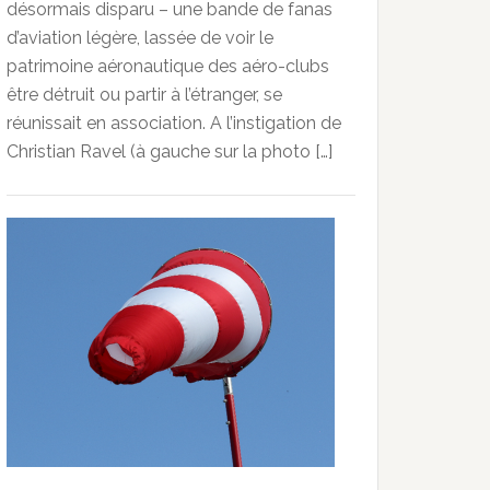
désormais disparu – une bande de fanas
d’aviation légère, lassée de voir le
patrimoine aéronautique des aéro-clubs
être détruit ou partir à l’étranger, se
réunissait en association. A l’instigation de
Christian Ravel (à gauche sur la photo […]