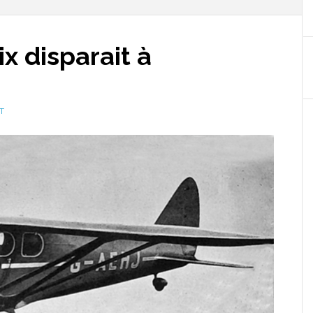
x disparait à
T