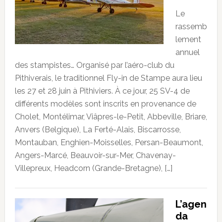
Le
rassemb
lement
annuel
des stampistes… Organisé par l’aéro-club du
Pithiverais, le traditionnel Fly-in de Stampe aura lieu
les 27 et 28 juin à Pithiviers. À ce jour, 25 SV-4 de
différents modèles sont inscrits en provenance de
Cholet, Montélimar, Viâpres-le-Petit, Abbeville, Briare,
Anvers (Belgique), La Ferté-Alais, Biscarrosse,
Montauban, Enghien-Moisselles, Persan-Beaumont,
Angers-Marcé, Beauvoir-sur-Mer, Chavenay-
Villepreux, Headcorn (Grande-Bretagne), […]
L’agen
da