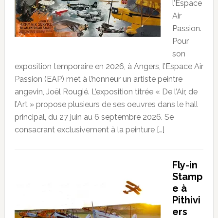
l’Espace
Air
Passion.
Pour
son
exposition temporaire en 2026, à Angers, l’Espace Air
Passion (EAP) met à l’honneur un artiste peintre
angevin, Joël Rougié. L’exposition titrée « De l’Air, de
l’Art » propose plusieurs de ses oeuvres dans le hall
principal, du 27 juin au 6 septembre 2026. Se
consacrant exclusivement à la peinture […]
Fly-in
Stamp
e à
Pithivi
ers