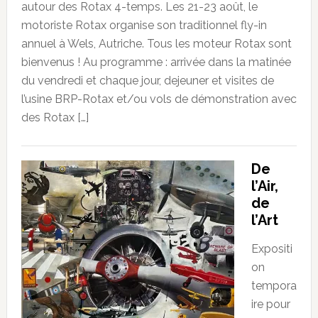
autour des Rotax 4-temps. Les 21-23 août, le
motoriste Rotax organise son traditionnel fly-in
annuel à Wels, Autriche. Tous les moteur Rotax sont
bienvenus ! Au programme : arrivée dans la matinée
du vendredi et chaque jour, dejeuner et visites de
l’usine BRP-Rotax et/ou vols de démonstration avec
des Rotax […]
De
l’Air,
de
l’Art
Expositi
on
tempora
ire pour