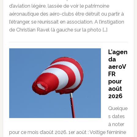
d’aviation légère, lassée de voir le patrimoine
aéronautique des aéro-clubs être détruit ou partir à
l’étranger, se réunissait en association. A l’instigation
de Christian Ravel (à gauche sur la photo […]
L’agen
da
aeroV
FR
pour
août
2026
Quelque
s dates
à noter
pour ce mois d’août 2026. 1er août : Voltige féminine