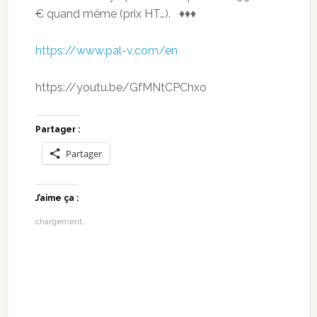
€ quand même (prix HT…). ♦♦♦
https://www.pal-v.com/en
https://youtu.be/GfMNtCPChxo
Partager :
Partager
J’aime ça :
chargement…