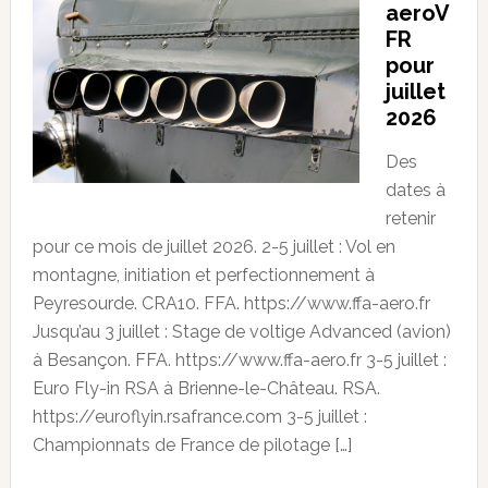
aeroV
FR
pour
juillet
2026
Des
dates à
retenir
pour ce mois de juillet 2026. 2-5 juillet : Vol en
montagne, initiation et perfectionnement à
Peyresourde. CRA10. FFA. https://www.ffa-aero.fr
Jusqu’au 3 juillet : Stage de voltige Advanced (avion)
à Besançon. FFA. https://www.ffa-aero.fr 3-5 juillet :
Euro Fly-in RSA à Brienne-le-Château. RSA.
https://euroflyin.rsafrance.com 3-5 juillet :
Championnats de France de pilotage […]