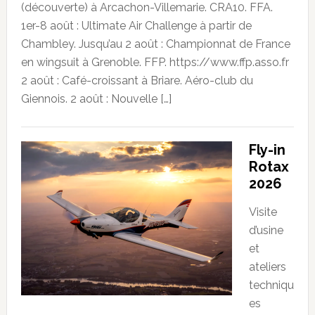
(découverte) à Arcachon-Villemarie. CRA10. FFA.
1er-8 août : Ultimate Air Challenge à partir de
Chambley. Jusqu’au 2 août : Championnat de France
en wingsuit à Grenoble. FFP. https://www.ffp.asso.fr
2 août : Café-croissant à Briare. Aéro-club du
Giennois. 2 août : Nouvelle […]
Fly-in
Rotax
2026
Visite
d’usine
et
ateliers
techniqu
es