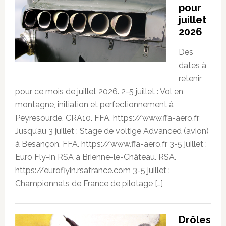
pour
juillet
2026
Des
dates à
retenir
pour ce mois de juillet 2026. 2-5 juillet : Vol en
montagne, initiation et perfectionnement à
Peyresourde. CRA10. FFA. https://www.ffa-aero.fr
Jusqu’au 3 juillet : Stage de voltige Advanced (avion)
à Besançon. FFA. https://www.ffa-aero.fr 3-5 juillet :
Euro Fly-in RSA à Brienne-le-Château. RSA.
https://euroflyin.rsafrance.com 3-5 juillet :
Championnats de France de pilotage […]
Drôles