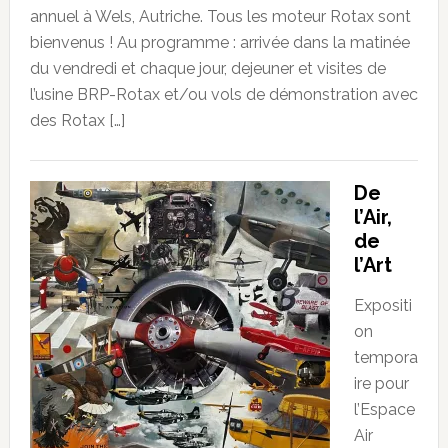
annuel à Wels, Autriche. Tous les moteur Rotax sont
bienvenus ! Au programme : arrivée dans la matinée
du vendredi et chaque jour, dejeuner et visites de
l’usine BRP-Rotax et/ou vols de démonstration avec
des Rotax […]
De
l’Air,
de
l’Art
Expositi
on
tempora
ire pour
l’Espace
Air