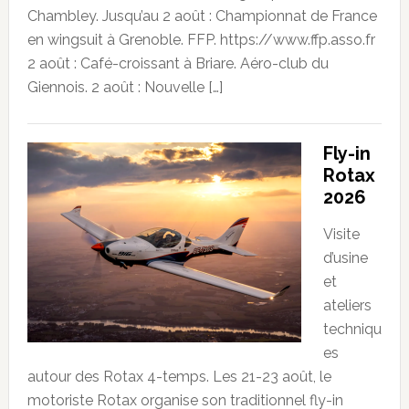
Chambley. Jusqu’au 2 août : Championnat de France
en wingsuit à Grenoble. FFP. https://www.ffp.asso.fr
2 août : Café-croissant à Briare. Aéro-club du
Giennois. 2 août : Nouvelle […]
Fly-in
Rotax
2026
Visite
d’usine
et
ateliers
techniqu
es
autour des Rotax 4-temps. Les 21-23 août, le
motoriste Rotax organise son traditionnel fly-in