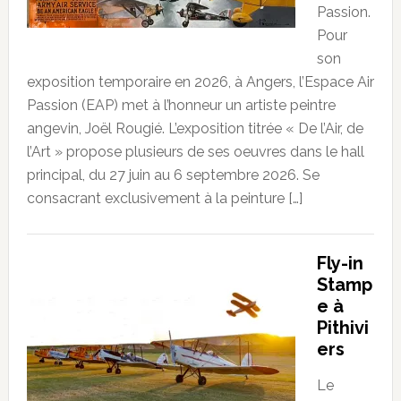
Passion.
Pour
son
exposition temporaire en 2026, à Angers, l’Espace Air
Passion (EAP) met à l’honneur un artiste peintre
angevin, Joël Rougié. L’exposition titrée « De l’Air, de
l’Art » propose plusieurs de ses oeuvres dans le hall
principal, du 27 juin au 6 septembre 2026. Se
consacrant exclusivement à la peinture […]
Fly-in
Stamp
e à
Pithivi
ers
Le