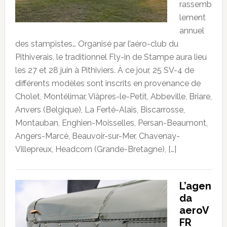
rassemb
lement
annuel
des stampistes… Organisé par l’aéro-club du
Pithiverais, le traditionnel Fly-in de Stampe aura lieu
les 27 et 28 juin à Pithiviers. À ce jour, 25 SV-4 de
différents modèles sont inscrits en provenance de
Cholet, Montélimar, Viâpres-le-Petit, Abbeville, Briare,
Anvers (Belgique), La Ferté-Alais, Biscarrosse,
Montauban, Enghien-Moisselles, Persan-Beaumont,
Angers-Marcé, Beauvoir-sur-Mer, Chavenay-
Villepreux, Headcorn (Grande-Bretagne), […]
L’agen
da
aeroV
FR