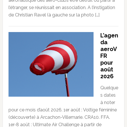
aéronautique des aéro-clubs être détruit ou partir à
l’étranger, se réunissait en association. A l’instigation
de Christian Ravel (à gauche sur la photo […]
L’agen
da
aeroV
FR
pour
août
2026
Quelque
s dates
à noter
pour ce mois d’août 2026. 1er août : Voltige féminine
(découverte) à Arcachon-Villemarie. CRA10. FFA.
1er-8 août : Ultimate Air Challenge à partir de