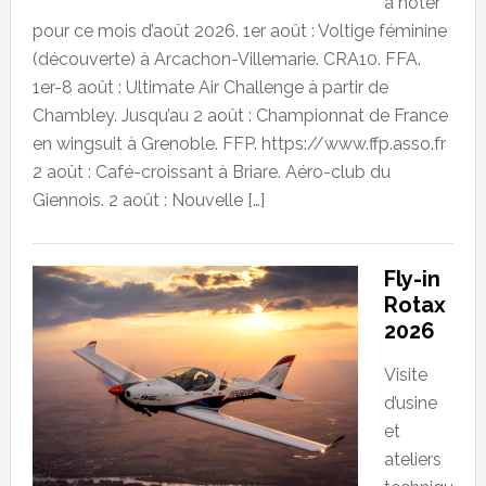
à noter
pour ce mois d’août 2026. 1er août : Voltige féminine
(découverte) à Arcachon-Villemarie. CRA10. FFA.
1er-8 août : Ultimate Air Challenge à partir de
Chambley. Jusqu’au 2 août : Championnat de France
en wingsuit à Grenoble. FFP. https://www.ffp.asso.fr
2 août : Café-croissant à Briare. Aéro-club du
Giennois. 2 août : Nouvelle […]
Fly-in
Rotax
2026
Visite
d’usine
et
ateliers