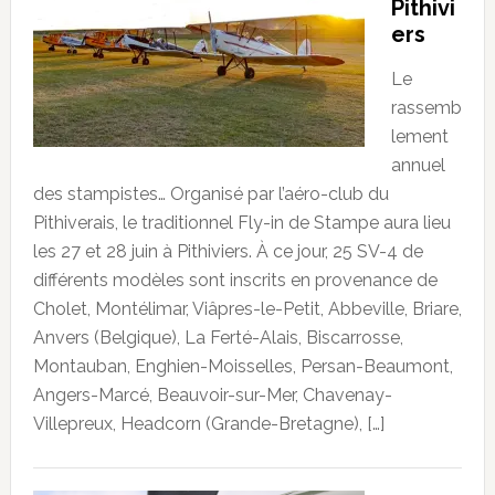
Pithivi
ers
Le
rassemb
lement
annuel
des stampistes… Organisé par l’aéro-club du
Pithiverais, le traditionnel Fly-in de Stampe aura lieu
les 27 et 28 juin à Pithiviers. À ce jour, 25 SV-4 de
différents modèles sont inscrits en provenance de
Cholet, Montélimar, Viâpres-le-Petit, Abbeville, Briare,
Anvers (Belgique), La Ferté-Alais, Biscarrosse,
Montauban, Enghien-Moisselles, Persan-Beaumont,
Angers-Marcé, Beauvoir-sur-Mer, Chavenay-
Villepreux, Headcorn (Grande-Bretagne), […]