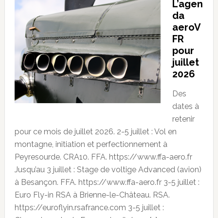
L’agen
da
aeroV
FR
pour
juillet
2026
Des
dates à
retenir
pour ce mois de juillet 2026. 2-5 juillet : Vol en
montagne, initiation et perfectionnement à
Peyresourde. CRA10. FFA. https://www.ffa-aero.fr
Jusqu’au 3 juillet : Stage de voltige Advanced (avion)
à Besançon. FFA. https://www.ffa-aero.fr 3-5 juillet :
Euro Fly-in RSA à Brienne-le-Château. RSA.
https://euroflyin.rsafrance.com 3-5 juillet :