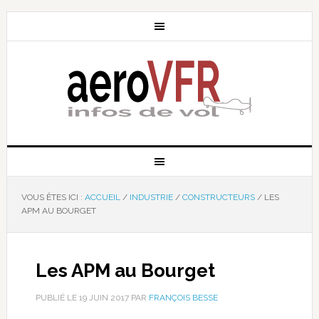
VOUS ÊTES ICI :
ACCUEIL
/
INDUSTRIE
/
CONSTRUCTEURS
/
LES
APM AU BOURGET
Les APM au Bourget
PUBLIÉ LE
19 JUIN 2017
PAR
FRANÇOIS BESSE