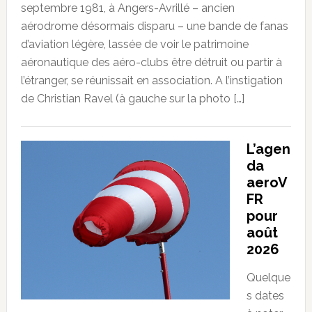
septembre 1981, à Angers-Avrillé – ancien
aérodrome désormais disparu – une bande de fanas
d’aviation légère, lassée de voir le patrimoine
aéronautique des aéro-clubs être détruit ou partir à
l’étranger, se réunissait en association. A l’instigation
de Christian Ravel (à gauche sur la photo […]
L’agen
da
aeroV
FR
pour
août
2026
Quelque
s dates