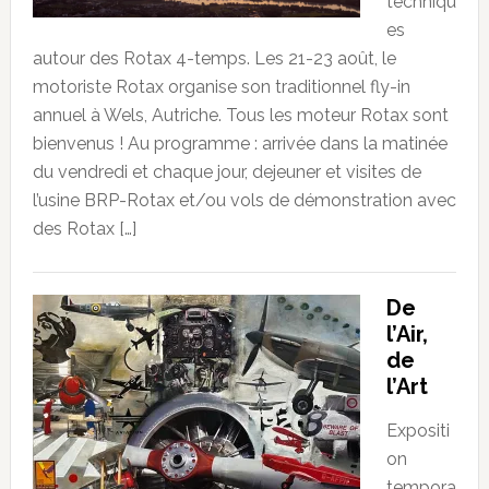
techniqu
es
autour des Rotax 4-temps. Les 21-23 août, le
motoriste Rotax organise son traditionnel fly-in
annuel à Wels, Autriche. Tous les moteur Rotax sont
bienvenus ! Au programme : arrivée dans la matinée
du vendredi et chaque jour, dejeuner et visites de
l’usine BRP-Rotax et/ou vols de démonstration avec
des Rotax […]
De
l’Air,
de
l’Art
Expositi
on
tempora