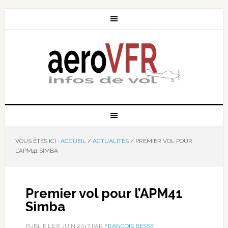
VOUS ÊTES ICI :
ACCUEIL
/
ACTUALITÉS
/
PREMIER VOL POUR
L’APM41 SIMBA
Premier vol pour l’APM41
Simba
PUBLIÉ LE
8 JUIN 2017
PAR
FRANÇOIS BESSE