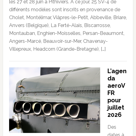
les 27 et 28 juin à Pithiviers. À ce jour, 25 SV-4 de
différents modèles sont inscrits en provenance de
Cholet, Montélimar, Viâpres-le-Petit, Abbeville, Briare,
Anvers (Belgique), La Ferté-Alais, Biscarrosse,
Montauban, Enghien-Moisselles, Persan-Beaumont,
Angers-Marcé, Beauvoir-sur-Mer, Chavenay-
Villepreux, Headcorn (Grande-Bretagne), […]
L’agen
da
aeroV
FR
pour
juillet
2026
Des
dates à